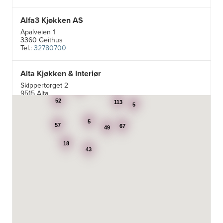
Alfa3 Kjøkken AS
Apalveien 1
3360 Geithus
Tel.:
32780700
Alta Kjøkken & Interiør
5
Skippertorget 2
19
7
9515 Alta
Tel.:
99007242
52
113
5
5
Aran Scandinavia AS
57
67
49
Stadsing. Dahls gt. 31A
18
7043 Trondheim
43
Tel.:
92616060
Aski AS
Fotvegen 13, Bygnes
4250 Kopervik
Tel.:
52-856677