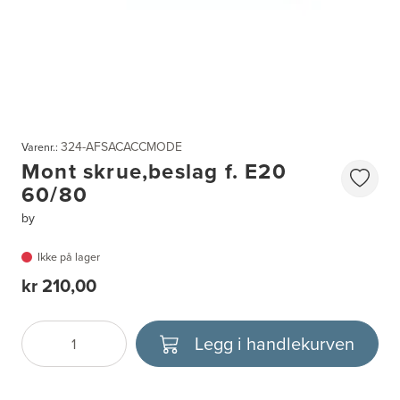
324-AFSACACCMODE
Varenr.:
Mont skrue,beslag f. E20
60/80
by
Ikke på lager
kr 210,00
Legg i handlekurven
Antall
Velg enhet