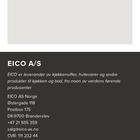
Askøy Kjøkkensenter AS
Juvikflaten 14 A
5300 Kleppestø
Tel.:
56-142450
https://jke-design.com/no/butikk/jke-askoey
Aurland Elektriske AS
Odden 10 A
5745 Aurland
EICO A/S
Tel.:
57-633463
EICO er leverandør av kjøkkenvifter, hvitevarer og andre
Bekkestua kjøkkenstudio as
produkter til kjøkken og bad, fra noen av verdens førende
Gamle Ringeriksvei 32
produsenter.
1357 Bekkestua
Tel.:
99228877
EICO AS Norge
Østergade 118
Postbox 175
Bergen Kjøkkensenter A/S
DK-9700 Brønderslev
Hellevegen 228
+47 21 935 359
5039 Bergen
salg@eico-as.no
Tel.:
55-395060
CVR: 111 232 44