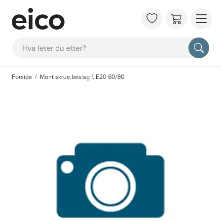
OM 
Søk
FAQ
KAT
Forside
Mont skrue,beslag f. E20 60/80
BES
INS