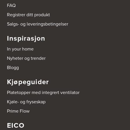
Tel.:
90878233
FAQ
Registrer ditt produkt
Boligleverandøren Karmøy AS
Postboks 213
Salgs- og leveringsbetingelser
4296 Åkrehamn
Tel.:
52846090
Inspirasjon
http://www.interiormesteren.no
In your home
Bonaparte Interiør AS
Nyheter og trender
Borgenveien 66
373 Oslo
Blogg
Tel.:
22-142214
Kjøpeguider
Borge butikk AS
Sundemoen Næringspark
Platetopper med integrert ventilator
Power Hokksund
3300 Hokksund
Kjøle- og fryseskap
Tel.:
32-700000
http://www.expert.no
Prime Flow
EICO
Bravida Trondheim