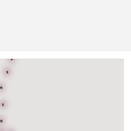
8
9
39
5
25