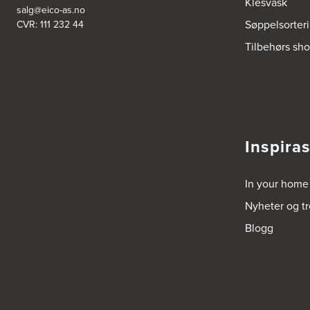
Klesvask
salg@eico-as.no
Søppelsorter
CVR: 111 232 44
Bjerkreim Trelast AS
Tilbehørs sh
Nesjane 7, Vikeså
4389 Vikeså
Tel.:
51-454050
http://www.drommekjokken.no
Bjerks Trevarefabrikk AS
Torkel Haabeths Vei 47
Inspira
4325 Sandnes
Tel.:
51609590
In your home
Bjørnådal AS
Nyheter og t
Nordahl Griegsgt 8
8624 Mo I Rana
Blogg
Tel.:
+47 751 53 000
Blå Bolig AS
Sentrumsvn. 4
8920 Sømna
Tel.:
75-009700