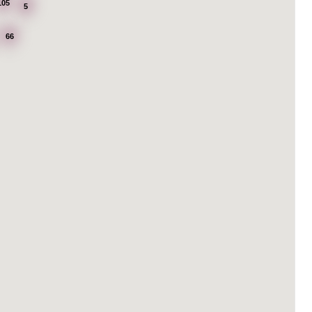
105
5
66