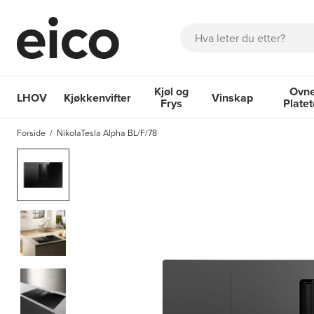
Søk
Kjøl og
Ovne
LHOV
Kjøkkenvifter
Vinskap
Frys
Plate
OM EICO
FAQ
KATALOGER
BESTILL SERVICE
INSPI
Forside
NikolaTesla Alpha BL/F/78
Kjøkkenvifter
Kjøl og Frys
Vinskap
Ovner og