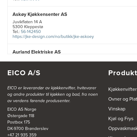
Askøy Kjøkkensenter AS
Juvikflaten 14 A
5300 Kleppestø
Tel.:
56-142450
https://jke-design.com/no/butikk/jke-askoey
Aurland Elektriske AS
Odden 10 A
5745 Aurland
Tel.:
57-633463
EICO A/S
Produkt
Bekkestua kjøkkenstudio as
EICO er leverandør av kjøkkenvifter, hvitevarer
Kjøkkenvifter
Gamle Ringeriksvei 32
og andre produkter til kjøkken og bad, fra noen
1357 Bekkestua
Ovner og Pla
av verdens førende produsenter.
Tel.:
99228877
Vinskap
EICO AS Norge
Østergade 118
Bergen Kjøkkensenter A/S
Kjøl og Frys
Postbox 175
Hellevegen 228
Oppvaskmask
DK-9700 Brønderslev
5039 Bergen
Tel.:
55-395060
+47 21 935 359