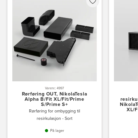
Varenr.: 4997
Rørføring OUT, NikolaTesla
Alpha B/Fit XL/Fit/Prime
resirku
S/Prime S+
NikolaT
XL/F
Rørføring for ombygging til
resirkulasjon - Sort
På lager