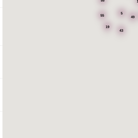
55
5
55
49
19
43