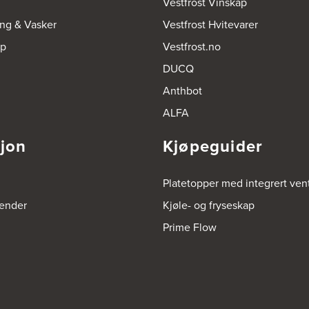
Vestfrost Vinskap
ing & Vasker
Vestfrost Hvitevarer
op
Vestfrost.no
DUCQ
Anthbot
ALFA
sjon
Kjøpeguider
Platetopper med integrert vent
render
Kjøle- og fryseskap
Prime Flow