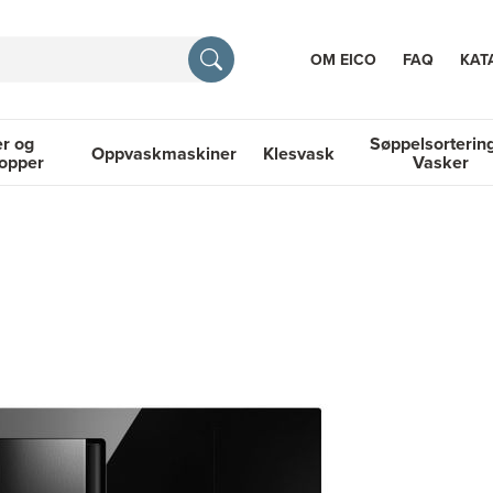
OM EICO
FAQ
KAT
r og
Søppelsorterin
Oppvaskmaskiner
Klesvask
topper
Vasker
RASJON
 Platetopper
Oppvaskmaskiner
Klesvask
Søppelsortering