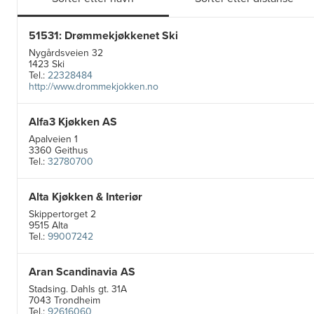
51531: Drømmekjøkkenet Ski
Nygårdsveien 32
1423 Ski
Tel.:
22328484
http://www.drommekjokken.no
Alfa3 Kjøkken AS
Apalveien 1
3360 Geithus
Tel.:
32780700
Alta Kjøkken & Interiør
Skippertorget 2
9515 Alta
Tel.:
99007242
Aran Scandinavia AS
Stadsing. Dahls gt. 31A
7043 Trondheim
Tel.:
92616060