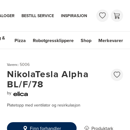
ALOGER
BESTILL SERVICE
INSPIRASJON
g &
Pizza
Robotgressklippere
Shop
Merkevarer
 & Vasker
Shop
Merkevarer
5006
Varenr.:
NikolaTesla Alpha
BL/F/78
by
Platetopp med ventilator og resirkulasjon
Finn forhandler
Produktark