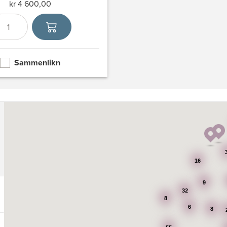
kr 4 600,00
Antall
Velg enhet
Sammenlikn
16
9
32
8
6
8