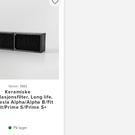
Varenr.: 5883
Keramiske
lasjonsfilter, Long life,
esla Alpha/Alpha B/Fit
it/Prime S/Prime S+
På lager