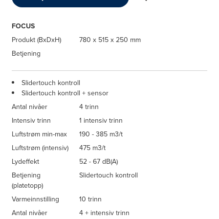
FOCUS
Produkt (BxDxH)
780 x 515 x 250 mm
Betjening
Slidertouch kontroll
Slidertouch kontroll + sensor
Antal nivåer
4 trinn
Intensiv trinn
1 intensiv trinn
Luftstrøm min-max
190 - 385 m3/t
Luftstrøm (intensiv)
475 m3/t
Lydeffekt
52 - 67 dB(A)
Betjening
Slidertouch kontroll
(platetopp)
Varmeinnstilling
10 trinn
Antal nivåer
4 + intensiv trinn