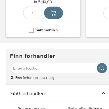
kr 5 110,00
Antall
Velg enhet
Sammenlikn
Finn forhandler
Finn forhandlere nær deg
650 forhandlere
Sorter etter navn
Sorter etter distanse