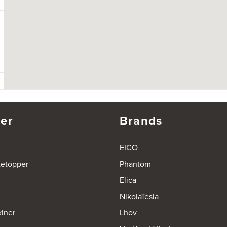
er
Brands
EICO
tetopper
Phantom
Elica
NikolaTesla
iner
Lhov