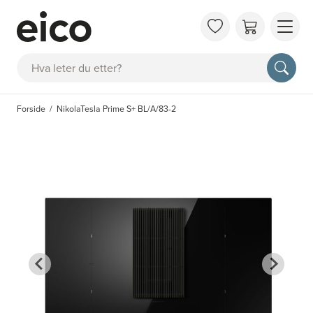
OM 
Søk
FAQ
KAT
Forside
NikolaTesla Prime S+ BL/A/83-2
BES
INS