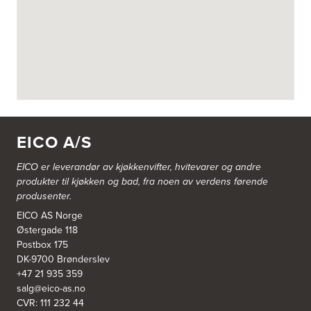
Aurland Elektriske AS
Odden 10 A
5745 Aurland
Tel.:
57-633463
Bekkestua kjøkkenstudio as
Gamle Ringeriksvei 32
1357 Bekkestua
EICO A/S
Tel.:
99228877
EICO er leverandør av kjøkkenvifter, hvitevarer og andre
Bergen Kjøkkensenter A/S
produkter til kjøkken og bad, fra noen av verdens førende
Hellevegen 228
produsenter.
5039 Bergen
Tel.:
55-395060
EICO AS Norge
Østergade 118
Postbox 175
Bjerkreim Trelast AS
DK-9700 Brønderslev
Nesjane 7, Vikeså
+47 21 935 359
4389 Vikeså
salg@eico-as.no
Tel.:
51-454050
http://www.drommekjokken.no
CVR: 111 232 44