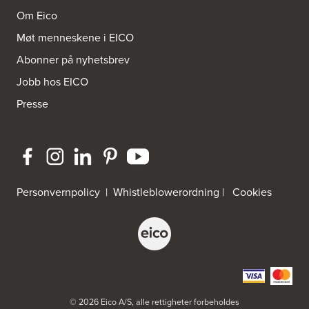
Nikkelveien 1
4313 Sandnes
Om Eico
Tel.:
92-440011/ 92-477223
Møt menneskene i EICO
Abonner på nyhetsbrev
Bygg Innredning A/S
Thiisabakken 13
Jobb hos EICO
4010 Stavanger
Tel.:
51-530085
Presse
Bygg Tysnes AS
HEgelandsvegen 542
5680 Tysnes
Tel.:
53-431544
Personvernpolicy
|
Whistleblowerordning
|
Cookies
Bygger'n Onstad
Abels gate 50
1533 Moss
Tel.:
69-202050
Byggmakker Askim
Trøgstadveien 13
© 2026 Eico A/S, alle rettigheter forbeholdes
1807 Askim