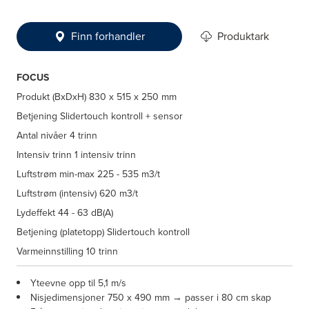
Finn forhandler
Produktark
FOCUS
Produkt (BxDxH)
830 x 515 x 250 mm
Betjening
Slidertouch kontroll + sensor
Antal nivåer
4 trinn
Intensiv trinn
1 intensiv trinn
Luftstrøm min-max
225 - 535 m3/t
Luftstrøm (intensiv)
620 m3/t
Lydeffekt
44 - 63 dB(A)
Betjening (platetopp)
Slidertouch kontroll
Varmeinnstilling
10 trinn
Yteevne opp til 5,1 m/s
Nisjedimensjoner 750 x 490 mm → passer i 80 cm skap