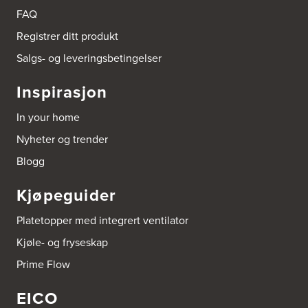
Tel.:
52846090
FAQ
http://www.interiormesteren.no
Registrer ditt produkt
Bonaparte Interiør AS
Salgs- og leveringsbetingelser
Borgenveien 66
373 Oslo
Inspirasjon
Tel.:
22-142214
In your home
Borge butikk AS
Nyheter og trender
Sundemoen Næringspark
Power Hokksund
Blogg
3300 Hokksund
Tel.:
32-700000
http://www.expert.no
Kjøpeguider
Platetopper med integrert ventilator
Brusveen Snekkerverksted AS
Bergabygdvegen 35
Kjøle- og fryseskap
2940 Heggenes
Tel.:
61-340006
Prime Flow
EICO
Brødrene Aase AS