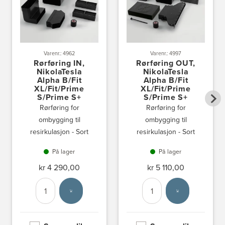
Varenr.: 4962
Varenr.: 4997
Rørføring IN,
Rørføring OUT,
NikolaTesla
NikolaTesla
Alpha B/Fit
Alpha B/Fit
XL/Fit/Prime
XL/Fit/Prime
S/Prime S+
S/Prime S+
Rørføring for
Rørføring for
ombygging til
ombygging til
resirkulasjon - Sort
resirkulasjon - Sort
På lager
På lager
kr 4 290,00
kr 5 110,00
Antall
Velg enhet
Antall
Velg enhet