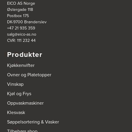
EICO AS Norge
Østergade 118
Postbox 175
DK-9700 Brønderslev
+47 21 935 359
salg@eico-as.no
CVR: 111 232 44
Produkter
Kjøkkenvifter
Ovner og Platetopper
Vinskap
Kjøl og Frys
Oppvaskmaskiner
Klesvask
Søppelsortering & Vasker
Tilbehørs shop