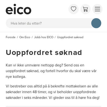
OM 
Søk
FAQ
KAT
Forside
Om Eico
Jobb hos EICO
Uoppfordret søknad
BES
INS
Uoppfordret søknad
Kan vi ikke unnvære nettopp deg? Send oss en
uoppfordret søknad, og fortell hvorfor du skal være vår
nye kollega.
Vi bestreber oss alltid på å bekrefte mottakelsen av alle
søknader innen 48 timer, og vi beholder uoppfordrede
søknader i seks måneder. Vi gleder oss til å høre fra deg!