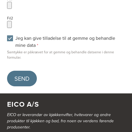
Fil2
Jeg kan give tilladelse til at gemme og behandle
mine data
*
Samtykke er påkrævet for at gemme og behandle dataene i denne
formular.
SEND
EICO A/S
EICO er leverandør av kjøkkenvifter, hvitevarer og andre
produkter til kjøkken og bad, fra noen av verdens førende
produsenter.