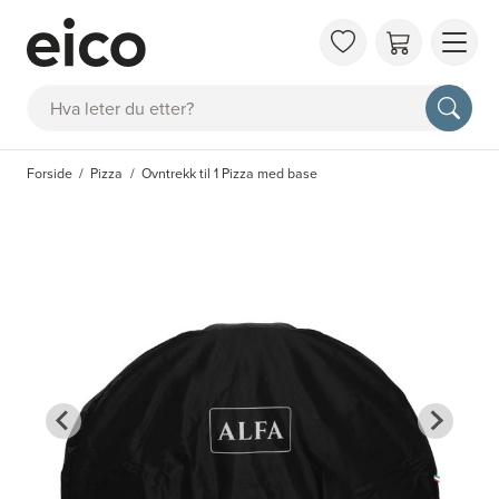
OM 
Søk
FAQ
KAT
Forside
Pizza
Ovntrekk til 1 Pizza med base
BES
INS