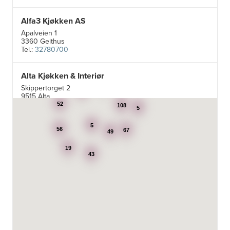
Alfa3 Kjøkken AS
Apalveien 1
3360 Geithus
Tel.:
32780700
Alta Kjøkken & Interiør
5
Skippertorget 2
24
7
9515 Alta
Tel.:
99007242
52
108
5
5
Aran Scandinavia AS
56
67
49
Stadsing. Dahls gt. 31A
19
7043 Trondheim
43
Tel.:
92616060
Aski AS
Fotvegen 13, Bygnes
4250 Kopervik
Tel.:
52-856677