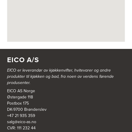
Askøy Kjøkkensenter AS
Juvikflaten 14 A
5300 Kleppestø
Tel.:
56-142450
https://jke-design.com/no/butikk/jke-askoey
Aurland Elektriske AS
Odden 10 A
5745 Aurland
EICO A/S
Tel.:
57-633463
EICO er leverandør av kjøkkenvifter, hvitevarer og andre
Bekkestua kjøkkenstudio as
produkter til kjøkken og bad, fra noen av verdens førende
Gamle Ringeriksvei 32
produsenter.
1357 Bekkestua
Tel.:
99228877
EICO AS Norge
Østergade 118
Postbox 175
Bergen Kjøkkensenter A/S
DK-9700 Brønderslev
Hellevegen 228
+47 21 935 359
5039 Bergen
salg@eico-as.no
Tel.:
55-395060
CVR: 111 232 44