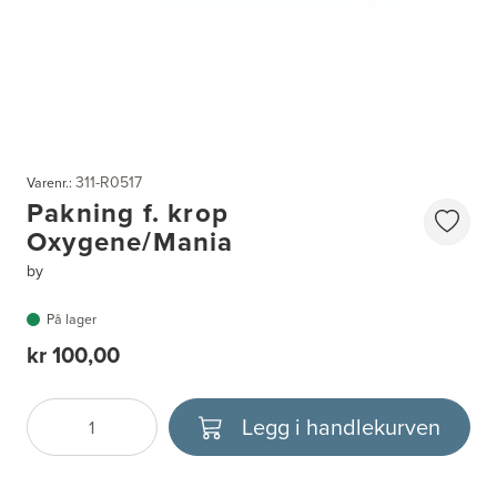
311-R0517
Varenr.:
Pakning f. krop
Oxygene/Mania
by
På lager
kr 100,00
Legg i handlekurven
Antall
Velg enhet