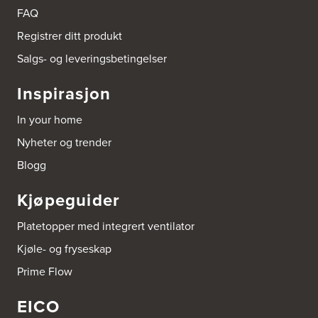
Tel.:
90878233
FAQ
Registrer ditt produkt
Boligleverandøren Karmøy AS
Postboks 213
Salgs- og leveringsbetingelser
4296 Åkrehamn
Tel.:
52846090
Inspirasjon
http://www.interiormesteren.no
In your home
Bonaparte Interiør AS
Nyheter og trender
Borgenveien 66
373 Oslo
Blogg
Tel.:
22-142214
Kjøpeguider
Borge butikk AS
Sundemoen Næringspark
Platetopper med integrert ventilator
Power Hokksund
3300 Hokksund
Kjøle- og fryseskap
Tel.:
32-700000
http://www.expert.no
Prime Flow
EICO
Bravida Trondheim