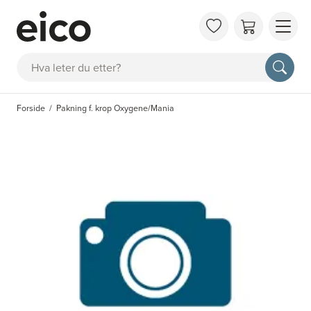
OM 
Søk
FAQ
KAT
Forside
Pakning f. krop Oxygene/Mania
BES
INS