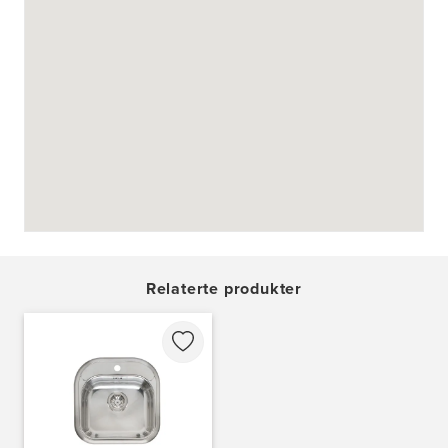
Askøy Kjøkkensenter AS
Juvikflaten 14 A
5300 Kleppestø
Tel.:
56-142450
https://jke-design.com/no/butikk/jke-askoey
Bekkestua kjøkkenstudio as
Gamle Ringeriksvei 32
1357 Bekkestua
Tel.:
99228877
Bergen Kjøkkensenter A/S
Hellevegen 228
5039 Bergen
Relaterte produkter
Tel.:
55-395060
Bjerkreim Trelast AS
Nesjane 7, Vikeså
4389 Vikeså
Tel.:
51-454050
http://www.drommekjokken.no