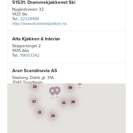
51531: Drømmekjøkkenet Ski
Nygårdsveien 32
1423 Ski
Tel.:
22328484
http://www.drommekjokken.no
Alta Kjøkken & Interiør
Skippertorget 2
9515 Alta
Tel.:
99007242
Aran Scandinavia AS
Stadsing. Dahls gt. 31A
8
7043 Trondheim
Tel.:
92616060
23
56
Aski AS
27
28
21
Fotvegen 13, Bygnes
11
4250 Kopervik
19
Tel.:
52-856677