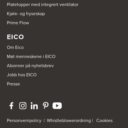
Platetopper med integrert ventilator
Kjøle- og fryseskap
Byggmakker Gipling Mo i Rana
Verkstedveien 13
Prime Flow
8601 Mo I Rana
EICO
Byggmakker Lillehammer
Landbruksveien 1
Om Eico
2619 Lillehammer
Tel.:
61257000
Møt menneskene i EICO
Abonner på nyhetsbrev
Byggmakker Per Strand TromsøAS
Jobb hos EICO
Pb. 2029, Tromsø Postterminal
9265 Tromsø
Presse
Tel.:
77-606778
http://www.sigdal.no
Byggmester Bjørn Engen AS
Smidsrødveien 45
3120 Nøtterøy
Personvernpolicy
|
Whistleblowerordning
|
Cookies
Tel.:
33-320239