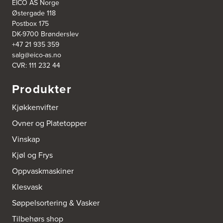
EICO AS Norge
Østergade 118
Bodø Kjøkkensenter AS
Postbox 175
Sjøgata 34-36
DK-9700 Brønderslev
Studio Sigdal Bodø
+47 21 935 359
8006 Bodø
salg@eico-as.no
Tel.:
75-500250
CVR: 111 232 44
Boform Kjøkken Oslo AS
Produkter
Thomas Heftyes Gate 41
0267 Oslo
Kjøkkenvifter
Tel.:
95992151
Ovner og Platetopper
Bokhylle-Spesialisten AS
Vinskap
Industrigata 17
Kjøl og Frys
3414 Lierstranda
Tel.:
90878233
Oppvaskmaskiner
Klesvask
Boligleverandøren Karmøy AS
Postboks 213
Søppelsortering & Vasker
4296 Åkrehamn
Tel.:
52846090
Tilbehørs shop