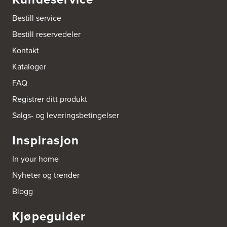
Bestill service
Bygger'n Onstad
Abels gate 50
Bestill reservedeler
1533 Moss
Tel.:
69-202050
Kontakt
Kataloger
Byggmakker Askim
FAQ
Trøgstadveien 13
1807 Askim
Registrer ditt produkt
Tel.:
69817600
Salgs- og leveringsbetingelser
Byggmakker CF AS
Inspirasjon
Hotvedtveien 6, Tingvoll
Postboks 2107
3220 Sandefjord
In your home
Tel.:
33-484000
http://www.sigdal.no
Nyheter og trender
Blogg
Byggmakker Eiker
Prestebråtan 11
Kjøpeguider
3300 Hokksund
Tel.:
32-252573