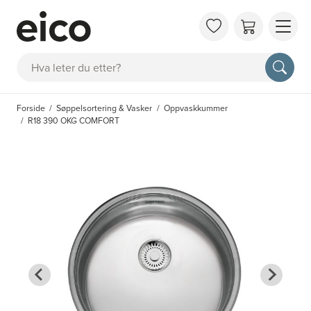
OM 
Søk
FAQ
KAT
Forside
Søppelsortering & Vasker
Oppvaskkummer
BES
R18 390 OKG COMFORT
INS