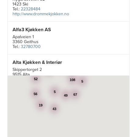
1423 Ski
Tel.:
22328484
http://www.drommekjokken.no
Alfa3 Kjøkken AS
Apalveien 1
3360 Geithus
Tel.:
32780700
Alta Kjøkken & Interiør
5
Skippertorget 2
24
7
9515 Alta
Tel.:
99007242
52
108
5
5
Aran Scandinavia AS
56
67
49
Stadsing. Dahls gt. 31A
19
7043 Trondheim
43
Tel.:
92616060
Aski AS
Fotvegen 13, Bygnes