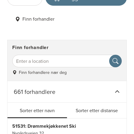
Antall
Velg enhet
Finn forhandler
Finn forhandler
Finn forhandlere nær deg
661 forhandlere
Sorter etter navn
Sorter etter distanse
51531: Drømmekjøkkenet Ski
Nygårdsveien 32