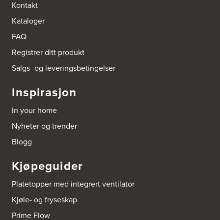
Bokhylle-Spesialisten AS
Kontakt
Industrigata 17
Kataloger
3414 Lierstranda
Tel.:
90878233
FAQ
Registrer ditt produkt
Boligleverandøren Karmøy AS
Postboks 213
Salgs- og leveringsbetingelser
4296 Åkrehamn
Tel.:
52846090
Inspirasjon
http://www.interiormesteren.no
In your home
Bonaparte Interiør AS
Nyheter og trender
Borgenveien 66
373 Oslo
Blogg
Tel.:
22-142214
Kjøpeguider
Borge butikk AS
Sundemoen Næringspark
Platetopper med integrert ventilator
Power Hokksund
3300 Hokksund
Kjøle- og fryseskap
Tel.:
32-700000
http://www.expert.no
Prime Flow