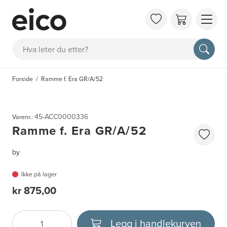
OM 
Søk
FAQ
KAT
Forside
Ramme f. Era GR/A/52
BES
INS
45-ACC0000336
Varenr.:
Ramme f. Era GR/A/52
by
Ikke på lager
kr 875,00
Legg i handlekurven