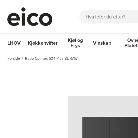
Søk
Kjøl og
Ovne
LHOV
Kjøkkenvifter
Vinskap
Frys
Plate
OM EICO
FAQ
KATALOGER
BESTILL SERVICE
INSPI
Forside
Ratio Connex 604 Plus BL RAW
Kjøkkenvifter
Kjøl og Frys
Vinskap
Ovner og