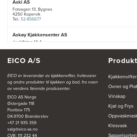
Aski AS
Fotvegen 13, Bygnes
4250 Kopervik
Tel.:
52-856677
Askøy Kjøkkensenter AS
Juvikflaten 14 A
5300 Kleppestø
Tel.:
56-142450
https://jke-design.com/no/butikk/jke-askoey
EICO A/S
Produkt
Aurland Elektriske AS
EICO er leverandør av kjøkkenvifter, hvitevarer
Kjøkkenvifter
Odden 10 A
og andre produkter til kjøkken og bad, fra noen
5745 Aurland
Ovner og Pla
av verdens førende produsenter.
Tel.:
57-633463
Vinskap
EICO AS Norge
Østergade 118
Bekkestua kjøkkenstudio as
Kjøl og Frys
Postbox 175
Gamle Ringeriksvei 32
Oppvaskmask
DK-9700 Brønderslev
1357 Bekkestua
Tel.:
99228877
+47 21 935 359
Klesvask
salg@eico-as.no
Søppelsorter
CVR: 111 232 44