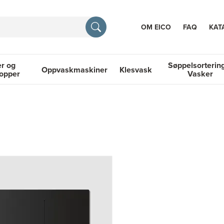
OM EICO
FAQ
KAT
r og
Søppelsorterin
Oppvaskmaskiner
Klesvask
topper
Vasker
RASJON
 Platetopper
Oppvaskmaskiner
Klesvask
Søppelsortering