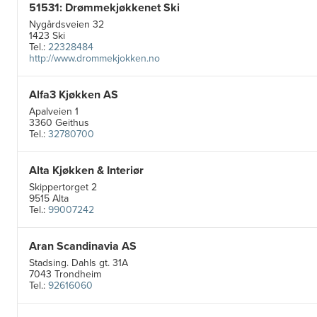
51531: Drømmekjøkkenet Ski
Nygårdsveien 32
1423 Ski
Tel.:
22328484
http://www.drommekjokken.no
Alfa3 Kjøkken AS
Apalveien 1
3360 Geithus
Tel.:
32780700
Alta Kjøkken & Interiør
Skippertorget 2
9515 Alta
Tel.:
99007242
Aran Scandinavia AS
Stadsing. Dahls gt. 31A
7043 Trondheim
Tel.:
92616060