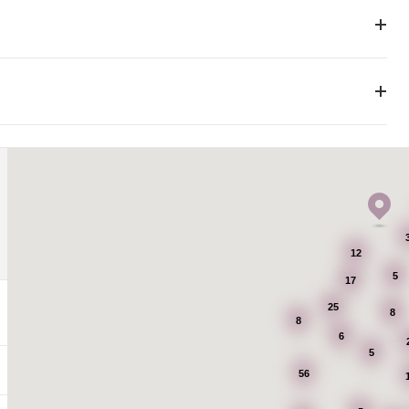
12
5
17
25
8
8
6
5
56