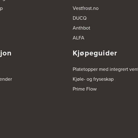
op
Vestfrost.no
DUCQ
Anthbot
ALFA
sjon
Kjøpeguider
Platetopper med integrert vent
render
Kjøle- og fryseskap
Prime Flow