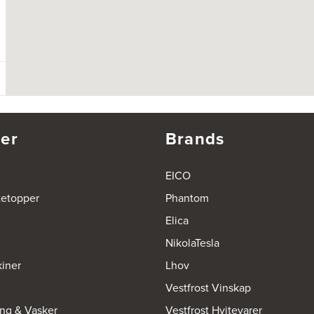
er
Brands
EICO
tetopper
Phantom
Elica
NikolaTesla
iner
Lhov
Vestfrost Vinskap
ing & Vasker
Vestfrost Hvitevarer