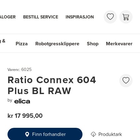
ALOGER
BESTILL SERVICE
INSPIRASJON
g &
Pizza
Robotgressklippere
Shop
Merkevarer
 & Vasker
Shop
Merkevarer
6025
Varenr.:
Ratio Connex 604
Plus BL RAW
by
kr 17 995,00
Finn forhandler
Produktark