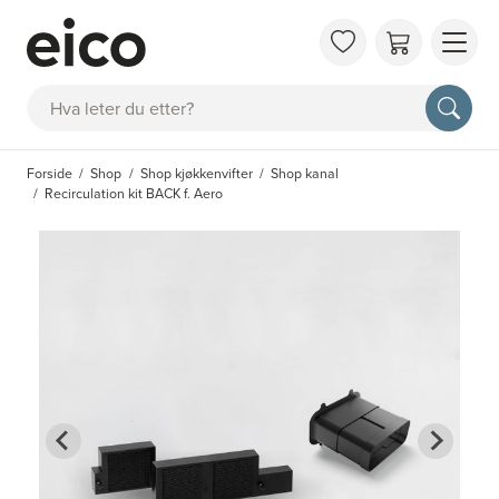
OM 
Søk
FAQ
KAT
Forside
Shop
Shop kjøkkenvifter
Shop kanal
BES
Recirculation kit BACK f. Aero
INS