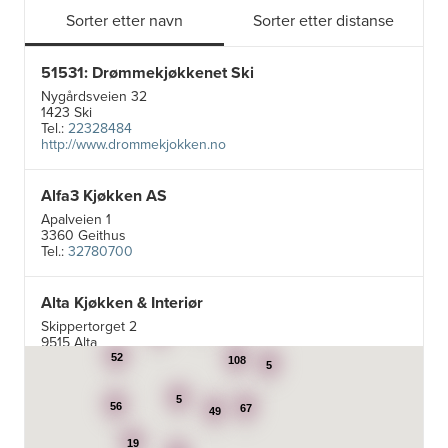
Sorter etter navn
Sorter etter distanse
51531: Drømmekjøkkenet Ski
Nygårdsveien 32
1423 Ski
Tel.:
22328484
http://www.drommekjokken.no
Alfa3 Kjøkken AS
Apalveien 1
3360 Geithus
Tel.:
32780700
Alta Kjøkken & Interiør
5
Skippertorget 2
24
7
9515 Alta
Tel.:
99007242
52
108
5
5
Aran Scandinavia AS
56
67
49
Stadsing. Dahls gt. 31A
19