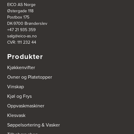
Tel.:
99228877
EICO AS Norge
Østergade 118
Postbox 175
Bergen Kjøkkensenter A/S
DK-9700 Brønderslev
Hellevegen 228
+47 21 935 359
5039 Bergen
salg@eico-as.no
Tel.:
55-395060
CVR: 111 232 44
Bjerkreim Trelast AS
Produkter
Nesjane 7, Vikeså
4389 Vikeså
Kjøkkenvifter
Tel.:
51-454050
http://www.drommekjokken.no
Ovner og Platetopper
Vinskap
Bjerks Trevarefabrikk AS
Torkel Haabeths Vei 47
Kjøl og Frys
4325 Sandnes
Tel.:
51609590
Oppvaskmaskiner
Klesvask
Bjørnådal AS
Søppelsortering & Vasker
Nordahl Griegsgt 8
8624 Mo I Rana