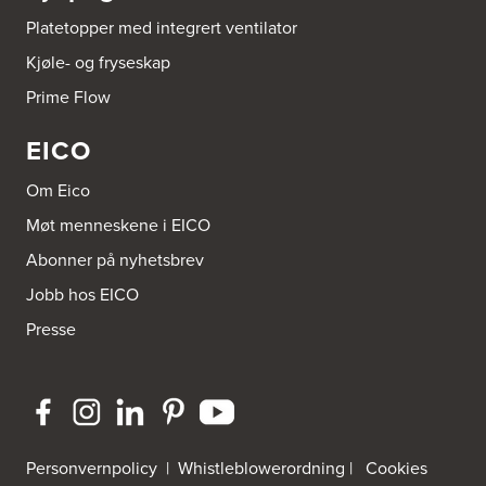
Sundemoen Næringspark
Platetopper med integrert ventilator
Power Hokksund
3300 Hokksund
Kjøle- og fryseskap
Tel.:
32-700000
http://www.expert.no
Prime Flow
EICO
Bravida Trondheim
Postboks 4230 Vika
Bravida Norge AS - Fakturamottak
Om Eico
8608 Mo I Rana
Tel.:
73960500
Møt menneskene i EICO
Abonner på nyhetsbrev
Brusveen Snekkerverksted AS
Jobb hos EICO
Bergabygdvegen 35
2940 Heggenes
Presse
Tel.:
61-340006
Brødrene Aase AS
Nikkelveien 1
4313 Sandnes
Tel.:
92-440011/ 92-477223
Personvernpolicy
|
Whistleblowerordning
|
Cookies