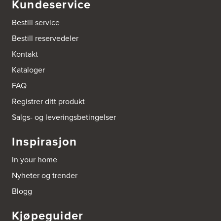
Kundeservice
Thomas Heftyes Gate 41
0267 Oslo
Bestill service
Tel.:
95992151
Bestill reservedeler
Bokhylle-Spesialisten AS
Kontakt
Industrigata 17
Kataloger
3414 Lierstranda
Tel.:
90878233
FAQ
Registrer ditt produkt
Boligleverandøren Karmøy AS
Postboks 213
Salgs- og leveringsbetingelser
4296 Åkrehamn
Tel.:
52846090
Inspirasjon
http://www.interiormesteren.no
In your home
Bonaparte Interiør AS
Nyheter og trender
Borgenveien 66
373 Oslo
Blogg
Tel.:
22-142214
Kjøpeguider
Borge butikk AS