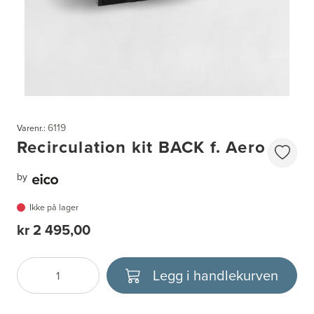
6119
Varenr.:
Recirculation kit BACK f. Aero
by
Ikke på lager
kr 2 495,00
Legg i handlekurven
Antall
Velg enhet