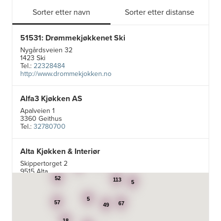
Sorter etter navn
Sorter etter distanse
51531: Drømmekjøkkenet Ski
Nygårdsveien 32
1423 Ski
Tel.:
22328484
http://www.drommekjokken.no
Alfa3 Kjøkken AS
Apalveien 1
3360 Geithus
Tel.:
32780700
Alta Kjøkken & Interiør
5
19
Skippertorget 2
7
9515 Alta
Tel.:
99007242
52
113
5
5
Aran Scandinavia AS
57
67
49
Stadsing. Dahls gt. 31A
18