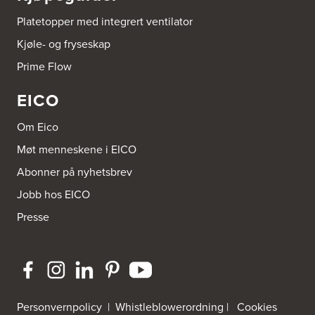
Sundemoen Næringspark
Platetopper med integrert ventilator
Power Hokksund
3300 Hokksund
Kjøle- og fryseskap
Tel.:
32-700000
http://www.expert.no
Prime Flow
EICO
Bravida Trondheim
Postboks 4230 Vika
Bravida Norge AS - Fakturamottak
Om Eico
8608 Mo I Rana
Tel.:
73960500
Møt menneskene i EICO
Abonner på nyhetsbrev
Brusveen Snekkerverksted AS
Jobb hos EICO
Bergabygdvegen 35
2940 Heggenes
Presse
Tel.:
61-340006
Brødrene Aase AS
Nikkelveien 1
4313 Sandnes
Tel.:
92-440011/ 92-477223
Personvernpolicy
|
Whistleblowerordning
|
Cookies