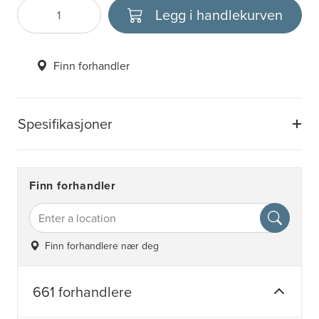
Legg i handlekurven
Antall
Velg enhet
Finn forhandler
Spesifikasjoner
Finn forhandler
Finn forhandlere nær deg
661 forhandlere