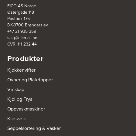
1357 Bekkestua
Tel.:
99228877
EICO AS Norge
Østergade 118
Postbox 175
Bergen Kjøkkensenter A/S
DK-9700 Brønderslev
Hellevegen 228
+47 21 935 359
5039 Bergen
salg@eico-as.no
Tel.:
55-395060
CVR: 111 232 44
Bjerkreim Trelast AS
Produkter
Nesjane 7, Vikeså
4389 Vikeså
Kjøkkenvifter
Tel.:
51-454050
http://www.drommekjokken.no
Ovner og Platetopper
Vinskap
Bjerks Trevarefabrikk AS
Torkel Haabeths Vei 47
Kjøl og Frys
4325 Sandnes
Tel.:
51609590
Oppvaskmaskiner
Klesvask
Bjørnådal AS
Søppelsortering & Vasker
Nordahl Griegsgt 8
8624 Mo I Rana