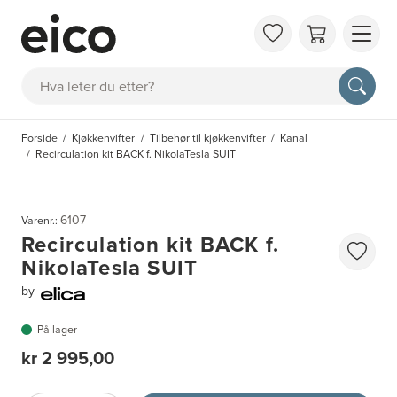
OM 
Søk
FAQ
KAT
Forside
Kjøkkenvifter
Tilbehør til kjøkkenvifter
Kanal
BES
Recirculation kit BACK f. NikolaTesla SUIT
INS
6107
Varenr.:
Recirculation kit BACK f.
NikolaTesla SUIT
by
På lager
kr 2 995,00