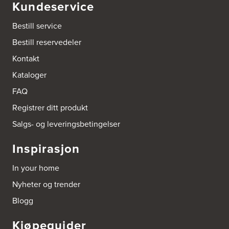
Boform Kjøkken Oslo AS
Kundeservice
Thomas Heftyes Gate 41
0267 Oslo
Bestill service
Tel.:
95992151
Bestill reservedeler
Bokhylle-Spesialisten AS
Kontakt
Industrigata 17
Kataloger
3414 Lierstranda
Tel.:
90878233
FAQ
Registrer ditt produkt
Boligleverandøren Karmøy AS
Postboks 213
Salgs- og leveringsbetingelser
4296 Åkrehamn
Tel.:
52846090
Inspirasjon
http://www.interiormesteren.no
In your home
Bonaparte Interiør AS
Nyheter og trender
Borgenveien 66
373 Oslo
Blogg
Tel.:
22-142214
Kjøpeguider
Borge butikk AS