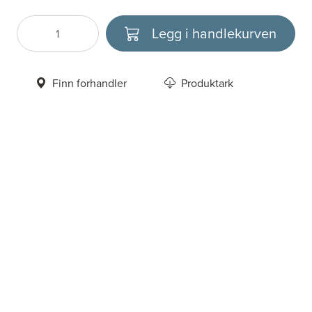
Legg i handlekurven
Antall
Velg enhet
Finn forhandler
Produktark