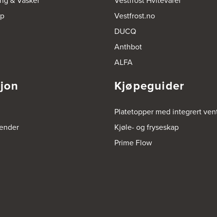
ing & Vasker
Vestfrost Hvitevarer
op
Vestfrost.no
DUCQ
Anthbot
ALFA
sjon
Kjøpeguider
Platetopper med integrert vent
render
Kjøle- og fryseskap
Prime Flow