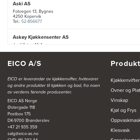
Aski AS
Fotvegen 13, Bygnes
4250 Kopervik
Tel.:
52-856677
Askøy Kjøkkensenter AS
Juvikflaten 14 A
5300 Kleppestø
Tel.:
56-142450
https://jke-design.com/no/butikk/jke-askoey
EICO A/S
Produkt
Aurland Elektriske AS
EICO er leverandør av kjøkkenvifter, hvitevarer
Kjøkkenvifter
Odden 10 A
og andre produkter til kjøkken og bad, fra noen
5745 Aurland
Ovner og Pla
av verdens førende produsenter.
Tel.:
57-633463
Vinskap
EICO AS Norge
Østergade 118
Bekkestua kjøkkenstudio as
Kjøl og Frys
Postbox 175
Gamle Ringeriksvei 32
Oppvaskmask
DK-9700 Brønderslev
1357 Bekkestua
Tel.:
99228877
+47 21 935 359
Klesvask
salg@eico-as.no