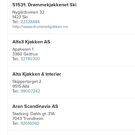
51531: Drømmekjøkkenet Ski
Nygårdsveien 32
1423 Ski
Tel.:
22328484
http://www.drommekjokken.no
Alfa3 Kjøkken AS
Apalveien 1
3360 Geithus
Tel.:
32780700
Alta Kjøkken & Interiør
Skippertorget 2
9515 Alta
Tel.:
99007242
Aran Scandinavia AS
Stadsing. Dahls gt. 31A
7043 Trondheim
Tel.:
92616060