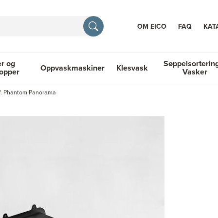
OM EICO
FAQ
KAT
r og
Søppelsorterin
Oppvaskmaskiner
Klesvask
topper
Vasker
RASJON
 f. Phantom Panorama
 Platetopper
Oppvaskmaskiner
Klesvask
Søppelsortering