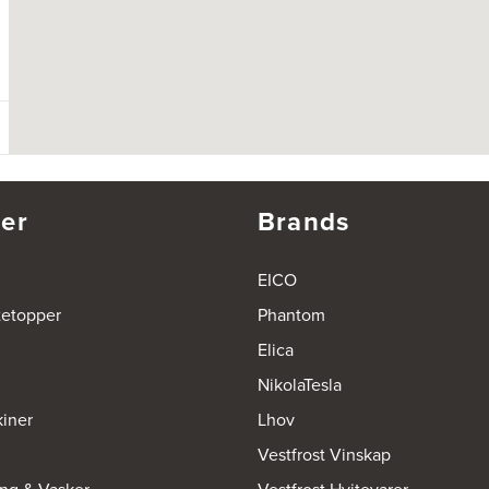
er
Brands
EICO
tetopper
Phantom
Elica
NikolaTesla
iner
Lhov
Vestfrost Vinskap