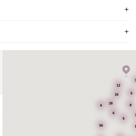
12
5
16
28
8
6
6
5
56