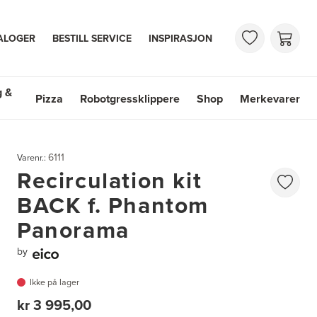
ALOGER
BESTILL SERVICE
INSPIRASJON
g &
Pizza
Robotgressklippere
Shop
Merkevarer
 & Vasker
Shop
Merkevarer
6111
Varenr.:
Recirculation kit
BACK f. Phantom
Panorama
by
Ikke på lager
kr 3 995,00