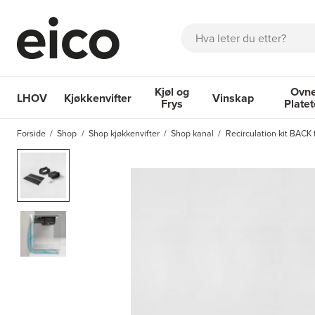
Søk
Kjøl og
Ovne
LHOV
Kjøkkenvifter
Vinskap
Frys
Plate
OM EICO
FAQ
KATALOGER
BESTILL SERVICE
INSPI
Forside
Shop
Shop kjøkkenvifter
Shop kanal
Recirculation kit BACK
Kjøkkenvifter
Kjøl og Frys
Vinskap
Ovner og