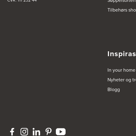
Søppelsorter
CVR: 111 232 44
Bergen Kjøkkensenter A/S
Tilbehørs sh
Hellevegen 228
5039 Bergen
Tel.:
55-395060
Bjerkreim Trelast AS
Nesjane 7, Vikeså
4389 Vikeså
Inspira
Tel.:
51-454050
http://www.drommekjokken.no
In your home
Bjerks Trevarefabrikk AS
Nyheter og t
Torkel Haabeths Vei 47
4325 Sandnes
Blogg
Tel.:
51609590
Bjørnådal AS
Nordahl Griegsgt 8
8624 Mo I Rana
Tel.:
+47 751 53 000