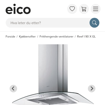
OM 
Søk
FAQ
KAT
Forside
Kjøkkenvifter
Fritthengende ventilatorer
Reef I 90 X GL
BES
INS