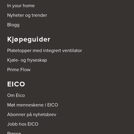
In your home
Borge butikk AS
Nyheter og trender
Sundemoen Næringspark
Power Hokksund
Blogg
3300 Hokksund
Tel.:
32-700000
http://www.expert.no
Kjøpeguider
Brusveen Snekkerverksted AS
Platetopper med integrert ventilator
Bergabygdvegen 35
Kjøle- og fryseskap
2940 Heggenes
Tel.:
61-340006
Prime Flow
EICO
Brødrene Aase AS
Nikkelveien 1
4313 Sandnes
Om Eico
Tel.:
92-440011/ 92-477223
Møt menneskene i EICO
Bygg Innredning A/S
Abonner på nyhetsbrev
Thiisabakken 13
Jobb hos EICO
4010 Stavanger
Tel.:
51-530085
Presse