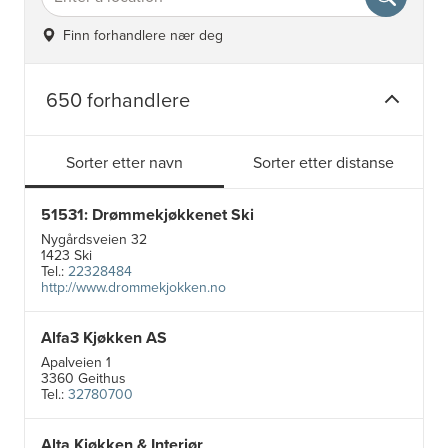
Finn forhandlere nær deg
650 forhandlere
Sorter etter navn
Sorter etter distanse
51531: Drømmekjøkkenet Ski
Nygårdsveien 32
1423 Ski
Tel.:
22328484
http://www.drommekjokken.no
Alfa3 Kjøkken AS
Apalveien 1
3360 Geithus
Tel.:
32780700
Alta Kjøkken & Interiør