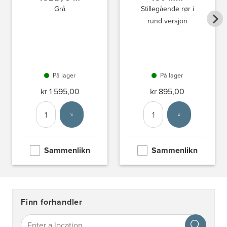
Grå
Stillegående rør i
rund versjon
På lager
På lager
kr 1 595,00
kr 895,00
Antall
Velg enhet
Antall
Velg enhet
Sammenlikn
Sammenlikn
Finn forhandler