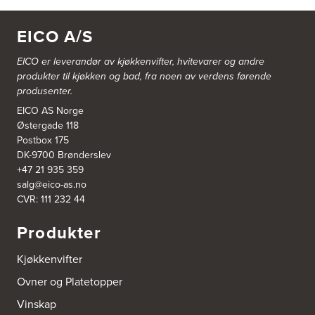
Gamle Ringeriksvei 32
1357 Bekkestua
EICO A/S
Tel.:
99228877
EICO er leverandør av kjøkkenvifter, hvitevarer og andre
Bergen Kjøkkensenter A/S
produkter til kjøkken og bad, fra noen av verdens førende
Hellevegen 228
produsenter.
5039 Bergen
Tel.:
55-395060
EICO AS Norge
Østergade 118
Postbox 175
Bjerkreim Trelast AS
DK-9700 Brønderslev
Nesjane 7, Vikeså
+47 21 935 359
4389 Vikeså
salg@eico-as.no
Tel.:
51-454050
http://www.drommekjokken.no
CVR: 111 232 44
Produkter
Bjerks Trevarefabrikk AS
Torkel Haabeths Vei 47
Kjøkkenvifter
4325 Sandnes
Tel.:
51609590
Ovner og Platetopper
Vinskap
Bjørnådal AS