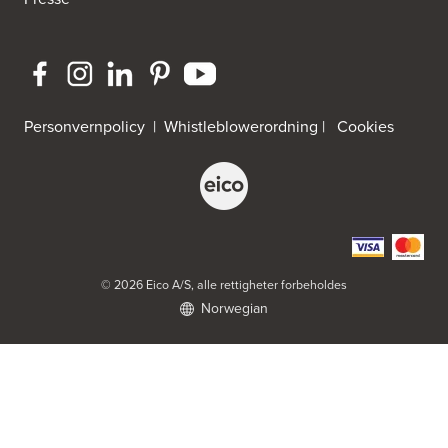
Bygg Tysnes AS
HEgelandsvegen 542
5680 Tysnes
Tel.:
53-431544
Personvernpolicy
|
Whistleblowerordning
|
Cookies
Bygger'n Onstad
Abels gate 50
1533 Moss
Tel.:
69-202050
Byggmakker Askim
Trøgstadveien 13
© 2026 Eico A/S, alle rettigheter forbeholdes
1807 Askim
Norwegian
Tel.:
69817600
Byggmakker CF AS
Hotvedtveien 6, Tingvoll
Postboks 2107
3220 Sandefjord
Tel.:
33-484000