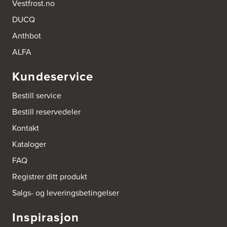
Vestfrost.no
Boform Kjøkken Oslo AS
DUCQ
Thomas Heftyes Gate 41
Anthbot
0267 Oslo
Tel.:
95992151
ALFA
Bokhylle-Spesialisten AS
Kundeservice
Industrigata 17
3414 Lierstranda
Bestill service
Tel.:
90878233
Bestill reservedeler
Boligleverandøren Karmøy AS
Kontakt
Postboks 213
Kataloger
4296 Åkrehamn
Tel.:
52846090
FAQ
http://www.interiormesteren.no
Registrer ditt produkt
Bonaparte Interiør AS
Salgs- og leveringsbetingelser
Borgenveien 66
373 Oslo
Inspirasjon
Tel.:
22-142214