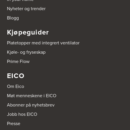
Borge butikk AS
Nyheter og trender
Sundemoen Næringspark
Power Hokksund
Blogg
3300 Hokksund
Tel.:
32-700000
http://www.expert.no
Kjøpeguider
Platetopper med integrert ventilator
Brusveen Snekkerverksted AS
Bergabygdvegen 35
Kjøle- og fryseskap
2940 Heggenes
Tel.:
61-340006
Prime Flow
EICO
Brødrene Aase AS
Nikkelveien 1
4313 Sandnes
Om Eico
Tel.:
92-440011/ 92-477223
Møt menneskene i EICO
Abonner på nyhetsbrev
Bygg Innredning A/S
Thiisabakken 13
Jobb hos EICO
4010 Stavanger
Tel.:
51-530085
Presse