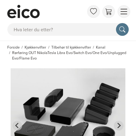
OM 
Søk
FAQ
KAT
Forside
Kjøkkenvifter
Tilbehør til kjøkkenvifter
Kanal
BES
Rørføring OUT NikolaTesla Libra Evo/Switch Evo/One Evo/Unplugged
INS
Evo/Flame Evo