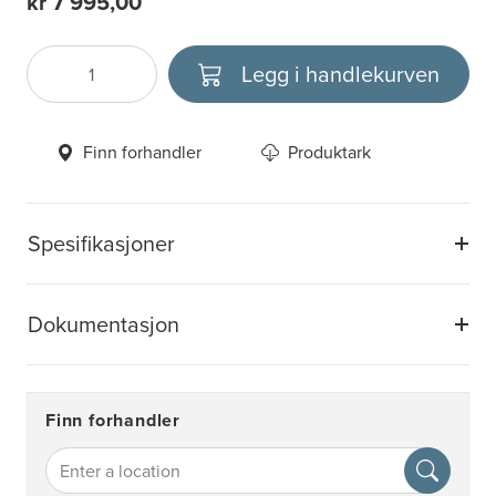
kr 7 995,00
Legg i handlekurven
Antall
Velg enhet
Finn forhandler
Produktark
Spesifikasjoner
Dokumentasjon
Finn forhandler