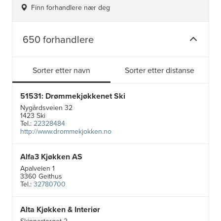
Finn forhandlere nær deg
650 forhandlere
Sorter etter navn
Sorter etter distanse
51531: Drømmekjøkkenet Ski
Nygårdsveien 32
1423 Ski
Tel.:
22328484
http://www.drommekjokken.no
Alfa3 Kjøkken AS
Apalveien 1
3360 Geithus
Tel.:
32780700
Alta Kjøkken & Interiør
5
24