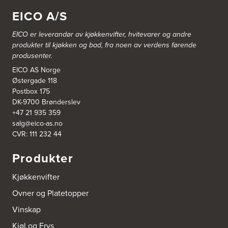
1357 Bekkestua
EICO A/S
Tel.:
99228877
EICO er leverandør av kjøkkenvifter, hvitevarer og andre
Bergen Kjøkkensenter A/S
produkter til kjøkken og bad, fra noen av verdens førende
Hellevegen 228
produsenter.
5039 Bergen
Tel.:
55-395060
EICO AS Norge
Østergade 118
Postbox 175
Bjerkreim Trelast AS
DK-9700 Brønderslev
Nesjane 7, Vikeså
+47 21 935 359
4389 Vikeså
salg@eico-as.no
Tel.:
51-454050
http://www.drommekjokken.no
CVR: 111 232 44
Produkter
Bjerks Trevarefabrikk AS
Torkel Haabeths Vei 47
Kjøkkenvifter
4325 Sandnes
Tel.:
51609590
Ovner og Platetopper
Vinskap
Bjørnådal AS
Nordahl Griegsgt 8
Kjøl og Frys