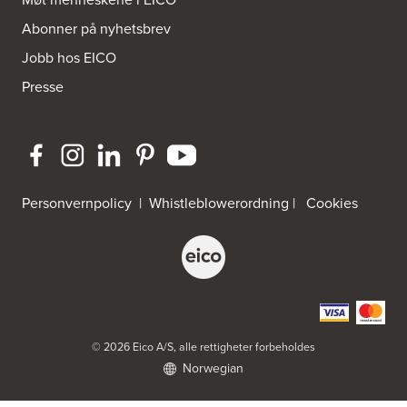
Abonner på nyhetsbrev
Byggmakker Per Strand TromsøAS
Pb. 2029, Tromsø Postterminal
Jobb hos EICO
9265 Tromsø
Tel.:
77-606778
Presse
http://www.sigdal.no
Byggmester Bjørn Engen AS
Smidsrødveien 45
3120 Nøtterøy
Tel.:
33-320239
Personvernpolicy
|
Whistleblowerordning
|
Cookies
Byggtorget Herøy
Mjølstadnesvegen 290
6092 Fosnavåg
Tel.:
70087920
Byggtorget Interiørforum
© 2026 Eico A/S, alle rettigheter forbeholdes
Hagebyveien 3
Norwegian
Byggtorget Lofoten AS
8370 Leknes
Tel.:
+4799486930