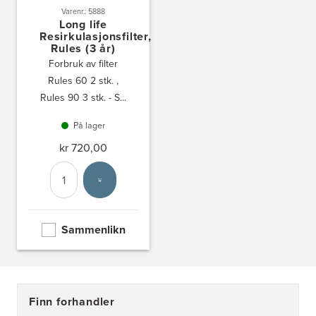
Varenr.: 5888
Long life
Resirkulasjonsfilter,
Rules (3 år)
Forbruk av filter
Rules 60 2 stk. ,
Rules 90 3 stk. - S...
På lager
kr 720,00
Antall
Velg enhet
Sammenlikn
Finn forhandler