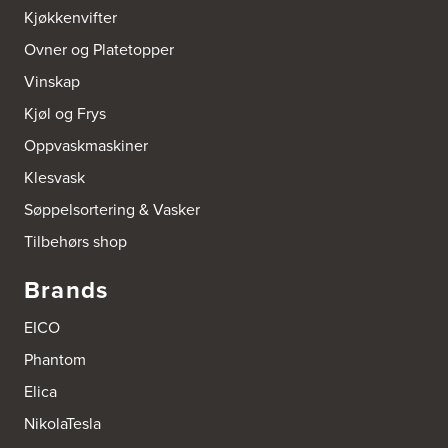
Tel.:
95992151
Kjøkkenvifter
Ovner og Platetopper
Bokhylle-Spesialisten AS
Vinskap
Industrigata 17
3414 Lierstranda
Kjøl og Frys
Tel.:
90878233
Oppvaskmaskiner
Boligleverandøren Karmøy AS
Klesvask
Postboks 213
Søppelsortering & Vasker
4296 Åkrehamn
Tel.:
52846090
Tilbehørs shop
http://www.interiormesteren.no
Brands
Bonaparte Interiør AS
Borgenveien 66
EICO
373 Oslo
Tel.:
22-142214
Phantom
Elica
Brusveen Snekkerverksted AS
NikolaTesla
Bergabygdvegen 35
2940 Heggenes