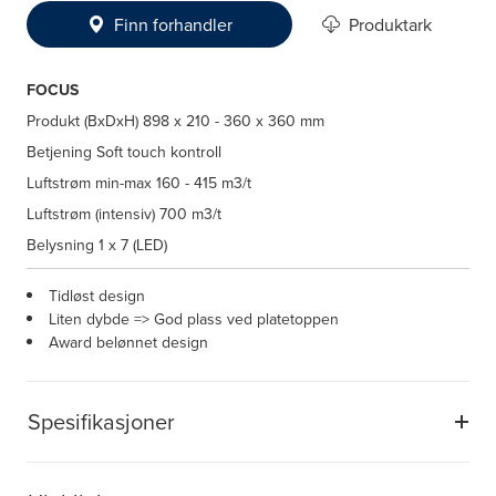
Finn forhandler
Produktark
FOCUS
Produkt (BxDxH)
898 x 210 - 360 x 360 mm
Betjening
Soft touch kontroll
Luftstrøm min-max
160 - 415 m3/t
Luftstrøm (intensiv)
700 m3/t
Belysning
1 x 7 (LED)
Tidløst design
Liten dybde => God plass ved platetoppen
Award belønnet design
Spesifikasjoner