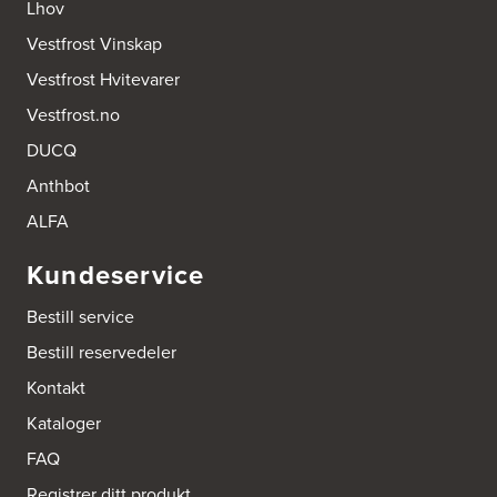
Lhov
Tel.:
61-340006
Vestfrost Vinskap
Bygg Innredning A/S
Vestfrost Hvitevarer
Thiisabakken 13
4010 Stavanger
Vestfrost.no
Tel.:
51-530085
DUCQ
Bygg Tysnes AS
Anthbot
HEgelandsvegen 542
ALFA
5680 Tysnes
Tel.:
53-431544
Kundeservice
Bygger'n Onstad
Bestill service
Abels gate 50
1533 Moss
Bestill reservedeler
Tel.:
69-202050
Kontakt
Byggmakker Askim
Kataloger
Trøgstadveien 13
FAQ
1807 Askim
Tel.:
69817600
Registrer ditt produkt