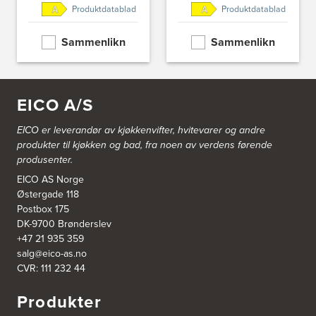
Produktdatablad
Produktdatablad
Blå Bolig AS
Sentrumsvn. 4
Sammenlikn
Sammenlikn
8920 Sømna
Tel.:
75-009700
http://www.interiormesteren.no
Bodø Interiør
EICO A/S
Petter Engensvei 7
Kjøkkenhuset Bodø A/S
EICO er leverandør av kjøkkenvifter, hvitevarer og andre
8071 Bodø
produkter til kjøkken og bad, fra noen av verdens førende
Tel.:
75522430
produsenter.
https://www.bodointerior.no/
EICO AS Norge
Østergade 118
Bodø Kjøkkensenter AS
Postbox 175
Sjøgata 34-36
DK-9700 Brønderslev
Studio Sigdal Bodø
8006 Bodø
+47 21 935 359
Tel.:
75-500250
salg@eico-as.no
CVR: 111 232 44
Boform Kjøkken Oslo AS
Produkter
Thomas Heftyes Gate 41
0267 Oslo