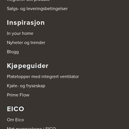
Salgs- og leveringsbetingelser
Byggmakker CF AS
Hotvedtveien 6, Tingvoll
Inspirasjon
Postboks 2107
3220 Sandefjord
Tel.:
33-484000
In your home
http://www.sigdal.no
Nyheter og trender
Byggmakker Eiker
Blogg
Prestebråtan 11
3300 Hokksund
Kjøpeguider
Tel.:
32-252573
Platetopper med integrert ventilator
Byggmakker Gipling Mo i Rana
Kjøle- og fryseskap
Verkstedveien 13
8601 Mo I Rana
Prime Flow
EICO
Byggmakker Lillehammer
Landbruksveien 1
Om Eico
2619 Lillehammer
Tel.:
61257000
Møt menneskene i EICO