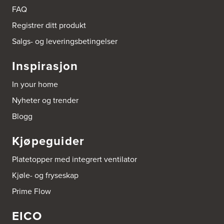
Tel.:
90878233
FAQ
Registrer ditt produkt
Boligleverandøren Karmøy AS
Postboks 213
Salgs- og leveringsbetingelser
4296 Åkrehamn
Tel.:
52846090
Inspirasjon
http://www.interiormesteren.no
In your home
Bonaparte Interiør AS
Nyheter og trender
Borgenveien 66
373 Oslo
Blogg
Tel.:
22-142214
Kjøpeguider
Borge butikk AS
Sundemoen Næringspark
Platetopper med integrert ventilator
Power Hokksund
3300 Hokksund
Kjøle- og fryseskap
Tel.:
32-700000
http://www.expert.no
Prime Flow
EICO
Bravida Trondheim