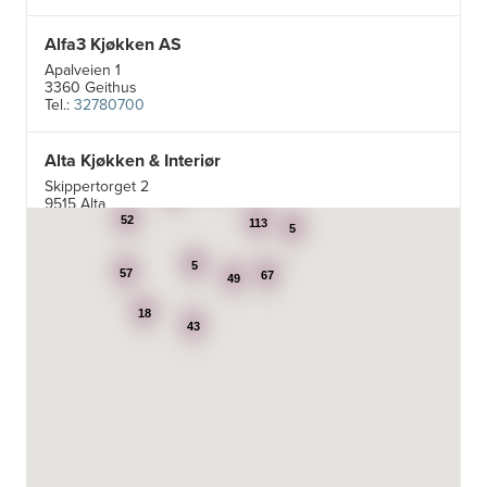
Alfa3 Kjøkken AS
Apalveien 1
3360 Geithus
Tel.:
32780700
Alta Kjøkken & Interiør
5
Skippertorget 2
19
7
9515 Alta
Tel.:
99007242
52
113
5
5
Aran Scandinavia AS
57
67
49
Stadsing. Dahls gt. 31A
18
7043 Trondheim
43
Tel.:
92616060
Aski AS
Fotvegen 13, Bygnes
4250 Kopervik
Tel.:
52-856677