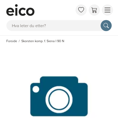
OM 
Søk
FAQ
KAT
Forside
Skorsten komp. f. Siena I 90 N
BES
INS