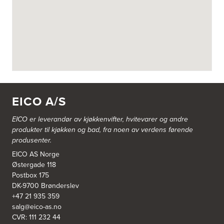
Askøy Kjøkkensenter AS
Juvikflaten 14 A
5300 Kleppestø
Tel.:
56-142450
https://jke-design.com/no/butikk/jke-askoey
Aurland Elektriske AS
Odden 10 A
5745 Aurland
EICO A/S
Tel.:
57-633463
EICO er leverandør av kjøkkenvifter, hvitevarer og andre
Bekkestua kjøkkenstudio as
produkter til kjøkken og bad, fra noen av verdens førende
Gamle Ringeriksvei 32
produsenter.
1357 Bekkestua
Tel.:
99228877
EICO AS Norge
Østergade 118
Postbox 175
Bergen Kjøkkensenter A/S
DK-9700 Brønderslev
Hellevegen 228
+47 21 935 359
5039 Bergen
salg@eico-as.no
Tel.:
55-395060
CVR: 111 232 44