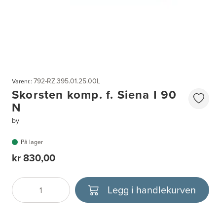
792-RZ.395.01.25.00L
Varenr.:
Skorsten komp. f. Siena I 90
N
by
På lager
kr 830,00
Legg i handlekurven
Antall
Velg enhet