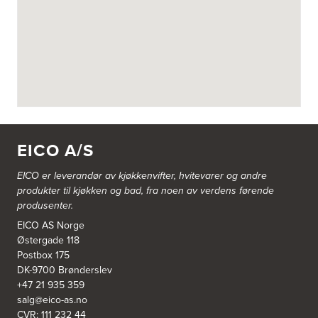
Askøy Kjøkkensenter AS
Juvikflaten 14 A
5300 Kleppestø
Tel.:
56-142450
https://jke-design.com/no/butikk/jke-askoey
Aurland Elektriske AS
Odden 10 A
5745 Aurland
EICO A/S
Tel.:
57-633463
EICO er leverandør av kjøkkenvifter, hvitevarer og andre
Bekkestua kjøkkenstudio as
produkter til kjøkken og bad, fra noen av verdens førende
Gamle Ringeriksvei 32
produsenter.
1357 Bekkestua
Tel.:
99228877
EICO AS Norge
Østergade 118
Postbox 175
Bergen Kjøkkensenter A/S
DK-9700 Brønderslev
Hellevegen 228
+47 21 935 359
5039 Bergen
salg@eico-as.no
Tel.:
55-395060
CVR: 111 232 44