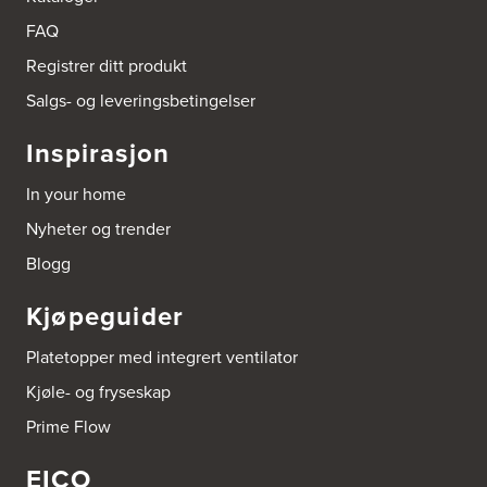
Tel.:
90878233
FAQ
Registrer ditt produkt
Boligleverandøren Karmøy AS
Postboks 213
Salgs- og leveringsbetingelser
4296 Åkrehamn
Tel.:
52846090
Inspirasjon
http://www.interiormesteren.no
In your home
Bonaparte Interiør AS
Nyheter og trender
Borgenveien 66
373 Oslo
Blogg
Tel.:
22-142214
Kjøpeguider
Borge butikk AS
Sundemoen Næringspark
Platetopper med integrert ventilator
Power Hokksund
3300 Hokksund
Kjøle- og fryseskap
Tel.:
32-700000
http://www.expert.no
Prime Flow
EICO
Bravida Trondheim