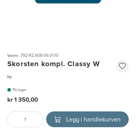
792-RZ.608.06.01.10
Varenr.:
Skorsten kompl. Classy W
by
På lager
kr 1 350,00
Legg i handlekurven
Antall
Velg enhet