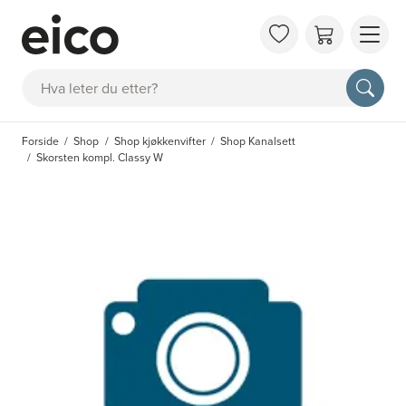
OM 
Søk
FAQ
KAT
Forside
Shop
Shop kjøkkenvifter
Shop Kanalsett
BES
Skorsten kompl. Classy W
INS