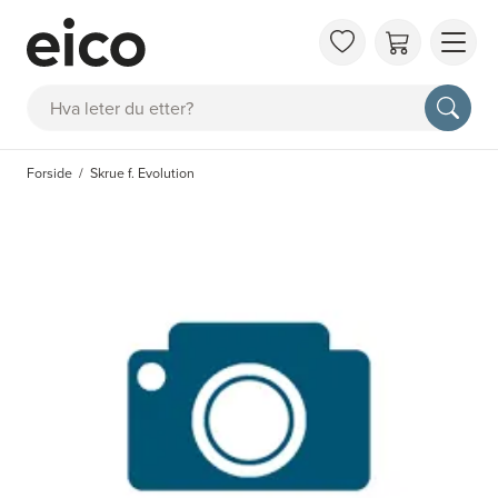
OM 
Søk
FAQ
KAT
Forside
Skrue f. Evolution
BES
INS