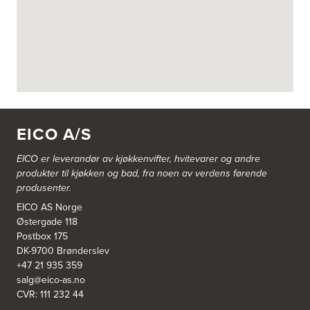
Askøy Kjøkkensenter AS
Juvikflaten 14 A
5300 Kleppestø
Tel.:
56-142450
https://jke-design.com/no/butikk/jke-askoey
Aurland Elektriske AS
Odden 10 A
5745 Aurland
EICO A/S
Tel.:
57-633463
EICO er leverandør av kjøkkenvifter, hvitevarer og andre
Bekkestua kjøkkenstudio as
produkter til kjøkken og bad, fra noen av verdens førende
Gamle Ringeriksvei 32
produsenter.
1357 Bekkestua
Tel.:
99228877
EICO AS Norge
Østergade 118
Postbox 175
Bergen Kjøkkensenter A/S
DK-9700 Brønderslev
Hellevegen 228
+47 21 935 359
5039 Bergen
salg@eico-as.no
Tel.:
55-395060
CVR: 111 232 44