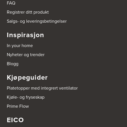
FAQ
Registrer ditt produkt
Boligleverandøren Karmøy AS
Postboks 213
Salgs- og leveringsbetingelser
4296 Åkrehamn
Tel.:
52846090
Inspirasjon
http://www.interiormesteren.no
In your home
Bonaparte Interiør AS
Nyheter og trender
Borgenveien 66
373 Oslo
Blogg
Tel.:
22-142214
Kjøpeguider
Borge butikk AS
Sundemoen Næringspark
Platetopper med integrert ventilator
Power Hokksund
3300 Hokksund
Kjøle- og fryseskap
Tel.:
32-700000
http://www.expert.no
Prime Flow
EICO
Bravida Trondheim
Postboks 4230 Vika