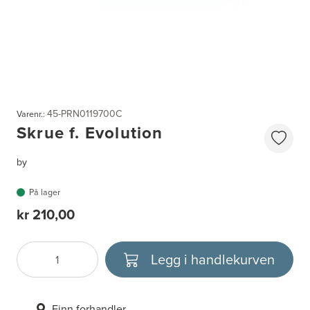
45-PRN0119700C
Varenr.:
Skrue f. Evolution
by
På lager
kr 210,00
Legg i handlekurven
Antall
Velg enhet
Finn forhandler