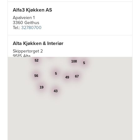
Alfa3 Kjøkken AS
Apalveien 1
3360 Geithus
Tel.:
32780700
Alta Kjøkken & Interiør
5
24
Skippertorget 2
7
9515 Alta
Tel.:
99007242
52
108
5
5
Aran Scandinavia AS
56
67
49
Stadsing. Dahls gt. 31A
19
7043 Trondheim
43
Tel.:
92616060
Aski AS
Fotvegen 13, Bygnes
4250 Kopervik
Tel.:
52-856677