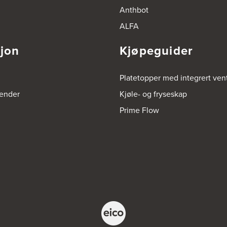
Anthbot
ALFA
sjon
Kjøpeguider
Platetopper med integrert vent
render
Kjøle- og fryseskap
Prime Flow