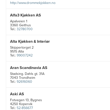
http://www.drommekjokken.no
Alfa3 Kjøkken AS
Apalveien 1
3360 Geithus
Tel.:
32780700
Alta Kjøkken & Interiør
Skippertorget 2
9515 Alta
Tel.:
99007242
Aran Scandinavia AS
Stadsing. Dahls gt. 31A
7043 Trondheim
Tel.:
92616060
Aski AS
Fotvegen 13, Bygnes
4250 Kopervik
Tel.:
52-856677