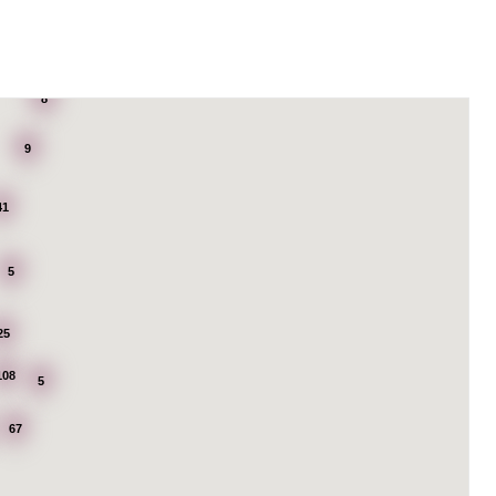
8
9
41
5
25
108
5
67