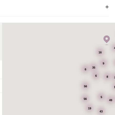
16
9
35
6
6
8
56
5
56
49
19
43