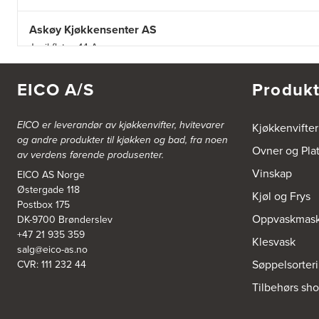
Askøy Kjøkkensenter AS
Juvikflaten 14 A
5300 Kleppestø
Tel.:
56-142450
https://jke-design.com/no/butikk/jke-askoey
EICO A/S
Produkt
Aurland Elektriske AS
EICO er leverandør av kjøkkenvifter, hvitevarer
Kjøkkenvifter
Odden 10 A
og andre produkter til kjøkken og bad, fra noen
5745 Aurland
Ovner og Pla
av verdens førende produsenter.
Tel.:
57-633463
Vinskap
EICO AS Norge
Østergade 118
Bekkestua kjøkkenstudio as
Kjøl og Frys
Postbox 175
Gamle Ringeriksvei 32
Oppvaskmask
DK-9700 Brønderslev
1357 Bekkestua
Tel.:
99228877
+47 21 935 359
Klesvask
salg@eico-as.no
Søppelsorter
CVR: 111 232 44
Bergen Kjøkkensenter A/S
Tilbehørs sh
Hellevegen 228
5039 Bergen
Tel.:
55-395060