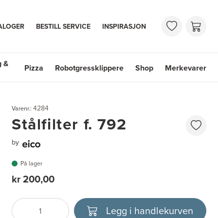
ALOGER
BESTILL SERVICE
INSPIRASJON
g &
Pizza
Robotgressklippere
Shop
Merkevarer
 & Vasker
Shop
Merkevarer
4284
Varenr.:
Stålfilter f. 792
by
På lager
kr 200,00
Legg i handlekurven
Antall
Velg enhet