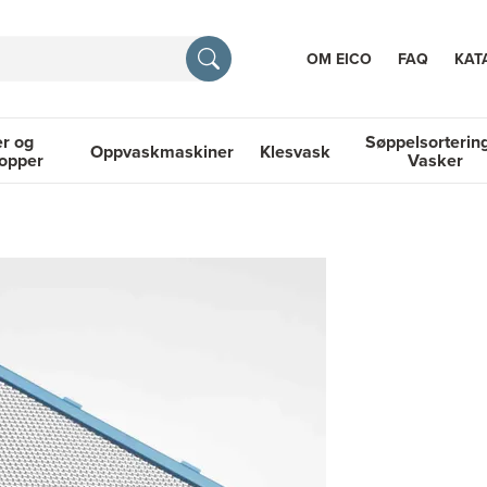
OM EICO
FAQ
KAT
r og
Søppelsorterin
Oppvaskmaskiner
Klesvask
topper
Vasker
RASJON
 Platetopper
Oppvaskmaskiner
Klesvask
Søppelsortering