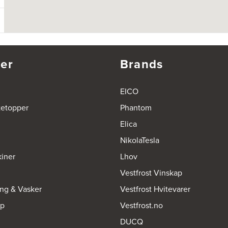
er
Brands
EICO
tetopper
Phantom
Elica
NikolaTesla
iner
Lhov
Vestfrost Vinskap
ing & Vasker
Vestfrost Hvitevarer
op
Vestfrost.no
DUCQ