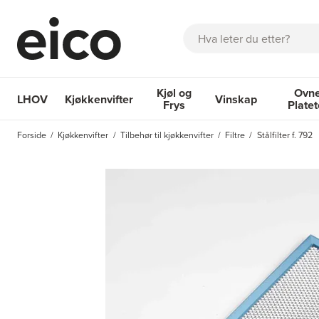
Søk
Kjøl og
Ovne
LHOV
Kjøkkenvifter
Vinskap
Frys
Plate
OM EICO
FAQ
KATALOGER
BESTILL SERVICE
INSPI
Forside
Kjøkkenvifter
Tilbehør til kjøkkenvifter
Filtre
Stålfilter f. 792
Kjøkkenvifter
Kjøl og Frys
Vinskap
Ovner og