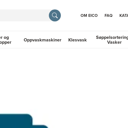
OM EICO
FAQ
KAT
r og
Søppelsorterin
Oppvaskmaskiner
Klesvask
topper
Vasker
RASJON
 Platetopper
Oppvaskmaskiner
Klesvask
Søppelsortering