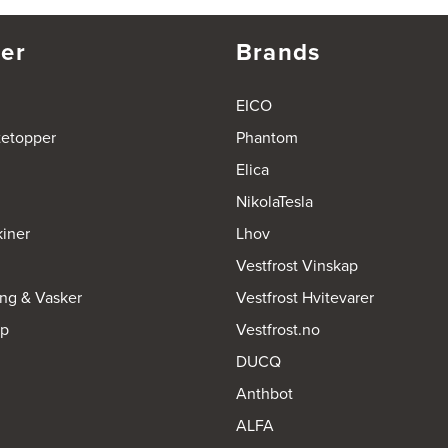
er
Brands
EICO
tetopper
Phantom
Elica
NikolaTesla
iner
Lhov
Vestfrost Vinskap
ing & Vasker
Vestfrost Hvitevarer
op
Vestfrost.no
DUCQ
Anthbot
ALFA