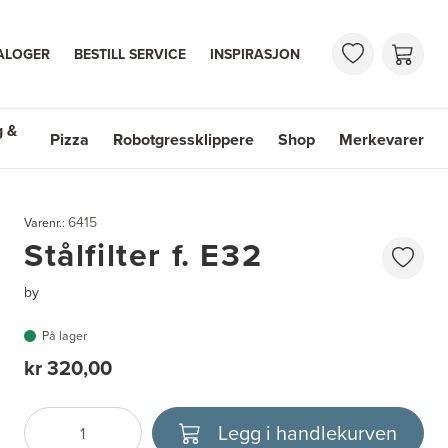
ALOGER
BESTILL SERVICE
INSPIRASJON
g &
Pizza
Robotgressklippere
Shop
Merkevarer
 & Vasker
Shop
Merkevarer
6415
Varenr.:
Stålfilter f. E32
by
På lager
kr 320,00
Legg i handlekurven
Antall
Velg enhet