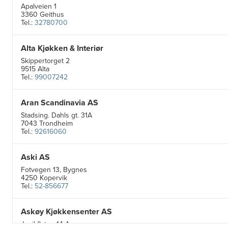
Apalveien 1
3360 Geithus
Tel.:
32780700
Alta Kjøkken & Interiør
Skippertorget 2
9515 Alta
Tel.:
99007242
Aran Scandinavia AS
Stadsing. Dahls gt. 31A
7043 Trondheim
Tel.:
92616060
Aski AS
Fotvegen 13, Bygnes
4250 Kopervik
Tel.:
52-856677
Askøy Kjøkkensenter AS
Juvikflaten 14 A