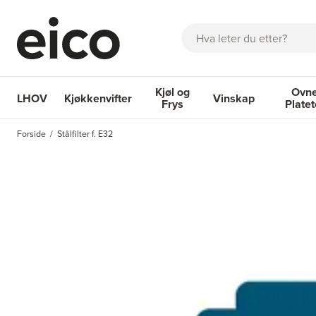
Søk
Kjøl og
Ovne
LHOV
Kjøkkenvifter
Vinskap
Frys
Plate
OM EICO
FAQ
KATALOGER
BESTILL SERVICE
INSPI
Forside
Stålfilter f. E32
Kjøkkenvifter
Kjøl og Frys
Vinskap
Ovner og