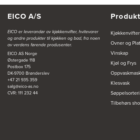
5300 Kleppestø
Tel.:
56-142450
https://jke-design.com/no/butikk/jke-askoey
EICO A/S
Produkt
Aurland Elektriske AS
EICO er leverandør av kjøkkenvifter, hvitevarer
Kjøkkenvifter
Odden 10 A
og andre produkter til kjøkken og bad, fra noen
5745 Aurland
Ovner og Pla
av verdens førende produsenter.
Tel.:
57-633463
Vinskap
EICO AS Norge
Østergade 118
Bekkestua kjøkkenstudio as
Kjøl og Frys
Postbox 175
Gamle Ringeriksvei 32
Oppvaskmask
DK-9700 Brønderslev
1357 Bekkestua
Tel.:
99228877
+47 21 935 359
Klesvask
salg@eico-as.no
Søppelsorter
CVR: 111 232 44
Bergen Kjøkkensenter A/S
Tilbehørs sh
Hellevegen 228
5039 Bergen
Tel.:
55-395060
Bjerkreim Trelast AS
Nesjane 7, Vikeså