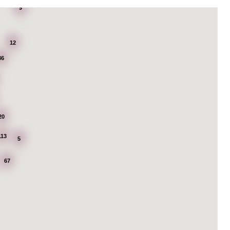
9
12
36
20
113
5
67