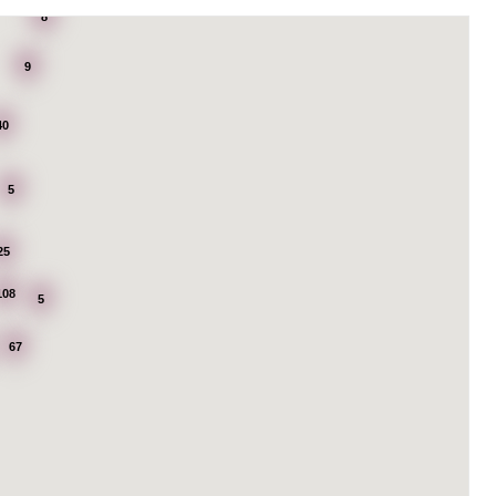
8
9
40
5
25
108
5
67