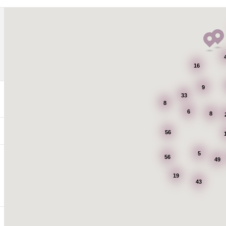
16
9
33
8
6
8
56
5
56
49
19
43