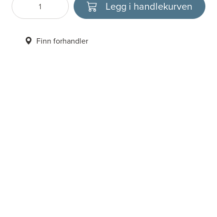
Legg i handlekurven
Antall
Velg enhet
Finn forhandler