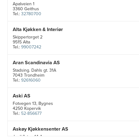
Apalveien 1
3360 Geithus
Tel.:
32780700
Alta Kjøkken & Interiør
Skippertorget 2
9515 Alta
Tel.:
99007242
Aran Scandinavia AS
Stadsing. Dahls gt. 31A
7043 Trondheim
Tel.:
92616060
Aski AS
Fotvegen 13, Bygnes
4250 Kopervik
Tel.:
52-856677
Askøy Kjøkkensenter AS
Juvikflaten 14 A