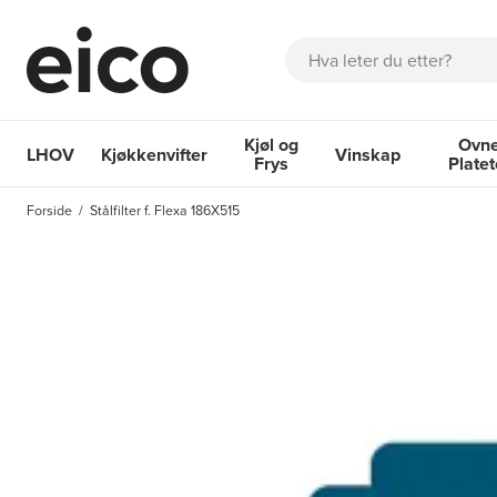
Søk
Kjøl og
Ovne
LHOV
Kjøkkenvifter
Vinskap
Frys
Plate
OM EICO
FAQ
KATALOGER
BESTILL SERVICE
INSPI
Forside
Stålfilter f. Flexa 186X515
Kjøkkenvifter
Kjøl og Frys
Vinskap
Ovner og