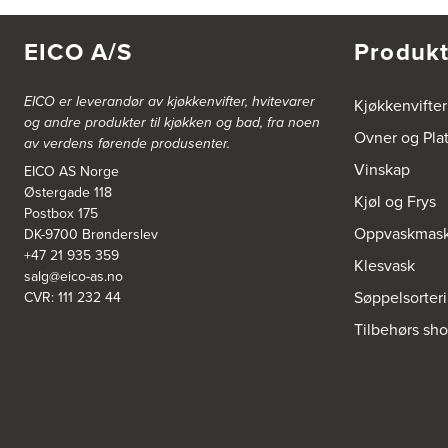
5300 Kleppestø
Tel.:
56-142450
https://jke-design.com/no/butikk/jke-askoey
EICO A/S
Produkt
Aurland Elektriske AS
EICO er leverandør av kjøkkenvifter, hvitevarer
Kjøkkenvifter
Odden 10 A
og andre produkter til kjøkken og bad, fra noen
5745 Aurland
Ovner og Pla
av verdens førende produsenter.
Tel.:
57-633463
Vinskap
EICO AS Norge
Østergade 118
Bekkestua kjøkkenstudio as
Kjøl og Frys
Postbox 175
Gamle Ringeriksvei 32
Oppvaskmask
DK-9700 Brønderslev
1357 Bekkestua
Tel.:
99228877
+47 21 935 359
Klesvask
salg@eico-as.no
Søppelsorter
CVR: 111 232 44
Bergen Kjøkkensenter A/S
Tilbehørs sh
Hellevegen 228
5039 Bergen
Tel.:
55-395060
Bjerkreim Trelast AS
Nesjane 7, Vikeså