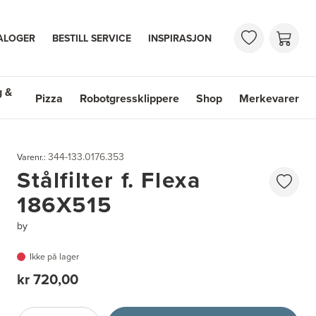
ALOGER
BESTILL SERVICE
INSPIRASJON
g &
Pizza
Robotgressklippere
Shop
Merkevarer
 & Vasker
Shop
Merkevarer
344-133.0176.353
Varenr.:
Stålfilter f. Flexa
186X515
by
Ikke på lager
kr 720,00