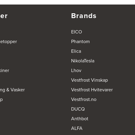
er
Brands
EICO
tetopper
Phantom
Elica
NikolaTesla
iner
Lhov
Vestfrost Vinskap
ing & Vasker
Vestfrost Hvitevarer
op
Vestfrost.no
DUCQ
Anthbot
ALFA