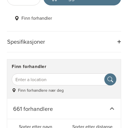
Antall
Velg enhet
Finn forhandler
Spesifikasjoner
Finn forhandler
Finn forhandlere nær deg
661 forhandlere
Sorter etter navn
Sorter etter distanse