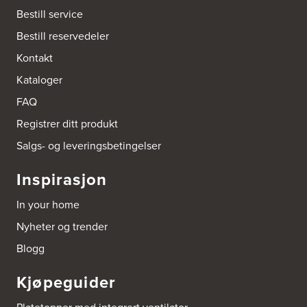
0267 Oslo
Bestill service
Tel.:
95992151
Bestill reservedeler
Bokhylle-Spesialisten AS
Kontakt
Industrigata 17
Kataloger
3414 Lierstranda
Tel.:
90878233
FAQ
Registrer ditt produkt
Boligleverandøren Karmøy AS
Postboks 213
Salgs- og leveringsbetingelser
4296 Åkrehamn
Tel.:
52846090
Inspirasjon
http://www.interiormesteren.no
In your home
Bonaparte Interiør AS
Nyheter og trender
Borgenveien 66
373 Oslo
Blogg
Tel.:
22-142214
Kjøpeguider
Borge butikk AS
Sundemoen Næringspark