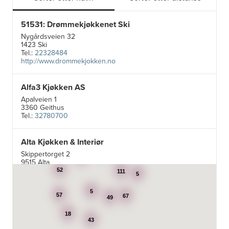
51531: Drømmekjøkkenet Ski
Nygårdsveien 32
1423 Ski
Tel.:
22328484
http://www.drommekjokken.no
Alfa3 Kjøkken AS
Apalveien 1
3360 Geithus
Tel.:
32780700
Alta Kjøkken & Interiør
5
Skippertorget 2
21
7
9515 Alta
Tel.:
99007242
52
111
5
5
Aran Scandinavia AS
57
67
49
Stadsing. Dahls gt. 31A
18
7043 Trondheim
43
Tel.:
92616060