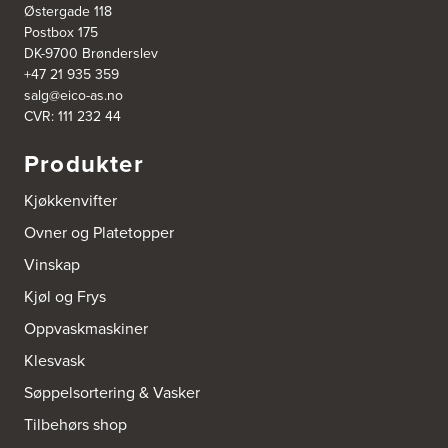
Østergade 118
Postbox 175
Bergen Kjøkkensenter A/S
DK-9700 Brønderslev
Hellevegen 228
+47 21 935 359
5039 Bergen
salg@eico-as.no
Tel.:
55-395060
CVR: 111 232 44
Bjerkreim Trelast AS
Produkter
Nesjane 7, Vikeså
4389 Vikeså
Kjøkkenvifter
Tel.:
51-454050
http://www.drommekjokken.no
Ovner og Platetopper
Vinskap
Bjerks Trevarefabrikk AS
Torkel Haabeths Vei 47
Kjøl og Frys
4325 Sandnes
Tel.:
51609590
Oppvaskmaskiner
Klesvask
Bjørnådal AS
Søppelsortering & Vasker
Nordahl Griegsgt 8
8624 Mo I Rana
Tilbehørs shop
Tel.:
+47 751 53 000