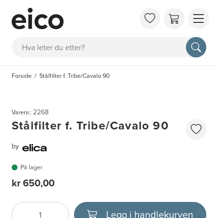
OM 
Søk
FAQ
KAT
Forside
Stålfilter f. Tribe/Cavalo 90
BES
INS
2268
Varenr.:
Stålfilter f. Tribe/Cavalo 90
by
På lager
kr 650,00
Legg i handlekurven