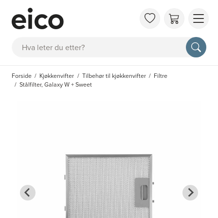
OM 
Søk
FAQ
KAT
Forside
Kjøkkenvifter
Tilbehør til kjøkkenvifter
Filtre
BES
Stålfilter, Galaxy W + Sweet
INS