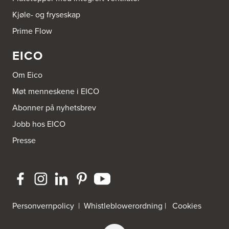
Bergabygdvegen 35
Kjøle- og fryseskap
2940 Heggenes
Tel.:
61-340006
Prime Flow
EICO
Brødrene Aase AS
Nikkelveien 1
4313 Sandnes
Om Eico
Tel.:
92-440011/ 92-477223
Møt menneskene i EICO
Bygg Innredning A/S
Abonner på nyhetsbrev
Thiisabakken 13
Jobb hos EICO
4010 Stavanger
Tel.:
51-530085
Presse
Bygg Tysnes AS
HEgelandsvegen 542
5680 Tysnes
Tel.:
53-431544
Personvernpolicy
|
Whistleblowerordning
|
Cookies
Bygger'n Onstad