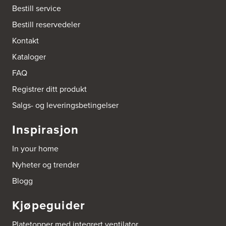
3414 Lierstranda
Bestill service
Tel.:
90878233
Bestill reservedeler
Boligleverandøren Karmøy AS
Kontakt
Postboks 213
Kataloger
4296 Åkrehamn
Tel.:
52846090
FAQ
http://www.interiormesteren.no
Registrer ditt produkt
Bonaparte Interiør AS
Salgs- og leveringsbetingelser
Borgenveien 66
373 Oslo
Inspirasjon
Tel.:
22-142214
In your home
Borge butikk AS
Nyheter og trender
Sundemoen Næringspark
Power Hokksund
Blogg
3300 Hokksund
Tel.:
32-700000
http://www.expert.no
Kjøpeguider
Brusveen Snekkerverksted AS
Platetopper med integrert ventilator