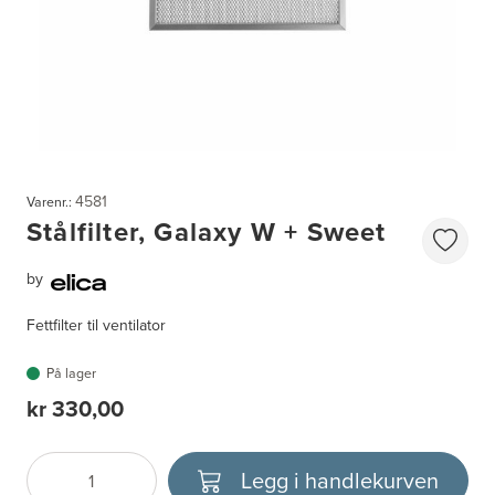
4581
Varenr.:
Stålfilter, Galaxy W + Sweet
by
Fettfilter til ventilator
På lager
kr 330,00
Legg i handlekurven
Antall
Velg enhet