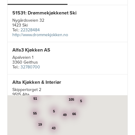
51531: Drømmekjøkkenet Ski
Nygårdsveien 32
1423 Ski
Tel.:
22328484
http://www.drommekjokken.no
Alfa3 Kjøkken AS
Apalveien 1
3360 Geithus
Tel.:
32780700
Alta Kjøkken & Interiør
5
24
Skippertorget 2
7
9515 Alta
Tel.:
99007242
51
105
5
5
Aran Scandinavia AS
55
66
49
Stadsing. Dahls gt. 31A
19
7043 Trondheim
43
Tel.:
92616060