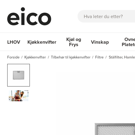
Søk
Kjøl og
Ovne
LHOV
Kjøkkenvifter
Vinskap
Frys
Plate
OM EICO
FAQ
KATALOGER
BESTILL SERVICE
INSPI
Forside
Kjøkkenvifter
Tilbehør til kjøkkenvifter
Filtre
Stålfilter, Ham
Kjøkkenvifter
Kjøl og Frys
Vinskap
Ovner og