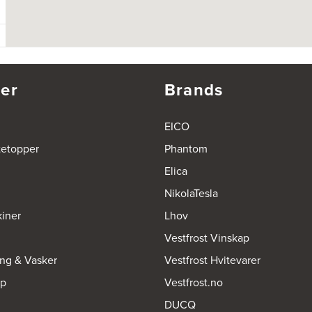
er
Brands
EICO
tetopper
Phantom
Elica
NikolaTesla
iner
Lhov
Vestfrost Vinskap
ing & Vasker
Vestfrost Hvitevarer
op
Vestfrost.no
DUCQ