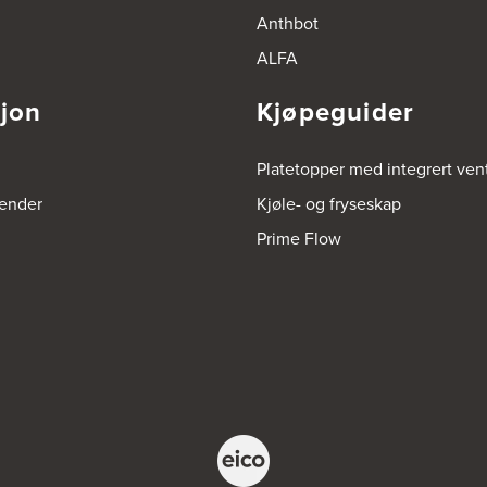
Anthbot
ALFA
sjon
Kjøpeguider
Platetopper med integrert vent
render
Kjøle- og fryseskap
Prime Flow