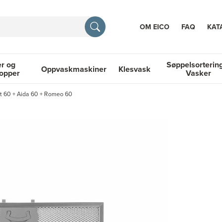
OM EICO
FAQ
KAT
r og
Søppelsorterin
Oppvaskmaskiner
Klesvask
topper
Vasker
RASJON
let 60 + Aida 60 + Romeo 60
 Platetopper
Oppvaskmaskiner
Klesvask
Søppelsortering