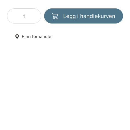
Legg i handlekurven
Antall
Velg enhet
Finn forhandler