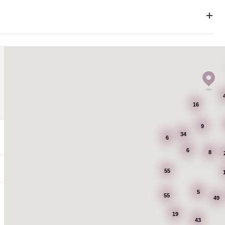
16
9
34
6
6
8
55
5
55
49
19
43