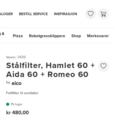
ALOGER
BESTILL SERVICE
INSPIRASJON
g &
Pizza
Robotgressklippere
Shop
Merkevarer
 & Vasker
Shop
Merkevarer
3436
Varenr.:
Stålfilter, Hamlet 60 +
Aida 60 + Romeo 60
by
Fettfilter til ventilator
På lager
kr 480,00