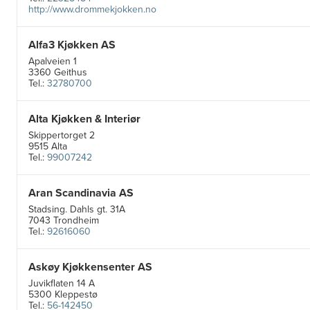
http://www.drommekjokken.no
Alfa3 Kjøkken AS
Apalveien 1
3360 Geithus
Tel.:
32780700
Alta Kjøkken & Interiør
Skippertorget 2
9515 Alta
Tel.:
99007242
Aran Scandinavia AS
Stadsing. Dahls gt. 31A
7043 Trondheim
Tel.:
92616060
Askøy Kjøkkensenter AS
Juvikflaten 14 A
5300 Kleppestø
Tel.:
56-142450