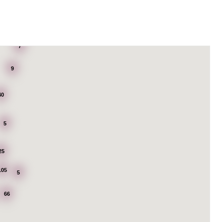
7
9
40
5
25
105
5
66