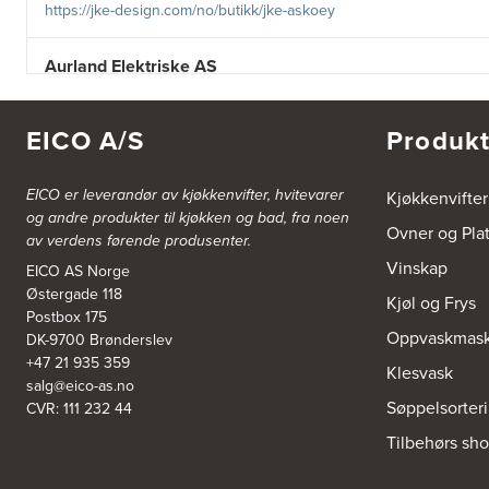
https://jke-design.com/no/butikk/jke-askoey
Aurland Elektriske AS
Odden 10 A
5745 Aurland
Tel.:
57-633463
EICO A/S
Produkt
Bekkestua kjøkkenstudio as
EICO er leverandør av kjøkkenvifter, hvitevarer
Kjøkkenvifter
Gamle Ringeriksvei 32
og andre produkter til kjøkken og bad, fra noen
1357 Bekkestua
Ovner og Pla
av verdens førende produsenter.
Tel.:
99228877
Vinskap
EICO AS Norge
Østergade 118
Bergen Kjøkkensenter A/S
Kjøl og Frys
Postbox 175
Hellevegen 228
Oppvaskmask
DK-9700 Brønderslev
5039 Bergen
Tel.:
55-395060
+47 21 935 359
Klesvask
salg@eico-as.no
Søppelsorter
CVR: 111 232 44
Bjerkreim Trelast AS
Tilbehørs sh
Nesjane 7, Vikeså
4389 Vikeså
Tel.:
51-454050