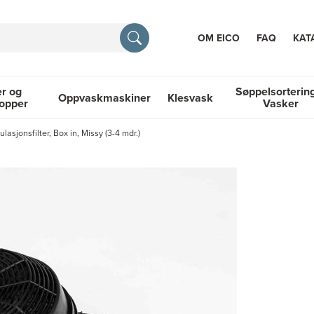
OM EICO
FAQ
KAT
r og
Søppelsorterin
Oppvaskmaskiner
Klesvask
topper
Vasker
RASJON
lasjonsfilter, Box in, Missy (3-4 mdr.)
 Platetopper
Oppvaskmaskiner
Klesvask
Søppelsortering