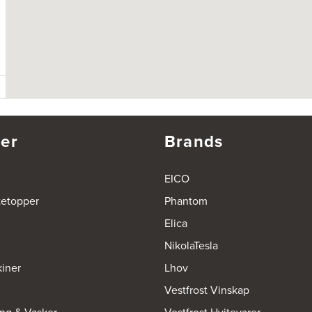
er
Brands
EICO
tetopper
Phantom
Elica
NikolaTesla
iner
Lhov
Vestfrost Vinskap