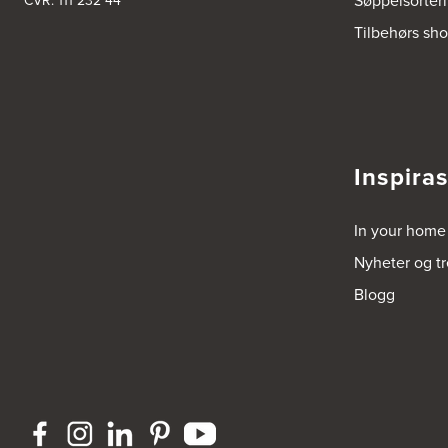
Søppelsorter
CVR: 111 232 44
Bjerkreim Trelast AS
Tilbehørs sh
Nesjane 7, Vikeså
4389 Vikeså
Tel.:
51-454050
http://www.drommekjokken.no
Bjerks Trevarefabrikk AS
Torkel Haabeths Vei 47
Inspira
4325 Sandnes
Tel.:
51609590
In your home
Bjørnådal AS
Nyheter og t
Nordahl Griegsgt 8
8624 Mo I Rana
Blogg
Tel.:
+47 751 53 000
Blå Bolig AS
Sentrumsvn. 4
8920 Sømna
Tel.:
75-009700
http://www.interiormesteren.no