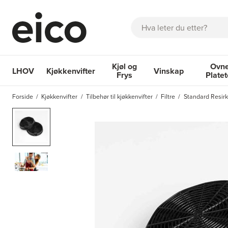
Søk
Kjøl og
Ovne
LHOV
Kjøkkenvifter
Vinskap
Frys
Plate
OM EICO
FAQ
KATALOGER
BESTILL SERVICE
INSPI
Forside
Kjøkkenvifter
Tilbehør til kjøkkenvifter
Filtre
Standard Resirku
Kjøkkenvifter
Kjøl og Frys
Vinskap
Ovner og