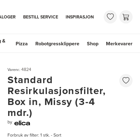
ALOGER
BESTILL SERVICE
INSPIRASJON
g &
Pizza
Robotgressklippere
Shop
Merkevarer
 & Vasker
Shop
Merkevarer
4824
Varenr.:
Standard
Resirkulasjonsfilter,
Box in, Missy (3-4
mdr.)
by
Forbruk av filter: 1 stk. - Sort