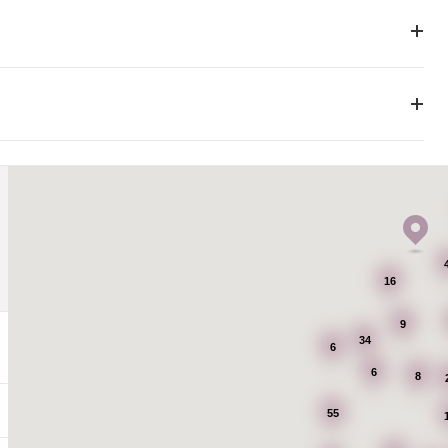
16
9
34
6
6
8
55