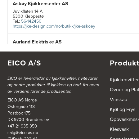
Askøy Kjøkkensenter AS
Juvikflaten 14 A
5300 Kleppestø
Tel.:
56-142450
https://jke-design.com/no/butikk/jke-askoey
Aurland Elektriske AS
Odden 10 A
5745 Aurland
Tel.:
57-633463
EICO A/S
Produkt
Bekkestua kjøkkenstudio as
EICO er leverandør av kjøkkenvifter, hvitevarer
Kjøkkenvifter
Gamle Ringeriksvei 32
og andre produkter til kjøkken og bad, fra noen
1357 Bekkestua
Ovner og Pla
av verdens førende produsenter.
Tel.:
99228877
Vinskap
EICO AS Norge
Østergade 118
Bergen Kjøkkensenter A/S
Kjøl og Frys
Postbox 175
Hellevegen 228
Oppvaskmask
DK-9700 Brønderslev
5039 Bergen
Tel.:
55-395060
+47 21 935 359
Klesvask
salg@eico-as.no