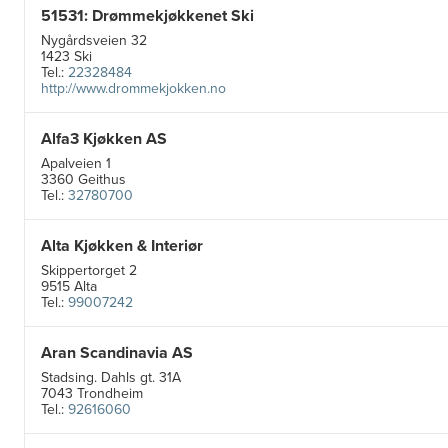
51531: Drømmekjøkkenet Ski
Nygårdsveien 32
1423 Ski
Tel.:
22328484
http://www.drommekjokken.no
Alfa3 Kjøkken AS
Apalveien 1
3360 Geithus
Tel.:
32780700
Alta Kjøkken & Interiør
Skippertorget 2
9515 Alta
Tel.:
99007242
Aran Scandinavia AS
Stadsing. Dahls gt. 31A
7043 Trondheim
Tel.:
92616060