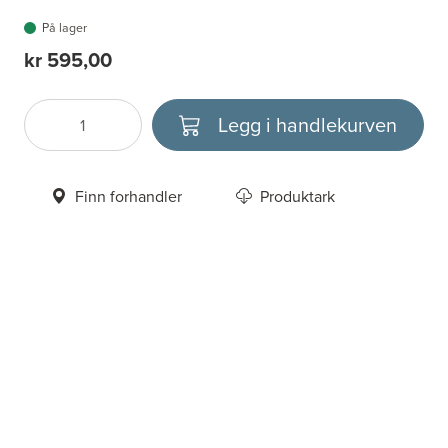
På lager
kr 595,00
Legg i handlekurven
Antall
Velg enhet
Finn forhandler
Produktark