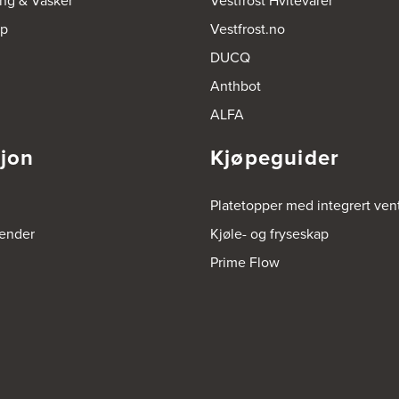
ing & Vasker
Vestfrost Hvitevarer
op
Vestfrost.no
DUCQ
Anthbot
ALFA
sjon
Kjøpeguider
Platetopper med integrert vent
render
Kjøle- og fryseskap
Prime Flow