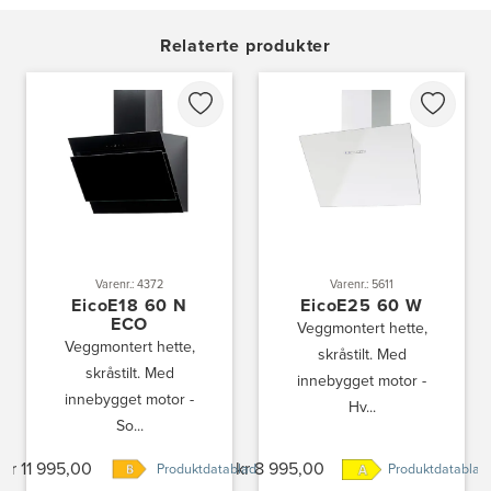
Gamle Ringeriksvei 32
1357 Bekkestua
Relaterte produkter
Tel.:
99228877
Bergen Kjøkkensenter A/S
Hellevegen 228
5039 Bergen
Tel.:
55-395060
Bjerkreim Trelast AS
Nesjane 7, Vikeså
4389 Vikeså
Tel.:
51-454050
Varenr.: 5611
Varenr.: 4372
http://www.drommekjokken.no
EicoE25 60 W
EicoE18 60 N
ECO
Veggmontert hette,
Veggmontert hette,
Bjerks Trevarefabrikk AS
skråstilt. Med
skråstilt. Med
innebygget motor -
Torkel Haabeths Vei 47
4325 Sandnes
innebygget motor -
Hv...
Tel.:
51609590
So...
kr 11 995,00
kr 8 995,00
Produktdatablad
Bjørnådal AS
Produktdatablad