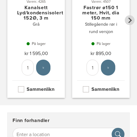
Varenr.: 4265
Varenr.: 4507
Kanalsett
Fastrør ø150 1
Lyd/kondensisolert
meter, Hvit, dia
152Ø, 3 m
150 mm
Grå
Stillegående rør i
rund versjon
På lager
På lager
kr 1 595,00
kr 895,00
Antall
Velg enhet
Antall
Velg enhet
Sammenlikn
Sammenlikn
Finn forhandler