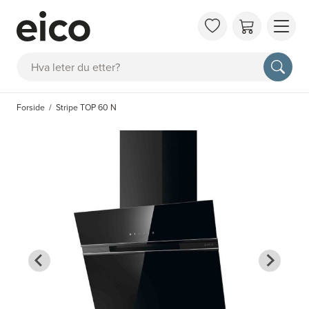
OM 
Søk
FAQ
KAT
Forside
Stripe TOP 60 N
BES
INS