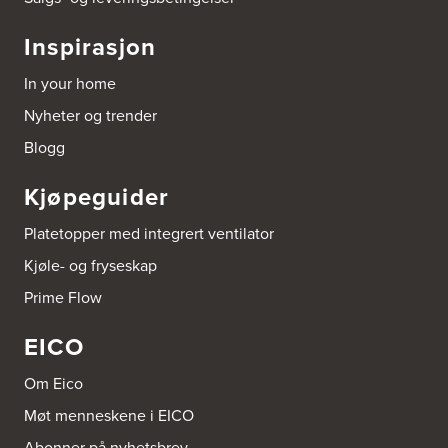
Bygg Tysnes AS
Inspirasjon
HEgelandsvegen 542
5680 Tysnes
In your home
Tel.:
53-431544
Nyheter og trender
Bygger'n Onstad
Blogg
Abels gate 50
1533 Moss
Kjøpeguider
Tel.:
69-202050
Platetopper med integrert ventilator
Byggmakker Askim
Kjøle- og fryseskap
Trøgstadveien 13
1807 Askim
Prime Flow
Tel.:
69817600
EICO
Byggmakker CF AS
Hotvedtveien 6, Tingvoll
Om Eico
Postboks 2107
3220 Sandefjord
Møt menneskene i EICO
Tel.:
33-484000
http://www.sigdal.no
Abonner på nyhetsbrev