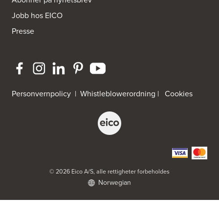
Jobb hos EICO
Byggmakker Eiker
Presse
Prestebråtan 11
3300 Hokksund
Tel.:
32-252573
Byggmakker Fredrikstad Østsiden
Borgarveien 13
Personvernpolicy
|
Whistleblowerordning
|
Cookies
1633 Gamle Fredrikstad
Tel.:
91-650888
Byggmakker Gipling Mo i Rana
Verkstedveien 13
8601 Mo I Rana
Byggmakker Lillehammer
© 2026 Eico A/S, alle rettigheter forbeholdes
Norwegian
Landbruksveien 1
2619 Lillehammer
Tel.:
61257000