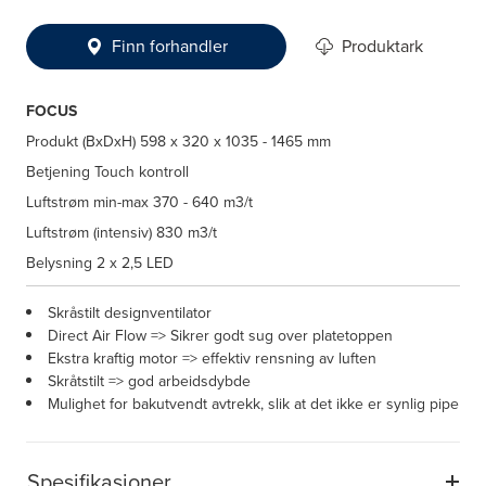
Finn forhandler
Produktark
FOCUS
Produkt (BxDxH)
598 x 320 x 1035 - 1465 mm
Betjening
Touch kontroll
Luftstrøm min-max
370 - 640 m3/t
Luftstrøm (intensiv)
830 m3/t
Belysning
2 x 2,5 LED
Skråstilt designventilator
Direct Air Flow => Sikrer godt sug over platetoppen
Ekstra kraftig motor => effektiv rensning av luften
Skråtstilt => god arbeidsdybde
Mulighet for bakutvendt avtrekk, slik at det ikke er synlig pipe
Spesifikasjoner