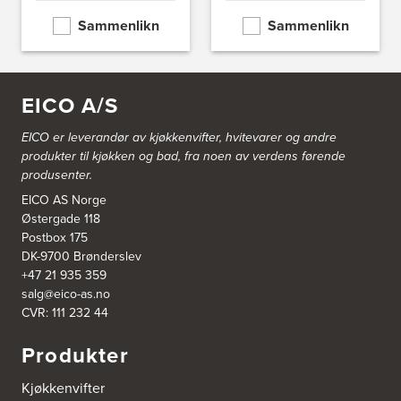
Nordahl Griegsgt 8
8624 Mo I Rana
Sammenlikn
Sammenlikn
Tel.:
+47 751 53 000
Blå Bolig AS
EICO A/S
Sentrumsvn. 4
8920 Sømna
Tel.:
75-009700
EICO er leverandør av kjøkkenvifter, hvitevarer og andre
http://www.interiormesteren.no
produkter til kjøkken og bad, fra noen av verdens førende
produsenter.
Bodø Interiør
EICO AS Norge
Petter Engensvei 7
Østergade 118
Kjøkkenhuset Bodø A/S
Postbox 175
8071 Bodø
Tel.:
75522430
DK-9700 Brønderslev
https://www.bodointerior.no/
+47 21 935 359
salg@eico-as.no
CVR: 111 232 44
Bodø Kjøkkensenter AS
Sjøgata 34-36
Produkter
Studio Sigdal Bodø
8006 Bodø
Tel.:
75-500250
Kjøkkenvifter