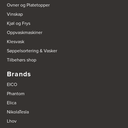
Ovner og Platetopper
Boform Kjøkken Oslo AS
Vinskap
Thomas Heftyes Gate 41
0267 Oslo
Kjøl og Frys
Tel.:
95992151
Oppvaskmaskiner
Bokhylle-Spesialisten AS
Klesvask
Industrigata 17
3414 Lierstranda
Søppelsortering & Vasker
Tel.:
90878233
Tilbehørs shop
Boligleverandøren Karmøy AS
Brands
Postboks 213
4296 Åkrehamn
EICO
Tel.:
52846090
http://www.interiormesteren.no
Phantom
Elica
Bonaparte Interiør AS
Borgenveien 66
NikolaTesla
373 Oslo
Tel.:
22-142214
Lhov