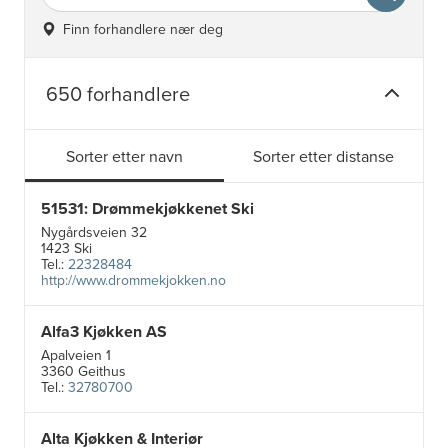
Finn forhandlere nær deg
650 forhandlere
Sorter etter navn
Sorter etter distanse
51531: Drømmekjøkkenet Ski
Nygårdsveien 32
1423 Ski
Tel.:
22328484
http://www.drommekjokken.no
Alfa3 Kjøkken AS
Apalveien 1
3360 Geithus
Tel.:
32780700
Alta Kjøkken & Interiør