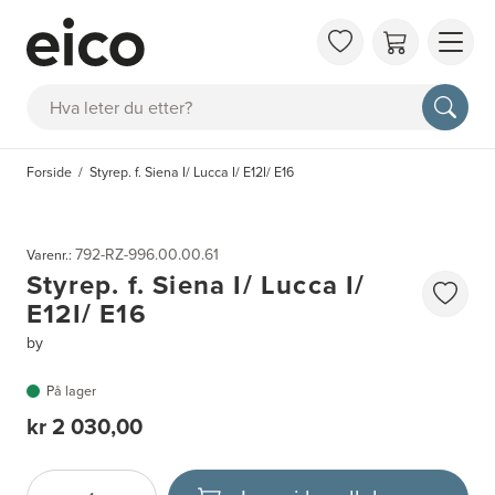
OM 
Søk
FAQ
KAT
Forside
Styrep. f. Siena I/ Lucca I/ E12I/ E16
BES
INS
792-RZ-996.00.00.61
Varenr.:
Styrep. f. Siena I/ Lucca I/
E12I/ E16
by
På lager
kr 2 030,00