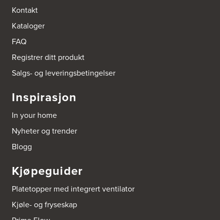
Bokhylle-Spesialisten AS
Kontakt
Industrigata 17
Kataloger
3414 Lierstranda
Tel.:
90878233
FAQ
Registrer ditt produkt
Boligleverandøren Karmøy AS
Postboks 213
Salgs- og leveringsbetingelser
4296 Åkrehamn
Tel.:
52846090
Inspirasjon
http://www.interiormesteren.no
In your home
Bonaparte Interiør AS
Nyheter og trender
Borgenveien 66
373 Oslo
Blogg
Tel.:
22-142214
Kjøpeguider
Borge butikk AS
Sundemoen Næringspark
Platetopper med integrert ventilator
Power Hokksund
3300 Hokksund
Kjøle- og fryseskap
Tel.:
32-700000
http://www.expert.no