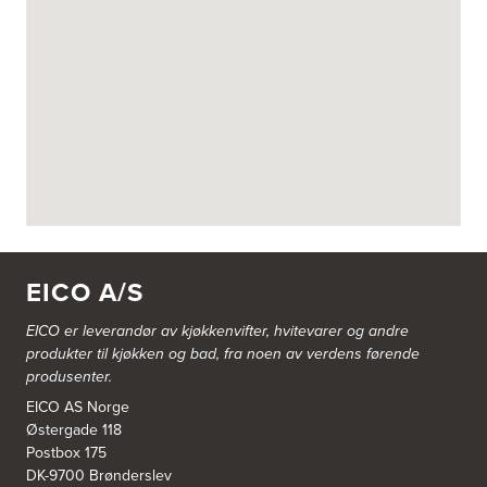
Fotvegen 13, Bygnes
4250 Kopervik
Tel.:
52-856677
Askøy Kjøkkensenter AS
Juvikflaten 14 A
5300 Kleppestø
Tel.:
56-142450
https://jke-design.com/no/butikk/jke-askoey
Aurland Elektriske AS
Odden 10 A
5745 Aurland
EICO A/S
Tel.:
57-633463
EICO er leverandør av kjøkkenvifter, hvitevarer og andre
Bekkestua kjøkkenstudio as
produkter til kjøkken og bad, fra noen av verdens førende
Gamle Ringeriksvei 32
produsenter.
1357 Bekkestua
Tel.:
99228877
EICO AS Norge
Østergade 118
Postbox 175
Bergen Kjøkkensenter A/S
DK-9700 Brønderslev
Hellevegen 228