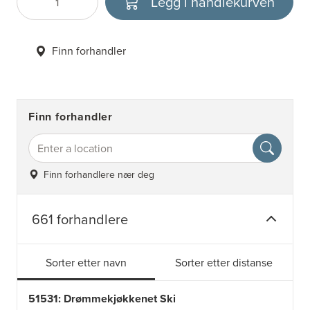
Legg i handlekurven
Antall
Velg enhet
Finn forhandler
Finn forhandler
Finn forhandlere nær deg
661 forhandlere
Sorter etter navn
Sorter etter distanse
51531: Drømmekjøkkenet Ski