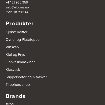
+47 21 935 359
5039 Bergen
salg@eico-as.no
Tel.:
55-395060
CVR: 111 232 44
Bjerkreim Trelast AS
Produkter
Nesjane 7, Vikeså
4389 Vikeså
Kjøkkenvifter
Tel.:
51-454050
http://www.drommekjokken.no
Ovner og Platetopper
Vinskap
Bjerks Trevarefabrikk AS
Torkel Haabeths Vei 47
Kjøl og Frys
4325 Sandnes
Tel.:
51609590
Oppvaskmaskiner
Klesvask
Bjørnådal AS
Søppelsortering & Vasker
Nordahl Griegsgt 8
8624 Mo I Rana
Tilbehørs shop
Tel.:
+47 751 53 000
Brands
Blå Bolig AS
Sentrumsvn. 4
EICO