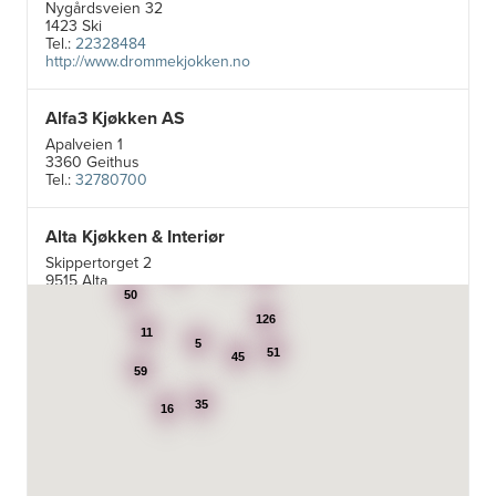
Nygårdsveien 32
1423 Ski
Tel.:
22328484
http://www.drommekjokken.no
Alfa3 Kjøkken AS
Apalveien 1
3360 Geithus
Tel.:
32780700
Alta Kjøkken & Interiør
Skippertorget 2
6
7
29
9515 Alta
Tel.:
99007242
50
126
11
5
Aran Scandinavia AS
51
45
59
Stadsing. Dahls gt. 31A
7043 Trondheim
35
16
Tel.:
92616060
Aski AS