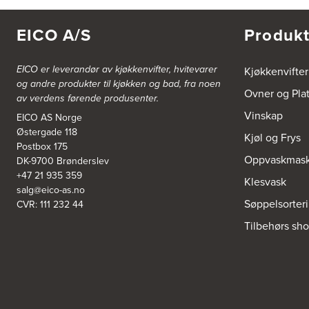
5300 Kleppestø
Tel.:
56-142450
https://jke-design.com/no/butikk/jke-askoey
EICO A/S
Produkt
Aurland Elektriske AS
EICO er leverandør av kjøkkenvifter, hvitevarer
Kjøkkenvifter
Odden 10 A
og andre produkter til kjøkken og bad, fra noen
5745 Aurland
Ovner og Pla
av verdens førende produsenter.
Tel.:
57-633463
Vinskap
EICO AS Norge
Østergade 118
Bekkestua kjøkkenstudio as
Kjøl og Frys
Postbox 175
Gamle Ringeriksvei 32
Oppvaskmask
DK-9700 Brønderslev
1357 Bekkestua
Tel.:
99228877
+47 21 935 359
Klesvask
salg@eico-as.no
Søppelsorter
CVR: 111 232 44
Bergen Kjøkkensenter A/S
Tilbehørs sh
Hellevegen 228
5039 Bergen
Tel.:
55-395060
Bjerkreim Trelast AS
Nesjane 7, Vikeså