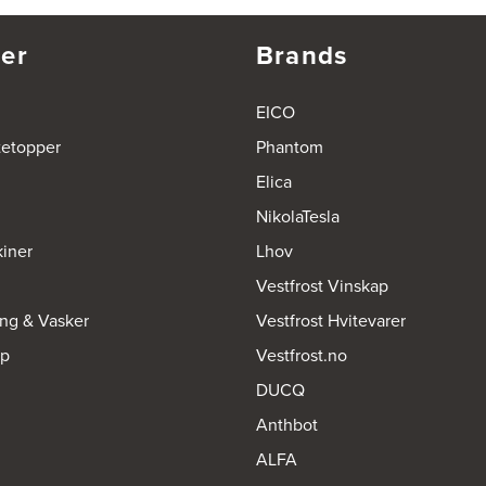
er
Brands
EICO
tetopper
Phantom
Elica
NikolaTesla
iner
Lhov
Vestfrost Vinskap
ing & Vasker
Vestfrost Hvitevarer
op
Vestfrost.no
DUCQ
Anthbot
ALFA