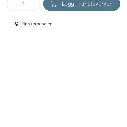
Legg i handlekurven
Antall
Velg enhet
Finn forhandler