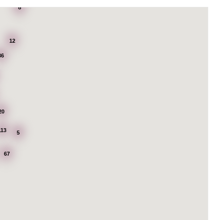
8
12
36
20
113
5
67