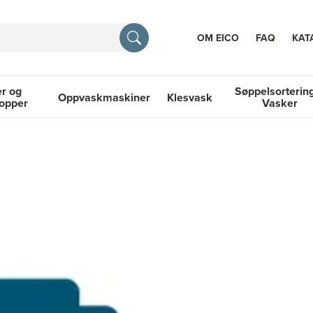
OM EICO
FAQ
KAT
r og
Søppelsorterin
Oppvaskmaskiner
Klesvask
topper
Vasker
RASJON
 Platetopper
Oppvaskmaskiner
Klesvask
Søppelsortering