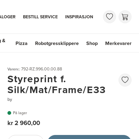
ALOGER
BESTILL SERVICE
INSPIRASJON
g &
Pizza
Robotgressklippere
Shop
Merkevarer
 & Vasker
Shop
Merkevarer
792-RZ.996.00.00.88
Varenr.:
Styreprint f.
Silk/Mat/Frame/E33
by
På lager
kr 2 960,00