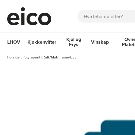
Søk
Kjøl og
Ovne
LHOV
Kjøkkenvifter
Vinskap
Frys
Plate
OM EICO
FAQ
KATALOGER
BESTILL SERVICE
INSPI
Forside
Styreprint f. Silk/Mat/Frame/E33
Kjøkkenvifter
Kjøl og Frys
Vinskap
Ovner og