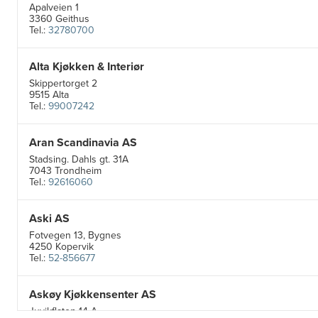
Apalveien 1
3360 Geithus
Tel.:
32780700
Alta Kjøkken & Interiør
Skippertorget 2
9515 Alta
Tel.:
99007242
Aran Scandinavia AS
Stadsing. Dahls gt. 31A
7043 Trondheim
Tel.:
92616060
Aski AS
Fotvegen 13, Bygnes
4250 Kopervik
Tel.:
52-856677
Askøy Kjøkkensenter AS
Juvikflaten 14 A