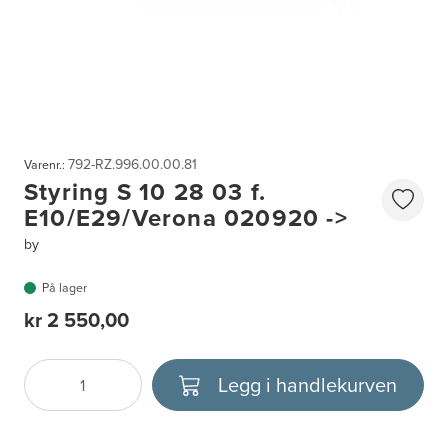
792-RZ.996.00.00.81
Varenr.:
Styring S 10 28 03 f.
E10/E29/Verona 020920 ->
by
På lager
kr 2 550,00
Legg i handlekurven
Antall
Velg enhet