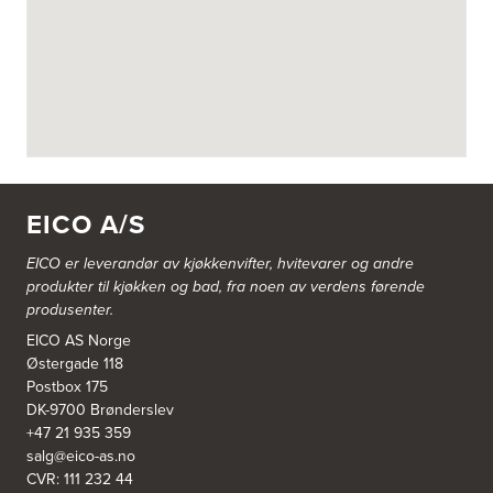
Askøy Kjøkkensenter AS
Juvikflaten 14 A
5300 Kleppestø
Tel.:
56-142450
https://jke-design.com/no/butikk/jke-askoey
Aurland Elektriske AS
Odden 10 A
5745 Aurland
EICO A/S
Tel.:
57-633463
EICO er leverandør av kjøkkenvifter, hvitevarer og andre
Bekkestua kjøkkenstudio as
produkter til kjøkken og bad, fra noen av verdens førende
Gamle Ringeriksvei 32
produsenter.
1357 Bekkestua
Tel.:
99228877
EICO AS Norge
Østergade 118
Postbox 175
Bergen Kjøkkensenter A/S
DK-9700 Brønderslev
Hellevegen 228
+47 21 935 359
5039 Bergen
salg@eico-as.no
Tel.:
55-395060
CVR: 111 232 44