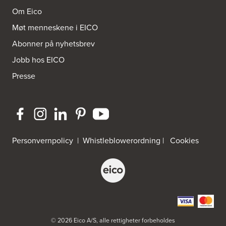
Postboks 4230 Vika
Bravida Norge AS - Fakturamottak
Om Eico
8608 Mo I Rana
Tel.:
73960500
Møt menneskene i EICO
Abonner på nyhetsbrev
Brusveen Snekkerverksted AS
Jobb hos EICO
Bergabygdvegen 35
2940 Heggenes
Presse
Tel.:
61-340006
Brødrene Aase AS
Nikkelveien 1
4313 Sandnes
Tel.:
92-440011/ 92-477223
Personvernpolicy
|
Whistleblowerordning
|
Cookies
Brødrene Dahl A/S
Postboks 6146, Etterstad
602 Oslo
Tel.:
22-725500
Bygg Innredning A/S
© 2026 Eico A/S, alle rettigheter forbeholdes
Thiisabakken 13