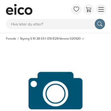
OM 
Søk
FAQ
KAT
Forside
Styring S 10 28 03 f. E10/E29/Verona 020920 ->
BES
INS