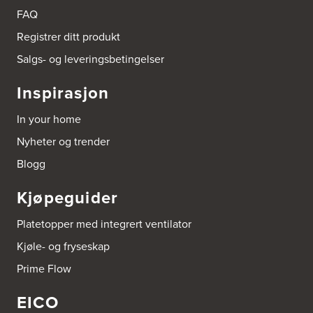
Tel.:
90878233
FAQ
Registrer ditt produkt
Boligleverandøren Karmøy AS
Postboks 213
Salgs- og leveringsbetingelser
4296 Åkrehamn
Tel.:
52846090
Inspirasjon
http://www.interiormesteren.no
In your home
Bonaparte Interiør AS
Nyheter og trender
Borgenveien 66
373 Oslo
Blogg
Tel.:
22-142214
Kjøpeguider
Borge butikk AS
Sundemoen Næringspark
Platetopper med integrert ventilator
Power Hokksund
3300 Hokksund
Kjøle- og fryseskap
Tel.:
32-700000
http://www.expert.no
Prime Flow
EICO
Bravida Trondheim