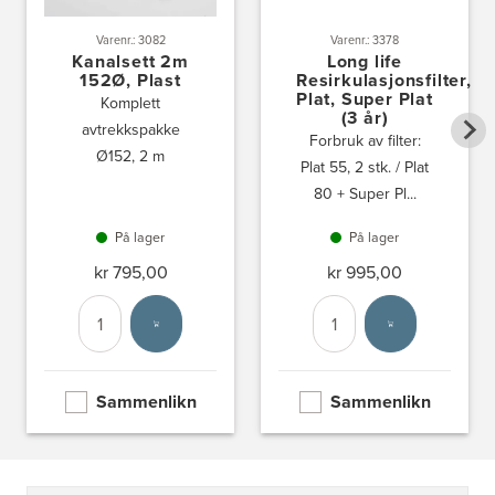
Varenr.: 3082
Varenr.: 3378
Kanalsett 2m
Long life
152Ø, Plast
Resirkulasjonsfilter,
Plat, Super Plat
Komplett
(3 år)
avtrekkspakke
Forbruk av filter:
Ø152, 2 m
Plat 55, 2 stk. / Plat
80 + Super Pl...
På lager
På lager
kr 795,00
kr 995,00
Antall
Velg enhet
Antall
Velg enhet
Sammenlikn
Sammenlikn