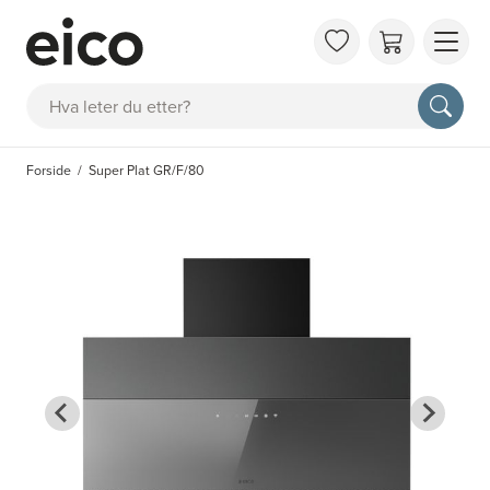
OM 
Søk
FAQ
KAT
Forside
Super Plat GR/F/80
BES
INS