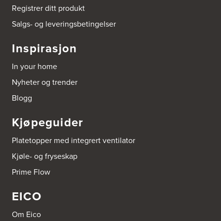
Registrer ditt produkt
Thiisabakken 13
4010 Stavanger
Salgs- og leveringsbetingelser
Tel.:
51-530085
Inspirasjon
Bygg Tysnes AS
HEgelandsvegen 542
In your home
5680 Tysnes
Tel.:
53-431544
Nyheter og trender
Blogg
Bygger'n Onstad
Abels gate 50
Kjøpeguider
1533 Moss
Tel.:
69-202050
Platetopper med integrert ventilator
Kjøle- og fryseskap
Byggmakker Askim
Trøgstadveien 13
Prime Flow
1807 Askim
Tel.:
69817600
EICO
Byggmakker CF AS
Om Eico