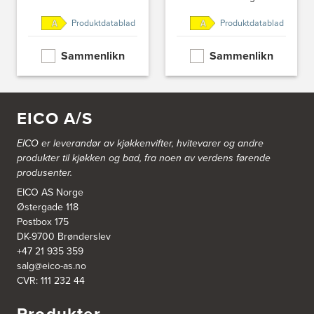
Tel.:
51609590
Produktdatablad
Produktdatablad
Bjørnådal AS
Sammenlikn
Sammenlikn
Nordahl Griegsgt 8
8624 Mo I Rana
Tel.:
+47 751 53 000
Blå Bolig AS
EICO A/S
Sentrumsvn. 4
8920 Sømna
EICO er leverandør av kjøkkenvifter, hvitevarer og andre
Tel.:
75-009700
produkter til kjøkken og bad, fra noen av verdens førende
http://www.interiormesteren.no
produsenter.
EICO AS Norge
Bodø Interiør
Østergade 118
Petter Engensvei 7
Postbox 175
Kjøkkenhuset Bodø A/S
DK-9700 Brønderslev
8071 Bodø
Tel.:
75522430
+47 21 935 359
https://www.bodointerior.no/
salg@eico-as.no
CVR: 111 232 44
Bodø Kjøkkensenter AS
Sjøgata 34-36