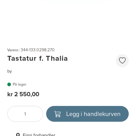
344-133.0298.270
Varenr.:
Tastatur f. Thalia
by
På lager
kr 2 550,00
Legg i handlekurven
Antall
Velg enhet
Finn forhandler