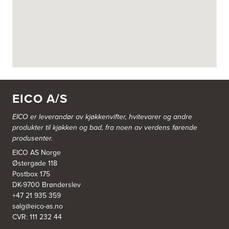
Askøy Kjøkkensenter AS
Juvikflaten 14 A
5300 Kleppestø
Tel.:
56-142450
https://jke-design.com/no/butikk/jke-askoey
Aurland Elektriske AS
Odden 10 A
5745 Aurland
EICO A/S
Tel.:
57-633463
EICO er leverandør av kjøkkenvifter, hvitevarer og andre
Bekkestua kjøkkenstudio as
produkter til kjøkken og bad, fra noen av verdens førende
Gamle Ringeriksvei 32
produsenter.
1357 Bekkestua
Tel.:
99228877
EICO AS Norge
Østergade 118
Postbox 175
Bergen Kjøkkensenter A/S
DK-9700 Brønderslev
Hellevegen 228
+47 21 935 359
5039 Bergen
salg@eico-as.no
Tel.:
55-395060
CVR: 111 232 44