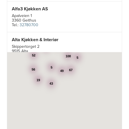
Alfa3 Kjøkken AS
Apalveien 1
3360 Geithus
Tel.:
32780700
Alta Kjøkken & Interiør
5
Skippertorget 2
24
7
9515 Alta
Tel.:
99007242
52
108
5
5
Aran Scandinavia AS
56
67
49
Stadsing. Dahls gt. 31A
19
7043 Trondheim
43
Tel.:
92616060
Aski AS
Fotvegen 13, Bygnes
4250 Kopervik
Tel.:
52-856677