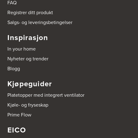
FAQ
Registrer ditt produkt
Boligleverandøren Karmøy AS
Postboks 213
Salgs- og leveringsbetingelser
4296 Åkrehamn
Tel.:
52846090
Inspirasjon
http://www.interiormesteren.no
In your home
Bonaparte Interiør AS
Nyheter og trender
Borgenveien 66
373 Oslo
Blogg
Tel.:
22-142214
Kjøpeguider
Borge butikk AS
Sundemoen Næringspark
Platetopper med integrert ventilator
Power Hokksund
3300 Hokksund
Kjøle- og fryseskap
Tel.:
32-700000
http://www.expert.no
Prime Flow
EICO
Bravida Trondheim
Postboks 4230 Vika