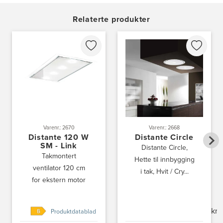
Gamle Ringeriksvei 32
1357 Bekkestua
Relaterte produkter
Tel.:
99228877
Bergen Kjøkkensenter A/S
Hellevegen 228
5039 Bergen
Tel.:
55-395060
Bjerkreim Trelast AS
Nesjane 7, Vikeså
4389 Vikeså
Tel.:
51-454050
Varenr.: 2670
Varenr.: 2668
http://www.drommekjokken.no
Distante 120 W
Distante Circle
SM - Link
Distante Circle,
Takmontert
Bjerks Trevarefabrikk AS
Hette til innbygging
ventilator 120 cm
Torkel Haabeths Vei 47
i tak, Hvit / Cry...
4325 Sandnes
for ekstern motor
Tel.:
51609590
kr 
Produktdatablad
Bjørnådal AS