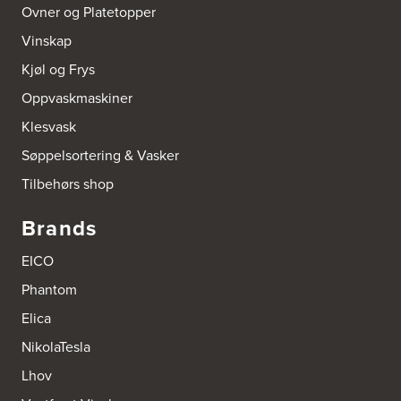
Ovner og Platetopper
Boform Kjøkken Oslo AS
Vinskap
Thomas Heftyes Gate 41
0267 Oslo
Kjøl og Frys
Tel.:
95992151
Oppvaskmaskiner
Bokhylle-Spesialisten AS
Klesvask
Industrigata 17
3414 Lierstranda
Søppelsortering & Vasker
Tel.:
90878233
Tilbehørs shop
Boligleverandøren Karmøy AS
Brands
Postboks 213
4296 Åkrehamn
EICO
Tel.:
52846090
http://www.interiormesteren.no
Phantom
Elica
Bonaparte Interiør AS
Borgenveien 66
NikolaTesla
373 Oslo
Tel.:
22-142214
Lhov