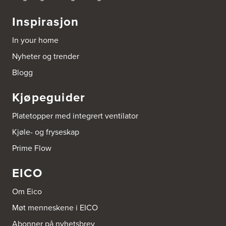
Bygg Tysnes AS
Inspirasjon
HEgelandsvegen 542
5680 Tysnes
In your home
Tel.:
53-431544
Nyheter og trender
Bygger'n Onstad
Blogg
Abels gate 50
1533 Moss
Kjøpeguider
Tel.:
69-202050
Platetopper med integrert ventilator
Byggmakker Askim
Kjøle- og fryseskap
Trøgstadveien 13
1807 Askim
Prime Flow
Tel.:
69817600
EICO
Byggmakker CF AS
Hotvedtveien 6, Tingvoll
Om Eico
Postboks 2107
3220 Sandefjord
Møt menneskene i EICO
Tel.:
33-484000
http://www.sigdal.no
Abonner på nyhetsbrev