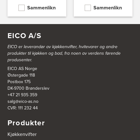
Nordahl Griegsgt 8
8624 Mo I Rana
Sammenlikn
Sammenlikn
Tel.:
+47 751 53 000
Blå Bolig AS
EICO A/S
Sentrumsvn. 4
8920 Sømna
Tel.:
75-009700
EICO er leverandør av kjøkkenvifter, hvitevarer og andre
http://www.interiormesteren.no
produkter til kjøkken og bad, fra noen av verdens førende
produsenter.
Bodø Interiør
EICO AS Norge
Petter Engensvei 7
Østergade 118
Kjøkkenhuset Bodø A/S
Postbox 175
8071 Bodø
Tel.:
75522430
DK-9700 Brønderslev
https://www.bodointerior.no/
+47 21 935 359
salg@eico-as.no
CVR: 111 232 44
Bodø Kjøkkensenter AS
Sjøgata 34-36
Produkter
Studio Sigdal Bodø
8006 Bodø
Tel.:
75-500250
Kjøkkenvifter