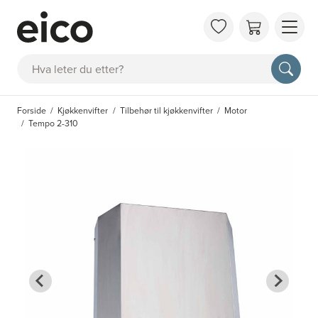
OM 
Søk
FAQ
KAT
Forside
Kjøkkenvifter
Tilbehør til kjøkkenvifter
Motor
BES
Tempo 2-310
INS