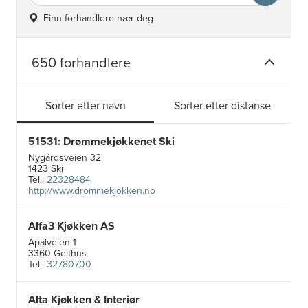
Finn forhandlere nær deg
650 forhandlere
Sorter etter navn
Sorter etter distanse
51531: Drømmekjøkkenet Ski
Nygårdsveien 32
1423 Ski
Tel.:
22328484
http://www.drommekjokken.no
Alfa3 Kjøkken AS
Apalveien 1
3360 Geithus
Tel.:
32780700
Alta Kjøkken & Interiør