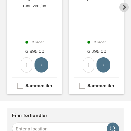
rund versjon
På lager
På lager
kr 895,00
kr 295,00
Antall
Velg enhet
Antall
Velg enhet
Sammenlikn
Sammenlikn
Finn forhandler