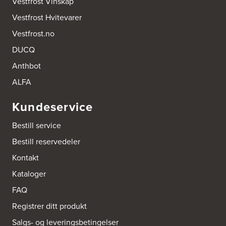
Vestfrost Vinskap
Bygg Innredning A/S
Vestfrost Hvitevarer
Thiisabakken 13
4010 Stavanger
Vestfrost.no
Tel.:
51-530085
DUCQ
Anthbot
Bygg Tysnes AS
HEgelandsvegen 542
ALFA
5680 Tysnes
Tel.:
53-431544
Kundeservice
Bygger'n Onstad
Bestill service
Abels gate 50
1533 Moss
Bestill reservedeler
Tel.:
69-202050
Kontakt
Kataloger
Byggmakker Askim
Trøgstadveien 13
FAQ
1807 Askim
Tel.:
69817600
Registrer ditt produkt
Salgs- og leveringsbetingelser