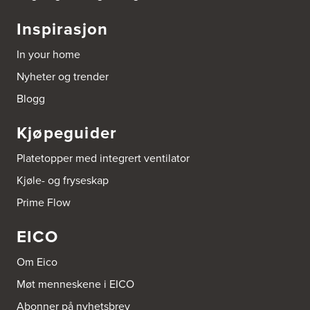
Byggmakker CF AS
Hotvedtveien 6, Tingvoll
Inspirasjon
Postboks 2107
3220 Sandefjord
Tel.:
33-484000
In your home
http://www.sigdal.no
Nyheter og trender
Blogg
Byggmakker Eiker
Prestebråtan 11
3300 Hokksund
Kjøpeguider
Tel.:
32-252573
Platetopper med integrert ventilator
Byggmakker Gipling Mo i Rana
Kjøle- og fryseskap
Verkstedveien 13
8601 Mo I Rana
Prime Flow
EICO
Byggmakker Lillehammer
Landbruksveien 1
Om Eico
2619 Lillehammer
Tel.:
61257000
Møt menneskene i EICO
Abonner på nyhetsbrev
Byggmakker Per Strand TromsøAS