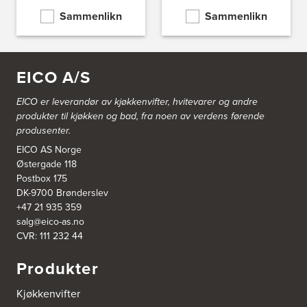
Sentrumsvn. 4
Sammenlikn
Sammenlikn
8920 Sømna
Tel.:
75-009700
http://www.interiormesteren.no
EICO A/S
Bodø Interiør
Petter Engensvei 7
Kjøkkenhuset Bodø A/S
EICO er leverandør av kjøkkenvifter, hvitevarer og andre
8071 Bodø
produkter til kjøkken og bad, fra noen av verdens førende
Tel.:
75522430
produsenter.
https://www.bodointerior.no/
EICO AS Norge
Østergade 118
Bodø Kjøkkensenter AS
Postbox 175
Sjøgata 34-36
DK-9700 Brønderslev
Studio Sigdal Bodø
8006 Bodø
+47 21 935 359
Tel.:
75-500250
salg@eico-as.no
CVR: 111 232 44
Boform Kjøkken Oslo AS
Produkter
Thomas Heftyes Gate 41
0267 Oslo
Tel.:
95992151
Kjøkkenvifter