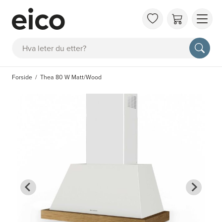
OM 
Søk
FAQ
KAT
Forside
Thea 80 W Matt/Wood
BES
INS