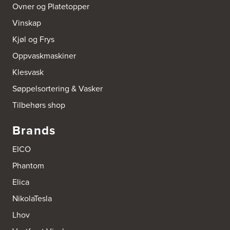
Ovner og Platetopper
Bokhylle-Spesialisten AS
Vinskap
Industrigata 17
3414 Lierstranda
Kjøl og Frys
Tel.:
90878233
Oppvaskmaskiner
Boligleverandøren Karmøy AS
Klesvask
Postboks 213
Søppelsortering & Vasker
4296 Åkrehamn
Tel.:
52846090
Tilbehørs shop
http://www.interiormesteren.no
Brands
Bonaparte Interiør AS
Borgenveien 66
EICO
373 Oslo
Tel.:
22-142214
Phantom
Elica
Brusveen Snekkerverksted AS
NikolaTesla
Bergabygdvegen 35
2940 Heggenes
Lhov
Tel.:
61-340006