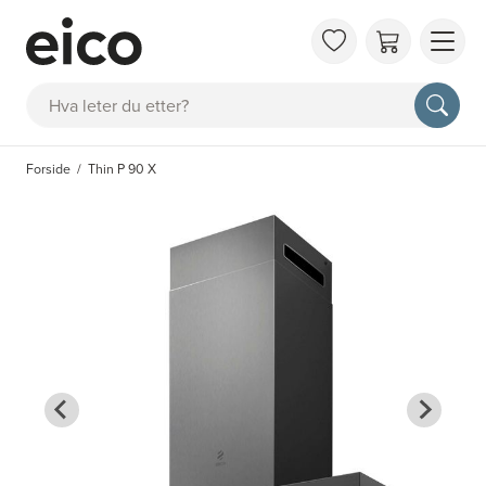
OM 
Søk
FAQ
KAT
Forside
Thin P 90 X
BES
INS