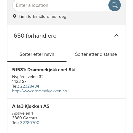
Finn forhandlere nær deg
650 forhandlere
Sorter etter navn
Sorter etter distanse
51531: Drømmekjøkkenet Ski
Nygårdsveien 32
1423 Ski
Tel.:
22328484
http://www.drommekjokken.no
Alfa3 Kjøkken AS
Apalveien 1
3360 Geithus
Tel.:
32780700