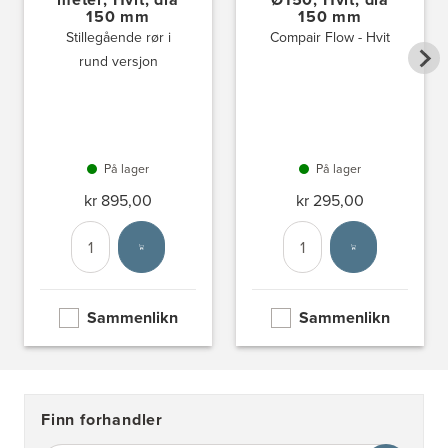
150 mm
150 mm
Stillegående rør i
Compair Flow - Hvit
rund versjon
På lager
På lager
kr 895,00
kr 295,00
Antall
Velg enhet
Antall
Velg enhet
Sammenlikn
Sammenlikn
Finn forhandler