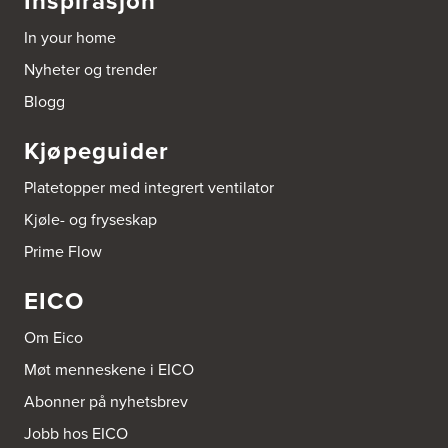
Inspirasjon
In your home
Borge butikk AS
Nyheter og trender
Sundemoen Næringspark
Power Hokksund
Blogg
3300 Hokksund
Tel.:
32-700000
http://www.expert.no
Kjøpeguider
Platetopper med integrert ventilator
Brusveen Snekkerverksted AS
Bergabygdvegen 35
Kjøle- og fryseskap
2940 Heggenes
Tel.:
61-340006
Prime Flow
EICO
Brødrene Aase AS
Nikkelveien 1
4313 Sandnes
Om Eico
Tel.:
92-440011/ 92-477223
Møt menneskene i EICO
Abonner på nyhetsbrev
Bygg Innredning A/S
Thiisabakken 13
Jobb hos EICO
4010 Stavanger