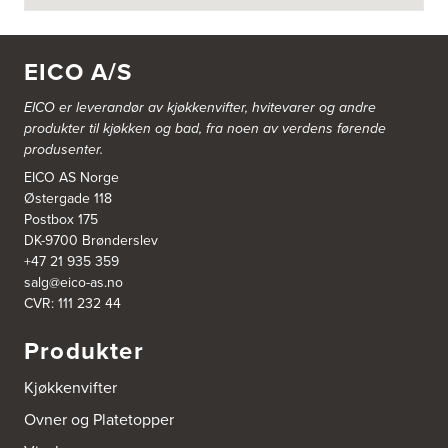
Bekkestua kjøkkenstudio as
Gamle Ringeriksvei 32
1357 Bekkestua
EICO A/S
Tel.:
99228877
EICO er leverandør av kjøkkenvifter, hvitevarer og andre
Bergen Kjøkkensenter A/S
produkter til kjøkken og bad, fra noen av verdens førende
Hellevegen 228
produsenter.
5039 Bergen
Tel.:
55-395060
EICO AS Norge
Østergade 118
Postbox 175
Bjerkreim Trelast AS
DK-9700 Brønderslev
Nesjane 7, Vikeså
+47 21 935 359
4389 Vikeså
salg@eico-as.no
Tel.:
51-454050
http://www.drommekjokken.no
CVR: 111 232 44
Produkter
Bjerks Trevarefabrikk AS
Torkel Haabeths Vei 47
Kjøkkenvifter
4325 Sandnes
Tel.:
51609590
Ovner og Platetopper