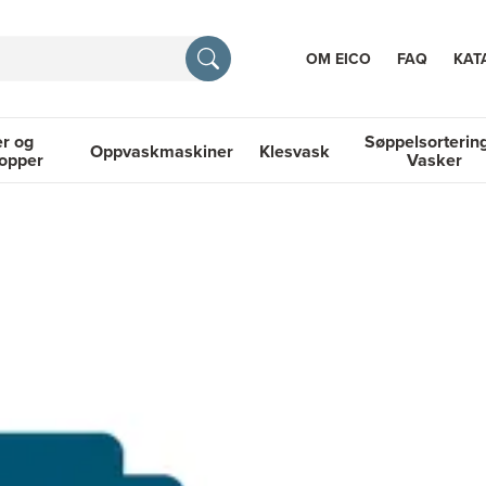
OM EICO
FAQ
KAT
r og
Søppelsorterin
Oppvaskmaskiner
Klesvask
topper
Vasker
RASJON
 Platetopper
Oppvaskmaskiner
Klesvask
Søppelsortering