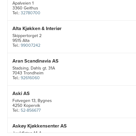
Apalveien 1
3360 Geithus
Tel.:
32780700
Alta Kjøkken & Interiør
Skippertorget 2
9515 Alta
Tel.:
99007242
Aran Scandinavia AS
Stadsing. Dahls gt. 31A
7043 Trondheim
Tel.:
92616060
Aski AS
Fotvegen 13, Bygnes
4250 Kopervik
Tel.:
52-856677
Askøy Kjøkkensenter AS
Juvikflaten 14 A