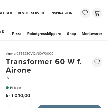
ALOGER
BESTILL SERVICE
INSPIRASJON
g &
Pizza
Robotgressklippere
Shop
Merkevarer
 & Vasker
Shop
Merkevarer
CETE230V12V60W0000
Varenr.:
Transformer 60 W f.
Airone
by
På lager
kr 1 040,00