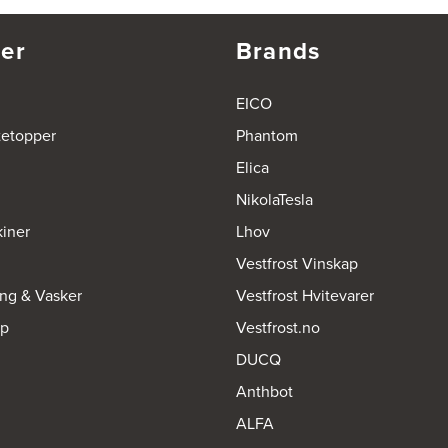
er
Brands
EICO
tetopper
Phantom
Elica
NikolaTesla
iner
Lhov
Vestfrost Vinskap
ing & Vasker
Vestfrost Hvitevarer
op
Vestfrost.no
DUCQ
Anthbot
ALFA