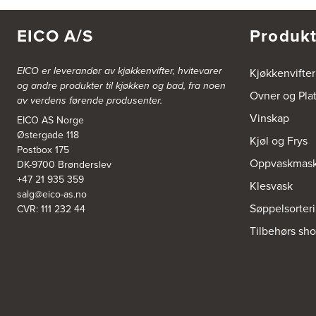
5300 Kleppestø
Tel.:
56-142450
https://jke-design.com/no/butikk/jke-askoey
EICO A/S
Produkt
Aurland Elektriske AS
EICO er leverandør av kjøkkenvifter, hvitevarer
Kjøkkenvifter
Odden 10 A
og andre produkter til kjøkken og bad, fra noen
5745 Aurland
Ovner og Pla
av verdens førende produsenter.
Tel.:
57-633463
Vinskap
EICO AS Norge
Østergade 118
Bekkestua kjøkkenstudio as
Kjøl og Frys
Postbox 175
Gamle Ringeriksvei 32
Oppvaskmask
DK-9700 Brønderslev
1357 Bekkestua
Tel.:
99228877
+47 21 935 359
Klesvask
salg@eico-as.no
Søppelsorter
CVR: 111 232 44
Bergen Kjøkkensenter A/S
Tilbehørs sh
Hellevegen 228
5039 Bergen
Tel.:
55-395060
Bjerkreim Trelast AS
Nesjane 7, Vikeså