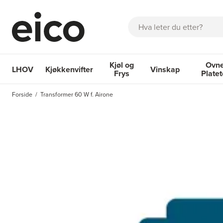
Søk
Kjøl og
Ovne
LHOV
Kjøkkenvifter
Vinskap
Frys
Plate
OM EICO
FAQ
KATALOGER
BESTILL SERVICE
INSPI
Forside
Transformer 60 W f. Airone
Kjøkkenvifter
Kjøl og Frys
Vinskap
Ovner og