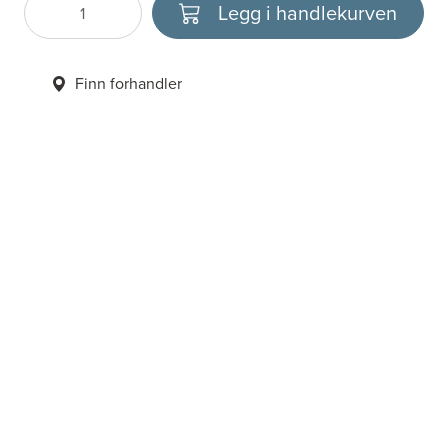
Legg i handlekurven
Antall
Velg enhet
Finn forhandler