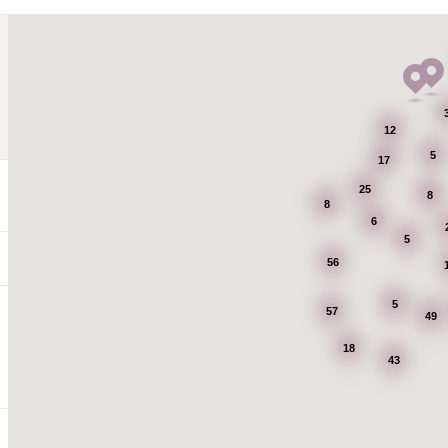
12
5
17
25
8
8
6
5
56
5
57
49
18
43