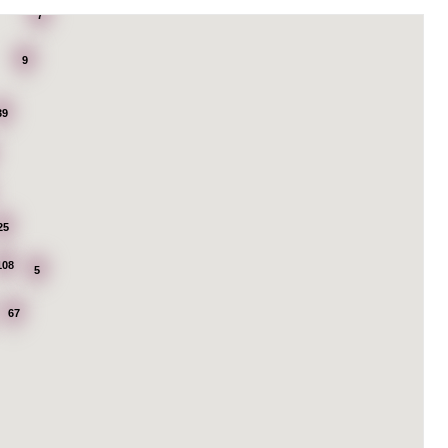
7
9
39
25
108
5
67