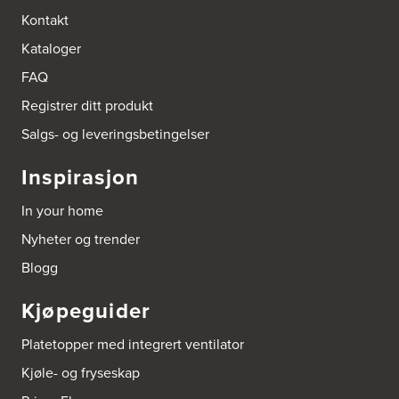
Bokhylle-Spesialisten AS
Kontakt
Industrigata 17
Kataloger
3414 Lierstranda
Tel.:
90878233
FAQ
Registrer ditt produkt
Boligleverandøren Karmøy AS
Postboks 213
Salgs- og leveringsbetingelser
4296 Åkrehamn
Tel.:
52846090
Inspirasjon
http://www.interiormesteren.no
In your home
Bonaparte Interiør AS
Nyheter og trender
Borgenveien 66
373 Oslo
Blogg
Tel.:
22-142214
Kjøpeguider
Borge butikk AS
Sundemoen Næringspark
Platetopper med integrert ventilator
Power Hokksund
3300 Hokksund
Kjøle- og fryseskap
Tel.:
32-700000
http://www.expert.no