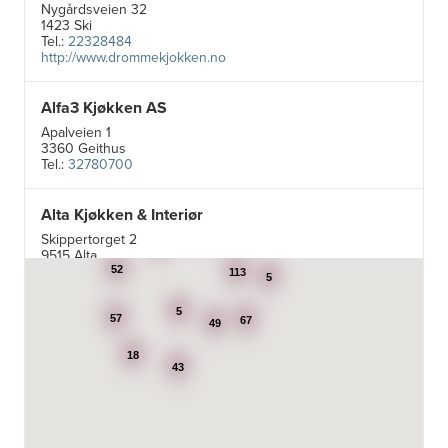
Nygårdsveien 32
1423 Ski
Tel.:
22328484
http://www.drommekjokken.no
Alfa3 Kjøkken AS
Apalveien 1
3360 Geithus
Tel.:
32780700
Alta Kjøkken & Interiør
5
19
Skippertorget 2
7
9515 Alta
Tel.:
99007242
52
113
5
5
Aran Scandinavia AS
57
67
49
Stadsing. Dahls gt. 31A
18
7043 Trondheim
43
Tel.:
92616060
Aski AS