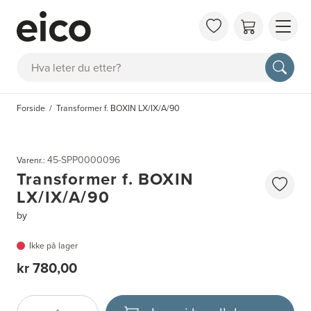
OM 
Søk
FAQ
KAT
Forside
Transformer f. BOXIN LX/IX/A/90
BES
INS
45-SPP0000096
Varenr.:
Transformer f. BOXIN
LX/IX/A/90
by
Ikke på lager
kr 780,00