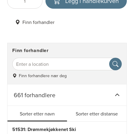
Legg i handlekurven
Antall
Velg enhet
Finn forhandler
Finn forhandler
Finn forhandlere nær deg
661 forhandlere
Sorter etter navn
Sorter etter distanse
51531: Drømmekjøkkenet Ski