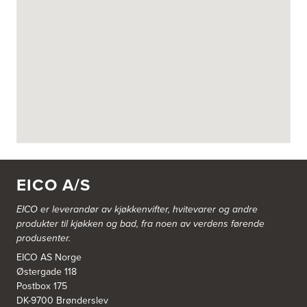
Fotvegen 13, Bygnes
4250 Kopervik
Tel.:
52-856677
Askøy Kjøkkensenter AS
Juvikflaten 14 A
5300 Kleppestø
Tel.:
56-142450
https://jke-design.com/no/butikk/jke-askoey
Aurland Elektriske AS
Odden 10 A
5745 Aurland
EICO A/S
Tel.:
57-633463
EICO er leverandør av kjøkkenvifter, hvitevarer og andre
Bekkestua kjøkkenstudio as
produkter til kjøkken og bad, fra noen av verdens førende
Gamle Ringeriksvei 32
produsenter.
1357 Bekkestua
Tel.:
99228877
EICO AS Norge
Østergade 118
Postbox 175
Bergen Kjøkkensenter A/S
DK-9700 Brønderslev