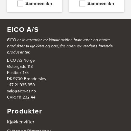
8624 Mo I Rana
Sammenlikn
Sammenlikn
Tel.:
+47 751 53 000
Blå Bolig AS
EICO A/S
Sentrumsvn. 4
8920 Sømna
Tel.:
75-009700
EICO er leverandør av kjøkkenvifter, hvitevarer og andre
http://www.interiormesteren.no
produkter til kjøkken og bad, fra noen av verdens førende
produsenter.
Bodø Interiør
EICO AS Norge
Petter Engensvei 7
Østergade 118
Kjøkkenhuset Bodø A/S
Postbox 175
8071 Bodø
Tel.:
75522430
DK-9700 Brønderslev
https://www.bodointerior.no/
+47 21 935 359
salg@eico-as.no
CVR: 111 232 44
Bodø Kjøkkensenter AS
Sjøgata 34-36
Produkter
Studio Sigdal Bodø
8006 Bodø
Tel.:
75-500250
Kjøkkenvifter