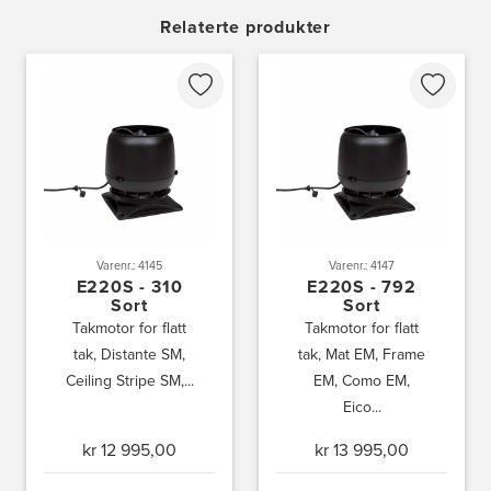
1357 Bekkestua
Relaterte produkter
Tel.:
99228877
Bergen Kjøkkensenter A/S
Hellevegen 228
5039 Bergen
Tel.:
55-395060
Bjerkreim Trelast AS
Nesjane 7, Vikeså
4389 Vikeså
Tel.:
51-454050
Varenr.: 4145
Varenr.: 4147
http://www.drommekjokken.no
E220S - 310
E220S - 792
Sort
Sort
Takmotor for flatt
Takmotor for flatt
Bjerks Trevarefabrikk AS
tak, Distante SM,
tak, Mat EM, Frame
Torkel Haabeths Vei 47
4325 Sandnes
Ceiling Stripe SM,...
EM, Como EM,
Tel.:
51609590
Eico...
kr 12 995,00
kr 13 995,00
Bjørnådal AS
Nordahl Griegsgt 8