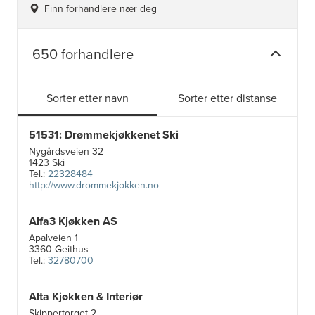
Finn forhandlere nær deg
650 forhandlere
Sorter etter navn
Sorter etter distanse
51531: Drømmekjøkkenet Ski
Nygårdsveien 32
1423 Ski
Tel.:
22328484
http://www.drommekjokken.no
Alfa3 Kjøkken AS
Apalveien 1
3360 Geithus
Tel.:
32780700
Alta Kjøkken & Interiør
5
Skippertorget 2
19