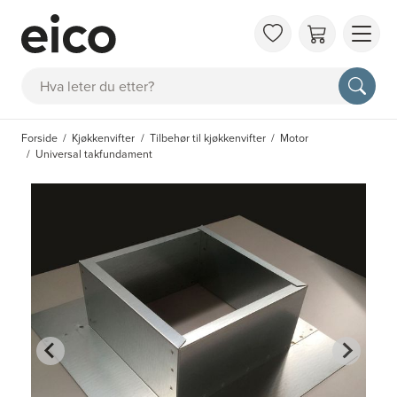
OM 
Søk
FAQ
KAT
Forside
Kjøkkenvifter
Tilbehør til kjøkkenvifter
Motor
BES
Universal takfundament
INS