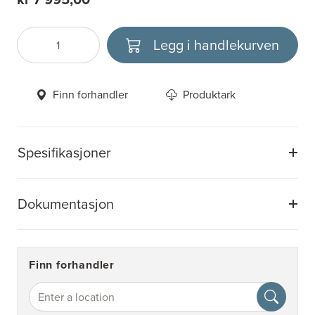
Legg i handlekurven
Antall
Velg enhet
Finn forhandler
Produktark
Spesifikasjoner
Dokumentasjon
Finn forhandler