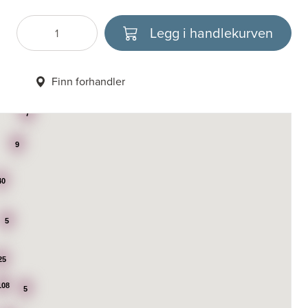
Legg i handlekurven
Antall
Velg enhet
Finn forhandler
7
9
40
5
25
108
5