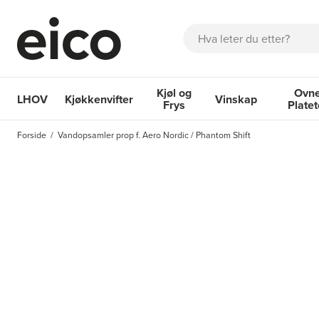
Søk
Kjøl og
Ovne
LHOV
Kjøkkenvifter
Vinskap
Frys
Plate
OM EICO
FAQ
KATALOGER
BESTILL SERVICE
INSPI
Forside
Vandopsamler prop f. Aero Nordic / Phantom Shift
Kjøkkenvifter
Kjøl og Frys
Vinskap
Ovner og