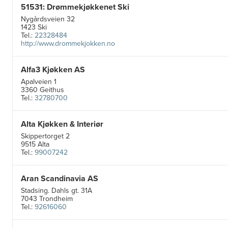
51531: Drømmekjøkkenet Ski
Nygårdsveien 32
1423 Ski
Tel.:
22328484
http://www.drommekjokken.no
Alfa3 Kjøkken AS
Apalveien 1
3360 Geithus
Tel.:
32780700
Alta Kjøkken & Interiør
Skippertorget 2
9515 Alta
Tel.:
99007242
Aran Scandinavia AS
Stadsing. Dahls gt. 31A
7043 Trondheim
Tel.:
92616060