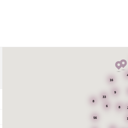
16
9
33
8
6
8
56