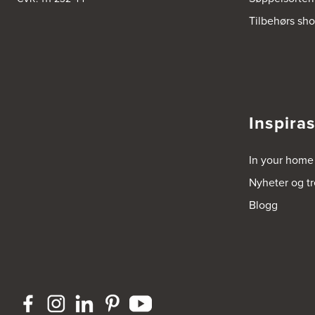
Bergen Kjøkkensenter A/S
Tilbehørs sh
Hellevegen 228
5039 Bergen
Tel.:
55-395060
Bjerkreim Trelast AS
Nesjane 7, Vikeså
4389 Vikeså
Inspira
Tel.:
51-454050
http://www.drommekjokken.no
In your home
Bjerks Trevarefabrikk AS
Nyheter og t
Torkel Haabeths Vei 47
4325 Sandnes
Blogg
Tel.:
51609590
Bjørnådal AS
Nordahl Griegsgt 8
8624 Mo I Rana
Tel.:
+47 751 53 000