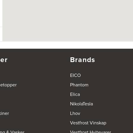
er
Brands
EICO
tetopper
Phantom
Elica
NikolaTesla
iner
Lhov
Vestfrost Vinskap
ing & Vasker
Vestfrost Hvitevarer