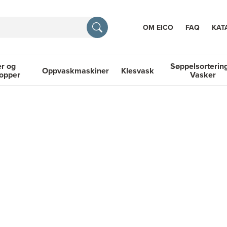
OM EICO
FAQ
KAT
r og
Søppelsorterin
Oppvaskmaskiner
Klesvask
topper
Vasker
RASJON
 Platetopper
Oppvaskmaskiner
Klesvask
Søppelsortering