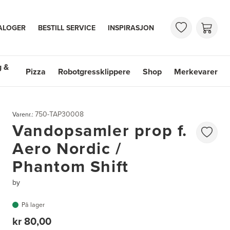
ALOGER
BESTILL SERVICE
INSPIRASJON
g &
Pizza
Robotgressklippere
Shop
Merkevarer
 & Vasker
Shop
Merkevarer
750-TAP30008
Varenr.:
Vandopsamler prop f.
Aero Nordic /
Phantom Shift
by
På lager
kr 80,00