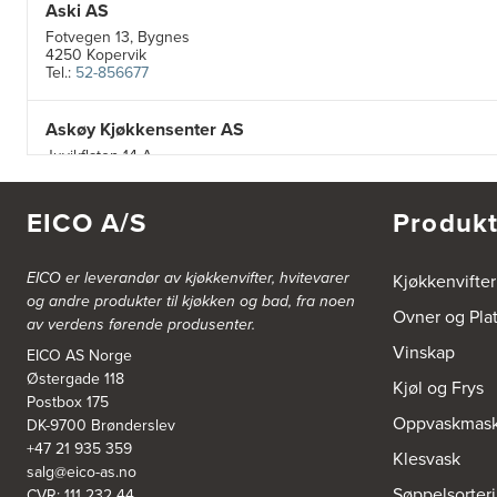
Aski AS
Fotvegen 13, Bygnes
4250 Kopervik
Tel.:
52-856677
Askøy Kjøkkensenter AS
Juvikflaten 14 A
5300 Kleppestø
Tel.:
56-142450
https://jke-design.com/no/butikk/jke-askoey
EICO A/S
Produkt
Aurland Elektriske AS
EICO er leverandør av kjøkkenvifter, hvitevarer
Kjøkkenvifter
Odden 10 A
og andre produkter til kjøkken og bad, fra noen
5745 Aurland
Ovner og Pla
av verdens førende produsenter.
Tel.:
57-633463
Vinskap
EICO AS Norge
Østergade 118
Bekkestua kjøkkenstudio as
Kjøl og Frys
Postbox 175
Gamle Ringeriksvei 32
Oppvaskmask
DK-9700 Brønderslev
1357 Bekkestua
Tel.:
99228877
+47 21 935 359
Klesvask
salg@eico-as.no
Søppelsorter
CVR: 111 232 44