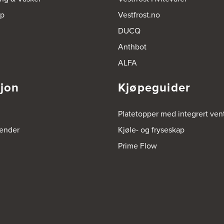
op
Vestfrost.no
DUCQ
Anthbot
ALFA
sjon
Kjøpeguider
Platetopper med integrert vent
render
Kjøle- og fryseskap
Prime Flow