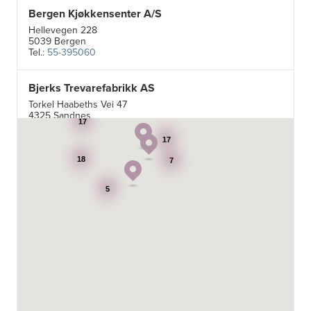
Bergen Kjøkkensenter A/S
Hellevegen 228
5039 Bergen
Tel.:
55-395060
Bjerks Trevarefabrikk AS
Torkel Haabeths Vei 47
4325 Sandnes
17
Tel.:
51609590
17
Borge butikk AS
18
7
Sundemoen Næringspark
Power Hokksund
5
3300 Hokksund
Tel.:
32-700000
http://www.expert.no
Byporten Elektromarked
Terminalveien 5
Power Mo i Rana
8626 Mo i Rana
Tel.:
81548100