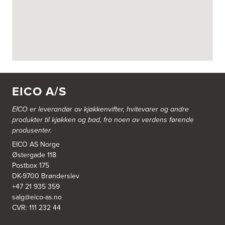
http://www.expert.no
Designa Fåvang
Ysterivegen 2
c/o TSM Drift A/S
2634 Fåvang
Tel.:
95400538
http://www.designa.no
EICO A/S
Designa Kjøkken Bergen AS
EICO er leverandør av kjøkkenvifter, hvitevarer og andre
Nordåsdalen 25
produkter til kjøkken og bad, fra noen av verdens førende
5235 Rådal
Tel.:
93451469
produsenter.
http://www.designa.no
EICO AS Norge
Østergade 118
Drømmekjøkkenet Bergen
Postbox 175
Møllendalsveien 1
DK-9700 Brønderslev
5009 Bergen
+47 21 935 359
Tel.:
55-208480
salg@eico-as.no
http://www.drommekjokken.no
CVR: 111 232 44