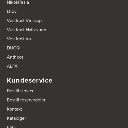
NikolaTesla
http://www.expert.no
Lhov
Elon Drøbak
Vestfrost Vinskap
Holtervegen 4G
Elon Drift AS avd/Drøbak
Vestfrost Hvitevarer
1448 Drøbak
Tel.:
67481876
Vestfrost.no
DUCQ
Elon Eidsvoll
Anthbot
Myhrersvingen 12
Eidsvoll Elektro og Kjøkken AS
ALFA
2080 Eidsvoll
Tel.:
94054890
Kundeservice
Elon Nesttun
Bestill service
Østre Nesttunvegen 16
5221 Nesttun
Bestill reservedeler
Tel.:
+47 406 02 600
Kontakt
Kataloger
Etne Elektrosenter AS
Etnesjøen
FAQ