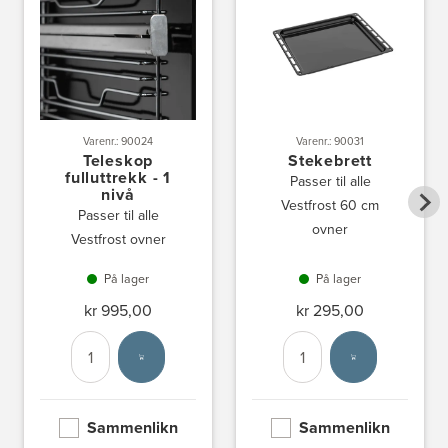
Varenr.: 90024
Varenr.: 90031
Teleskop
Stekebrett
fulluttrekk - 1
Passer til alle
nivå
Vestfrost 60 cm
Passer til alle
ovner
Vestfrost ovner
På lager
På lager
kr 995,00
kr 295,00
Antall
Velg enhet
Antall
Velg enhet
Sammenlikn
Sammenlikn