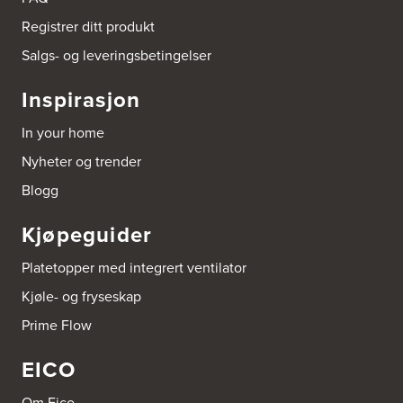
Power Etne
5590 Etne
Registrer ditt produkt
Tel.:
53-756095
http://www.expert.no
Salgs- og leveringsbetingelser
Inspirasjon
Fiskebeck Håndverk AS
Hans Væggersvei 18
9900 Kirkenes
In your home
Tel.:
90-162112
Nyheter og trender
Blogg
Grande Fabrikker AS
Skjelbostad
6315 Innfjorden
Kjøpeguider
Tel.:
90794254
Platetopper med integrert ventilator
Gunnestad Trevare AS
Kjøle- og fryseskap
Stasjonsveien 1
3185 Skoppum-Horten
Prime Flow
Tel.:
33-070885/ 33-070841
EICO
HTH GDS AS
Om Eico