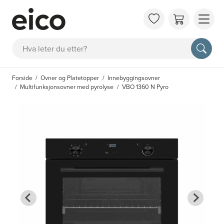
OM 
Søk
FAQ
KAT
Forside
Ovner og Platetopper
Innebyggingsovner
BES
Multifunksjonsovner med pyrolyse
VBO 1360 N Pyro
INS