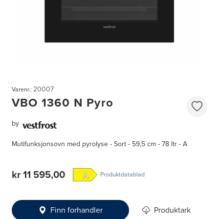
20007
Varenr.:
VBO 1360 N Pyro
by
Mutifunksjonsovn med pyrolyse - Sort - 59,5 cm - 78 ltr - A
kr 11 595,00
Produktdatablad
Finn forhandler
Produktark