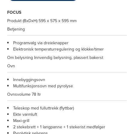
FOCUS
Produkt (BxDxH)
595 x 575 x 595 mm
Betjening
Programvalg via dreieknapper
Elektronisk temperaturregulering og klokke/timer
Om belysning
Innvendig belysning, plassert bakerst
Ovn
Innebyggingsovn
Multifunksjonsovn med pyrolyse
Ovnsvolume
78 ltr
Teleskop med fulluttrekk (flyttbar)
Ekte varmluft
Maxi-grill
2 stekebrett + 1 langpanne + 1 stekerist medfølger
Pyrolytisk selvrens