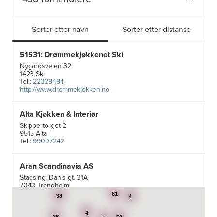
Sorter etter navn
Sorter etter distanse
51531: Drømmekjøkkenet Ski
Nygårdsveien 32
1423 Ski
Tel.:
22328484
http://www.drommekjokken.no
Alta Kjøkken & Interiør
Skippertorget 2
9515 Alta
Tel.:
99007242
Aran Scandinavia AS
4
Stadsing. Dahls gt. 31A
11
7043 Trondheim
Tel.:
92616060
81
38
4
4
28