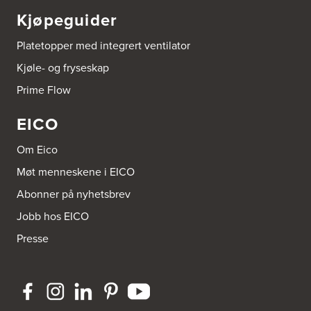
Tel.:
69817600
Kjøpeguider
Platetopper med integrert ventilator
Byggmakker CF AS
Hotvedtveien 6, Tingvoll
Kjøle- og fryseskap
Postboks 2107
3220 Sandefjord
Prime Flow
Tel.:
33-484000
http://www.sigdal.no
EICO
Byggmakker Eiker
Om Eico
Prestebråtan 11
3300 Hokksund
Møt menneskene i EICO
Tel.:
32-252573
Abonner på nyhetsbrev
Jobb hos EICO
Byggmakker Fredrikstad Østsiden
Borgarveien 13
Presse
1633 Gamle Fredrikstad
Tel.:
91-650888
Byggmakker Gipling Mo i Rana
Verkstedveien 13