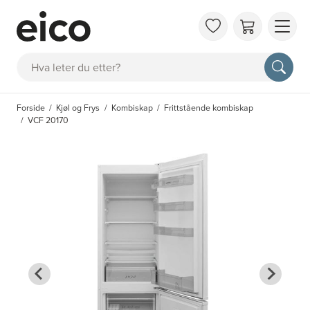
OM 
Søk
FAQ
KAT
Forside
Kjøl og Frys
Kombiskap
Frittstående kombiskap
BES
VCF 20170
INS