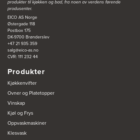
produkter til kjøkken og bad, fra noen av verdens førende
Nordahl Griegsgt 8
produsenter.
8624 Mo I Rana
Tel.:
+47 751 53 000
EICO AS Norge
Østergade 118
Postbox 175
Blå Bolig AS
DK-9700 Brønderslev
Sentrumsvn. 4
+47 21 935 359
8920 Sømna
salg@eico-as.no
Tel.:
75-009700
http://www.interiormesteren.no
CVR: 111 232 44
Produkter
Bodø Interiør
Petter Engensvei 7
Kjøkkenvifter
Kjøkkenhuset Bodø A/S
8071 Bodø
Ovner og Platetopper
Tel.:
75522430
https://www.bodointerior.no/
Vinskap
Kjøl og Frys
Bodø Kjøkkensenter AS
Sjøgata 34-36
Oppvaskmaskiner
Studio Sigdal Bodø
8006 Bodø
Klesvask
Tel.:
75-500250