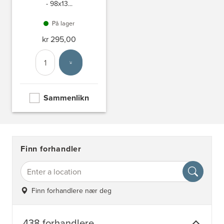
- 98x13...
På lager
kr 295,00
Antall
Velg enhet
Sammenlikn
Finn forhandler
Finn forhandlere nær deg
438 forhandlere