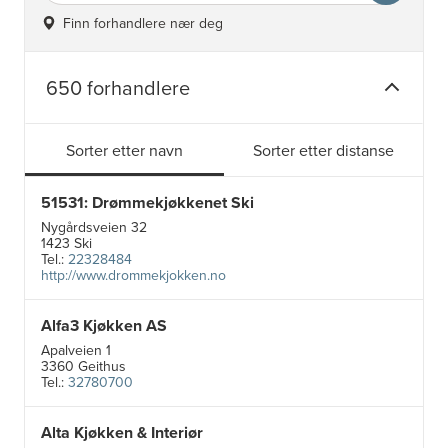
Finn forhandlere nær deg
650 forhandlere
Sorter etter navn
Sorter etter distanse
51531: Drømmekjøkkenet Ski
Nygårdsveien 32
1423 Ski
Tel.:
22328484
http://www.drommekjokken.no
Alfa3 Kjøkken AS
Apalveien 1
3360 Geithus
Tel.:
32780700
Alta Kjøkken & Interiør