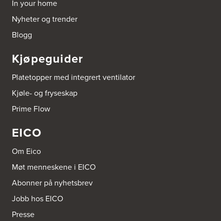
In your home
Borge butikk AS
Nyheter og trender
Sundemoen Næringspark
Power Hokksund
Blogg
3300 Hokksund
Tel.:
32-700000
http://www.expert.no
Kjøpeguider
Brusveen Snekkerverksted AS
Platetopper med integrert ventilator
Bergabygdvegen 35
Kjøle- og fryseskap
2940 Heggenes
Tel.:
61-340006
Prime Flow
EICO
Brødrene Aase AS
Nikkelveien 1
4313 Sandnes
Om Eico
Tel.:
92-440011/ 92-477223
Møt menneskene i EICO
Bygg Innredning A/S
Abonner på nyhetsbrev
Thiisabakken 13
Jobb hos EICO
4010 Stavanger
Tel.:
51-530085
Presse