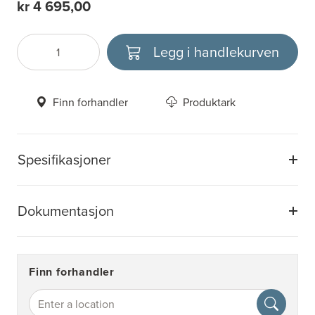
kr 4 695,00
Legg i handlekurven
Antall
Velg enhet
Finn forhandler
Produktark
Spesifikasjoner
Dokumentasjon
Finn forhandler