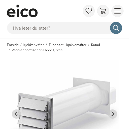
OM 
Søk
FAQ
KAT
Forside
Kjøkkenvifter
Tilbehør til kjøkkenvifter
Kanal
BES
Veggjennomføring 90x220, Steel
INS