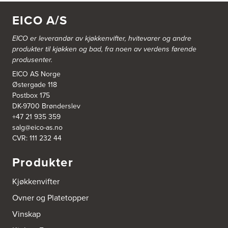
Gamle Ringeriksvei 32
1357 Bekkestua
EICO A/S
Tel.:
99228877
EICO er leverandør av kjøkkenvifter, hvitevarer og andre
Bergen Kjøkkensenter A/S
produkter til kjøkken og bad, fra noen av verdens førende
Hellevegen 228
produsenter.
5039 Bergen
Tel.:
55-395060
EICO AS Norge
Østergade 118
Postbox 175
Bjerkreim Trelast AS
DK-9700 Brønderslev
Nesjane 7, Vikeså
+47 21 935 359
4389 Vikeså
salg@eico-as.no
Tel.:
51-454050
http://www.drommekjokken.no
CVR: 111 232 44
Produkter
Bjerks Trevarefabrikk AS
Torkel Haabeths Vei 47
Kjøkkenvifter
4325 Sandnes
Tel.:
51609590
Ovner og Platetopper
Vinskap
Bjørnådal AS