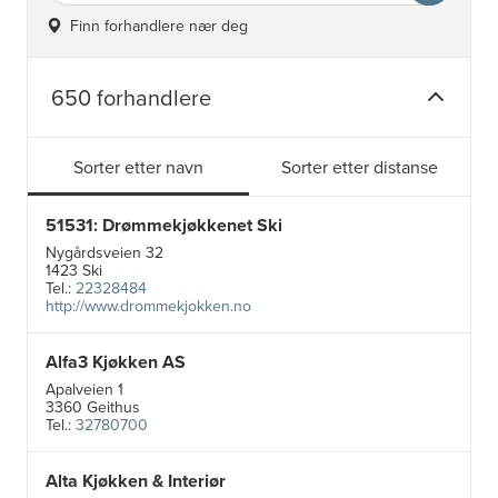
Finn forhandlere nær deg
650 forhandlere
Sorter etter navn
Sorter etter distanse
51531: Drømmekjøkkenet Ski
Nygårdsveien 32
1423 Ski
Tel.:
22328484
http://www.drommekjokken.no
Alfa3 Kjøkken AS
Apalveien 1
3360 Geithus
Tel.:
32780700
Alta Kjøkken & Interiør