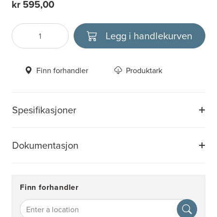
kr 595,00
Legg i handlekurven
Antall
Velg enhet
Finn forhandler
Produktark
Spesifikasjoner
Dokumentasjon
Finn forhandler