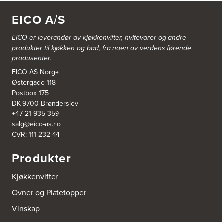
Gamle Ringeriksvei 32
1357 Bekkestua
EICO A/S
Tel.:
99228877
EICO er leverandør av kjøkkenvifter, hvitevarer og andre
Bergen Kjøkkensenter A/S
produkter til kjøkken og bad, fra noen av verdens førende
Hellevegen 228
produsenter.
5039 Bergen
Tel.:
55-395060
EICO AS Norge
Østergade 118
Postbox 175
Bjerkreim Trelast AS
DK-9700 Brønderslev
Nesjane 7, Vikeså
+47 21 935 359
4389 Vikeså
salg@eico-as.no
Tel.:
51-454050
http://www.drommekjokken.no
CVR: 111 232 44
Produkter
Bjerks Trevarefabrikk AS
Torkel Haabeths Vei 47
Kjøkkenvifter
4325 Sandnes
Tel.:
51609590
Ovner og Platetopper
Vinskap
Bjørnådal AS