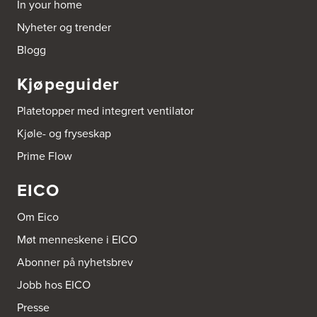
In your home
Borge butikk AS
Nyheter og trender
Sundemoen Næringspark
Power Hokksund
Blogg
3300 Hokksund
Tel.:
32-700000
http://www.expert.no
Kjøpeguider
Brusveen Snekkerverksted AS
Platetopper med integrert ventilator
Bergabygdvegen 35
Kjøle- og fryseskap
2940 Heggenes
Tel.:
61-340006
Prime Flow
EICO
Brødrene Aase AS
Nikkelveien 1
4313 Sandnes
Om Eico
Tel.:
92-440011/ 92-477223
Møt menneskene i EICO
Bygg Innredning A/S
Abonner på nyhetsbrev
Thiisabakken 13
Jobb hos EICO
4010 Stavanger
Tel.:
51-530085
Presse