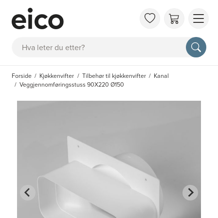
OM 
Søk
FAQ
KAT
Forside
Kjøkkenvifter
Tilbehør til kjøkkenvifter
Kanal
BES
Veggjennomføringsstuss 90X220 Ø150
INS