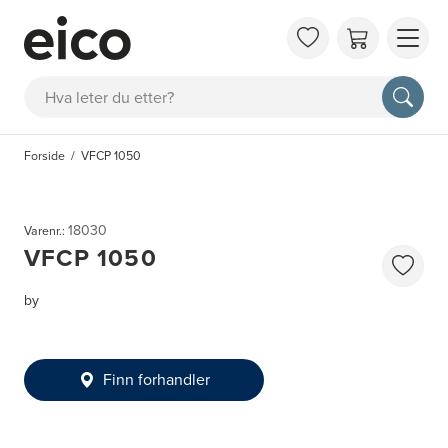
OM 
Søk
FAQ
KAT
Forside
VFCP 1050
BES
INS
18030
Varenr.:
VFCP 1050
by
Finn forhandler