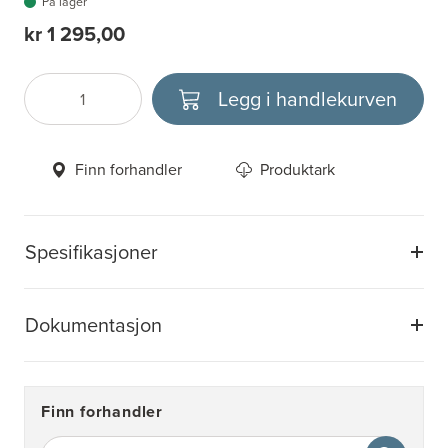
På lager
kr 1 295,00
Legg i handlekurven
Antall
Velg enhet
Finn forhandler
Produktark
Spesifikasjoner
Dokumentasjon
Finn forhandler