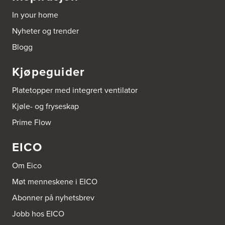
Tel.:
69817600
In your home
Byggmakker CF AS
Nyheter og trender
Hotvedtveien 6, Tingvoll
Blogg
Postboks 2107
3220 Sandefjord
Tel.:
33-484000
Kjøpeguider
http://www.sigdal.no
Platetopper med integrert ventilator
Byggmakker Eiker
Kjøle- og fryseskap
Prestebråtan 11
3300 Hokksund
Prime Flow
Tel.:
32-252573
EICO
Byggmakker Fredrikstad Østsiden
Borgarveien 13
Om Eico
1633 Gamle Fredrikstad
Tel.:
91-650888
Møt menneskene i EICO
Abonner på nyhetsbrev
Byggmakker Lillehammer
Jobb hos EICO
Landbruksveien 1