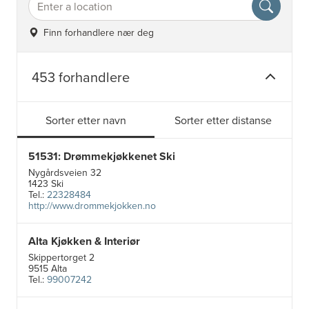
Finn forhandlere nær deg
453 forhandlere
Sorter etter navn
Sorter etter distanse
51531: Drømmekjøkkenet Ski
Nygårdsveien 32
1423 Ski
Tel.:
22328484
http://www.drommekjokken.no
Alta Kjøkken & Interiør
Skippertorget 2
9515 Alta
Tel.:
99007242