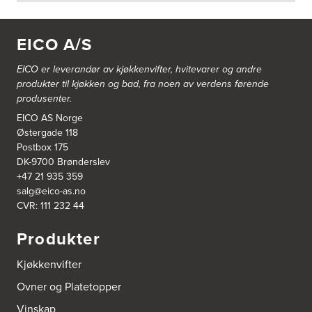
Bjerks Trevarefabrikk AS
Torkel Haabeths Vei 47
4325 Sandnes
EICO A/S
Tel.:
51609590
EICO er leverandør av kjøkkenvifter, hvitevarer og andre
Bjørnådal AS
produkter til kjøkken og bad, fra noen av verdens førende
Nordahl Griegsgt 8
produsenter.
8624 Mo I Rana
Tel.:
+47 751 53 000
EICO AS Norge
Østergade 118
Postbox 175
Blå Bolig AS
DK-9700 Brønderslev
Sentrumsvn. 4
+47 21 935 359
8920 Sømna
salg@eico-as.no
Tel.:
75-009700
http://www.interiormesteren.no
CVR: 111 232 44
Produkter
Bodø Interiør
Petter Engensvei 7
Kjøkkenvifter
Kjøkkenhuset Bodø A/S
8071 Bodø
Ovner og Platetopper
Tel.:
75522430
https://www.bodointerior.no/
Vinskap