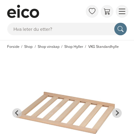
OM 
Søk
FAQ
KAT
Forside
Shop
Shop vinskap
Shop Hyller
VKG Standardhylle
BES
INS