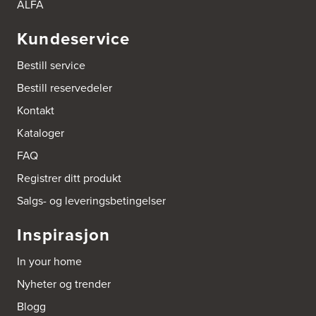
ALFA
Bokhylle-Spesialisten AS
Kundeservice
Industrigata 17
3414 Lierstranda
Bestill service
Tel.:
90878233
Bestill reservedeler
Boligleverandøren Karmøy AS
Kontakt
Postboks 213
Kataloger
4296 Åkrehamn
Tel.:
52846090
FAQ
http://www.interiormesteren.no
Registrer ditt produkt
Bonaparte Interiør AS
Salgs- og leveringsbetingelser
Borgenveien 66
373 Oslo
Inspirasjon
Tel.:
22-142214
In your home
Borge butikk AS
Nyheter og trender
Sundemoen Næringspark
Power Hokksund
Blogg
3300 Hokksund