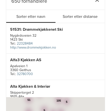
650 forhandlere
Sorter etter navn
Sorter etter distanse
51531: Drømmekjøkkenet Ski
Nygårdsveien 32
1423 Ski
Tel.:
22328484
http://www.drommekjokken.no
Alfa3 Kjøkken AS
Apalveien 1
3360 Geithus
Tel.:
32780700
Alta Kjøkken & Interiør
5
24
Skippertorget 2
7
9515 Alta
Tel.:
99007242
51
105
5
5