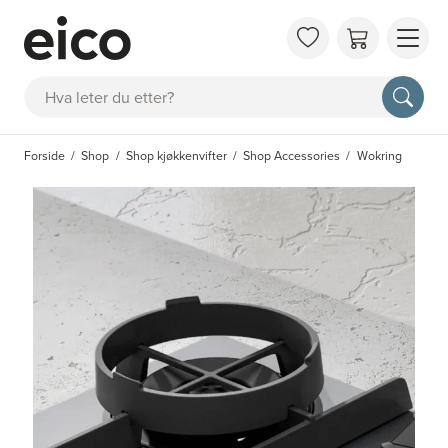
OM 
Søk
FAQ
KAT
Forside
Shop
Shop kjøkkenvifter
Shop Accessories
Wokring
BES
INS