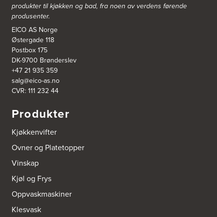
Bergen Kjøkkensenter A/S
produkter til kjøkken og bad, fra noen av verdens førende
Hellevegen 228
produsenter.
5039 Bergen
Tel.:
55-395060
EICO AS Norge
Østergade 118
Postbox 175
Bjerkreim Trelast AS
DK-9700 Brønderslev
Nesjane 7, Vikeså
+47 21 935 359
4389 Vikeså
salg@eico-as.no
Tel.:
51-454050
http://www.drommekjokken.no
CVR: 111 232 44
Produkter
Bjerks Trevarefabrikk AS
Torkel Haabeths Vei 47
Kjøkkenvifter
4325 Sandnes
Tel.:
51609590
Ovner og Platetopper
Vinskap
Bjørnådal AS
Nordahl Griegsgt 8
Kjøl og Frys
8624 Mo I Rana
Tel.:
+47 751 53 000
Oppvaskmaskiner
Klesvask
Blå Bolig AS