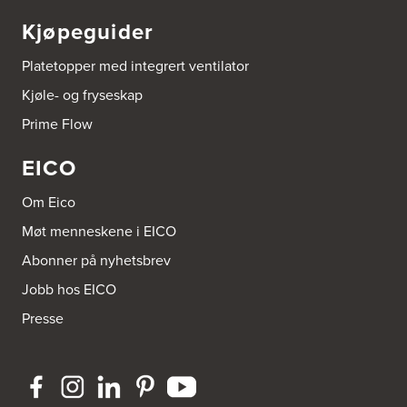
Tel.:
32-700000
http://www.expert.no
Kjøpeguider
Brusveen Snekkerverksted AS
Platetopper med integrert ventilator
Bergabygdvegen 35
Kjøle- og fryseskap
2940 Heggenes
Tel.:
61-340006
Prime Flow
EICO
Brødrene Aase AS
Nikkelveien 1
4313 Sandnes
Om Eico
Tel.:
92-440011/ 92-477223
Møt menneskene i EICO
Bygg Innredning A/S
Abonner på nyhetsbrev
Thiisabakken 13
Jobb hos EICO
4010 Stavanger
Tel.:
51-530085
Presse
Bygg Tysnes AS
HEgelandsvegen 542
5680 Tysnes