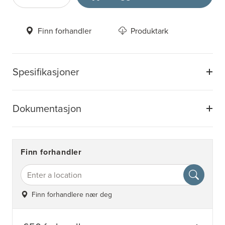
Antall
Velg enhet
Finn forhandler
Produktark
Spesifikasjoner
Dokumentasjon
Finn forhandler
Finn forhandlere nær deg