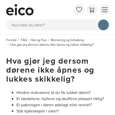
OM 
Søk
FAQ
KAT
Forside
FAQ
Køl og Frys
Montering og feilsøking
BES
Hva gjør jeg dersom dørene ikke åpnes og lukkes skikkelig?
INS
Hva gjør jeg dersom
dørene ikke åpnes og
lukkes skikkelig?
Hindrer matvarene at du får lukket døren?
Er dørdelene, hyllene og skuffene plassert riktig?
Er pakningen i døren ødelagt eller revnet?
Står kjøleskapet i vater?