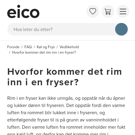
OM 
Søk
FAQ
KAT
Forside
FAQ
Køl og Frys
Vedlikehold
BES
Hvorfor kommer det rim inn i en fryser?
INS
Hvorfor kommer det rim
inn i en fryser?
Rim i en fryser kan ikke unngås, og oppstår når du åpner
og lukker døren til fryseren. Det oppstår fordi den varme
luften fra rommet blir lukket inne i fryseren, og
etterfølgende fryser til is på grunn av vanninnholdet i
luften. Den varme luften fra rommet inneholder mer fukt
enn kald luft, og derfor kan det komme mer rim i