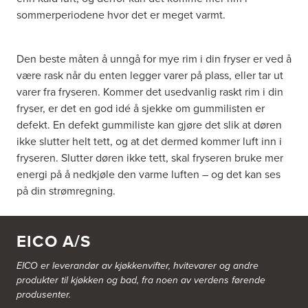
sommerperiodene hvor det er meget varmt.
Den beste måten å unngå for mye rim i din fryser er ved å
være rask når du enten legger varer på plass, eller tar ut
varer fra fryseren. Kommer det usedvanlig raskt rim i din
fryser, er det en god idé å sjekke om gummilisten er
defekt. En defekt gummiliste kan gjøre det slik at døren
ikke slutter helt tett, og at det dermed kommer luft inn i
fryseren. Slutter døren ikke tett, skal fryseren bruke mer
energi på å nedkjøle den varme luften – og det kan ses
på din strømregning.
EICO A/S
EICO er leverandør av kjøkkenvifter, hvitevarer og andre
produkter til kjøkken og bad, fra noen av verdens førende
produsenter.