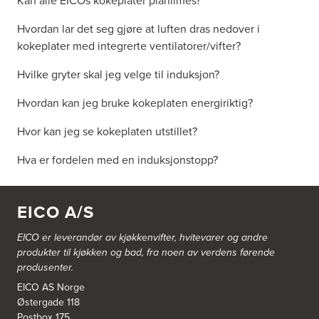
Kan alle EICOs kokeplater planlimes?
Hvordan lar det seg gjøre at luften dras nedover i
kokeplater med integrerte ventilatorer/vifter?
Hvilke gryter skal jeg velge til induksjon?
Hvordan kan jeg bruke kokeplaten energiriktig?
Hvor kan jeg se kokeplaten utstillet?
Hva er fordelen med en induksjonstopp?
EICO A/S
EICO er leverandør av kjøkkenvifter, hvitevarer og andre
produkter til kjøkken og bad, fra noen av verdens førende
produsenter.
EICO AS Norge
Østergade 118
Postbox 175