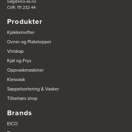
salg@eico-as.no
CVR: 111 232 44
Produkter
Kjøkkenvifter
Ovner og Platetopper
Vinskap
Kjøl og Frys
Oppvaskmaskiner
Klesvask
Søppelsortering & Vasker
Tilbehørs shop
Brands
EICO