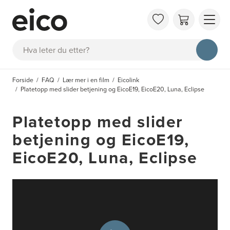
OM 
Søk
FAQ
KAT
Forside
FAQ
Lær mer i en film
Eicolink
BES
Platetopp med slider betjening og EicoE19, EicoE20, Luna, Eclipse
INS
Platetopp med slider
betjening og EicoE19,
EicoE20, Luna, Eclipse